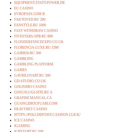
EQUIPMENT-STATT-POWER.DE
EU CASINO
EVROPASS.COM B
FAKTOVED.RU 200
FANSTYLE.RU 1000
FAST WITHDRAW CASINO
FIVESTARS-SPB.RU 800
FLOODDEFENCEEXPO.CO.UK
FLORENCIA-LUXE.RU 1500
GAIRB56.RU 500
GAMBLING
GAMBLING PLATFORM
GAMES
GAVRILOVART.RU 500
GD-STUDIO.CO.UK
GOLISIMO CASINO
GOSUSLUGI-SITE.RU A
GRAPHICMANUAL.CA
GUANGZHOUFUARI.COM
HEAVYBET CASINO
HTTPS://POLI-DEPOSIT-CASINOS.CLICK/
ICE CASINO
IGAMING
IGRYFORT.RU 500