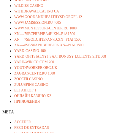
WHEEL-INFO.RU 409
WILDIES CASINO
WITHDRAWAL CASINO CA
WWW.GOODANDHEALTHYSD.ORGPL 12
WWW.JAMSESSION.RU 4005
WWW.MONTESSORI-CENTER.RU 1000
XN—-7SBCPRRPIBA4H.XN--P1AI 500
XN—-7SBQIDJHTE7AN7D.XN--P1AI 1500
XN—-8SBN6APHBDDBL0A.XN--P1AI 1500
YARD-CASINO-100
YARD-OFITSIALNYJ-SAJT-BONUSY-I.CLIENTS.SITE 508
YARD-WIN.CO.COM 200
YOUTHWORKER.ORG.UK
ZAGRANCENTR.RU 1500
ZOCCER CASINO
ZULUSPINS CASINO
БЕЗ АНКОР 1
ОНЛАЙН КАЗИНО KZ
ПРИЛОЖЕНИЯ
META
ACCEDER
FEED DE ENTRADAS