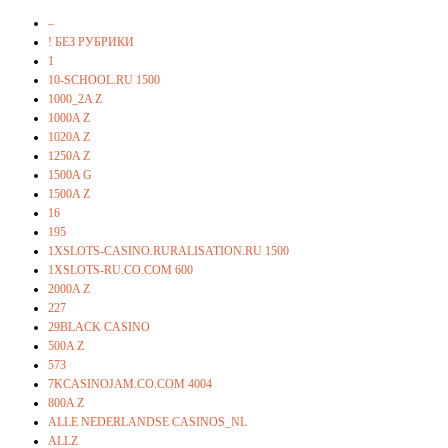
–
! БЕЗ РУБРИКИ
1
10-SCHOOL.RU 1500
1000_2A Z
1000A Z
1020A Z
1250A Z
1500A G
1500A Z
16
195
1XSLOTS-CASINO.RURALISATION.RU 1500
1XSLOTS-RU.CO.COM 600
2000A Z
227
29BLACK CASINO
500A Z
573
7KCASINOJAM.CO.COM 4004
800A Z
ALLE NEDERLANDSE CASINOS_NL
ALLZ