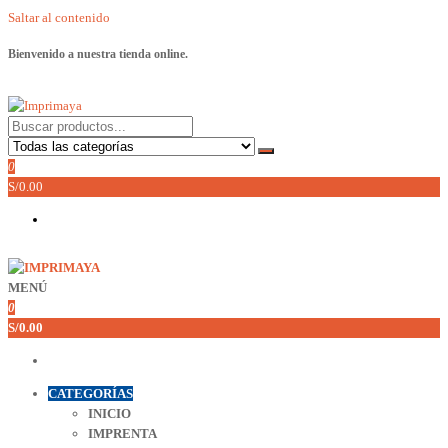
Saltar al contenido
Bienvenido a nuestra tienda online.
Imprimaya
Lo tenemos todo!
0
S/0.00
MENÚ
Imprimaya
Lo tenemos todo!
0
S/0.00
CATEGORÍAS
INICIO
IMPRENTA