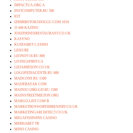
IMPACTUA.ORG A
INSTCOMPUTER.RU 500
IOT
IZMIRBOTOKSDOLGU.COM 1010
JJ 440 KAZINO
JOSEPHINESRESTAURANT.CO.UK
KASYNO
KUDOSBET CASINO
LEISURE
LEONOV16.RU 800
LIVINGSPIRIT.CA
LIZJAMIESON.CO.UK
LOGOPEDIACENTR.RU 600
MADCONF.RU 1500
MADEBAYAK.COM
MADOU128KLGD.RU 1500
MAINSTREETMILTON.ORG
MARGO-LIFE.COM B
MARKETBOSWORTHBREWERY.CO.UK
MARKETINGARCHITECT.CO.UK
MEGAFISHWINS CASINO
MERHABET TR
MINO CASINO