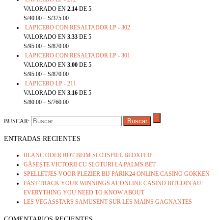
VALORADO EN
2.14
DE 5
S/
40.00
–
S/
375.00
LAPICERO CON RESALTADOR LP - 302
VALORADO EN
3.33
DE 5
S/
95.00
–
S/
870.00
LAPICERO CON RESALTADOR LP - 301
VALORADO EN
3.00
DE 5
S/
95.00
–
S/
870.00
LAPICERO LP - 211
VALORADO EN
3.16
DE 5
S/
80.00
–
S/
760.00
BUSCAR:
ENTRADAS RECIENTES
BLANC ODER ROT BEIM SLOTSPIEL BLOXFLIP
GĂSEȘTE VICTORII CU SLOTURI LA PALMS BET
SPELLETJES VOOR PLEZIER BIJ PARIK24 ONLINE CASINO GOKKEN
FAST-TRACK YOUR WINNINGS AT ONLINE CASINO BITCOIN AU:
EVERYTHING YOU NEED TO KNOW ABOUT
LES VEGASSTARS SAMUSENT SUR LES MAINS GAGNANTES
COMENTARIOS RECIENTES