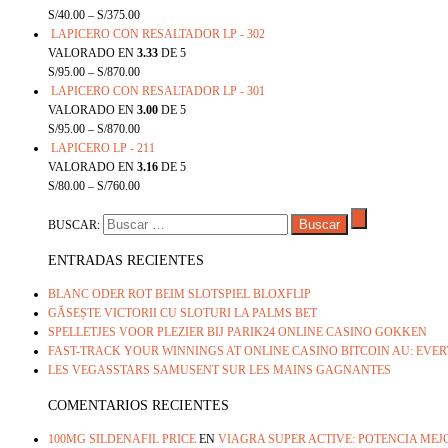
S/
40.00
–
S/
375.00
LAPICERO CON RESALTADOR LP - 302
VALORADO EN
3.33
DE 5
S/
95.00
–
S/
870.00
LAPICERO CON RESALTADOR LP - 301
VALORADO EN
3.00
DE 5
S/
95.00
–
S/
870.00
LAPICERO LP - 211
VALORADO EN
3.16
DE 5
S/
80.00
–
S/
760.00
BUSCAR:
ENTRADAS RECIENTES
BLANC ODER ROT BEIM SLOTSPIEL BLOXFLIP
GĂSEȘTE VICTORII CU SLOTURI LA PALMS BET
SPELLETJES VOOR PLEZIER BIJ PARIK24 ONLINE CASINO GOKKEN
FAST-TRACK YOUR WINNINGS AT ONLINE CASINO BITCOIN AU: EV
LES VEGASSTARS SAMUSENT SUR LES MAINS GAGNANTES
COMENTARIOS RECIENTES
100MG SILDENAFIL PRICE
EN
VIAGRA SUPER ACTIVE: POTENCIA ME