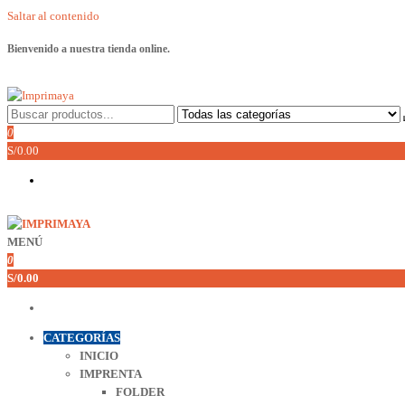
Saltar al contenido
Bienvenido a nuestra tienda online.
Imprimaya
Lo tenemos todo!
0
S/0.00
MENÚ
Imprimaya
Lo tenemos todo!
0
S/0.00
CATEGORÍAS
INICIO
IMPRENTA
FOLDER