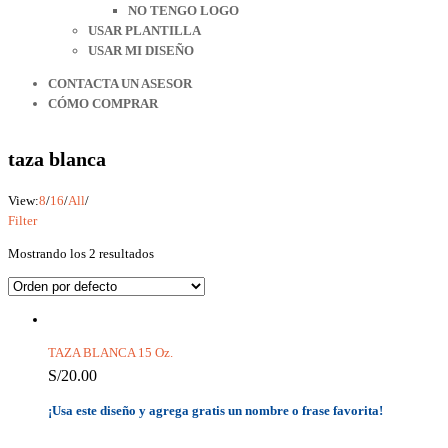
NO TENGO LOGO
USAR PLANTILLA
USAR MI DISEÑO
CONTACTA UN ASESOR
CÓMO COMPRAR
taza blanca
View:
8
/
16
/
All
/
Filter
Mostrando los 2 resultados
TAZA BLANCA 15 Oz.
S/
20.00
¡Usa este diseño y agrega gratis un nombre o frase favorita!