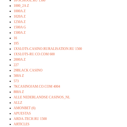
10-SCHOOL.RU 1500
1000_2A Z
1000A Z
1020A Z
1250A Z
1500A G
1500A Z
16
195
1XSLOTS-CASINO.RURALISATION.RU 1500
1XSLOTS-RU.CO.COM 600
2000A Z
227
29BLACK CASINO
500A Z
573
7KCASINOJAM.CO.COM 4004
800A Z
ALLE NEDERLANDSE CASINOS_NL
ALLZ
AMONBET (6)
APUESTAS
ARDA-TECH.RU 1500
ARTICLES