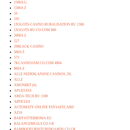
1500A G
1500A Z
16
195
1XSLOTS-CASINO.RURALISATION.RU 1500
1XSLOTS-RU.CO.COM 600
2000A Z
227
29BLACK CASINO
500A Z
573
7KCASINOJAM.CO.COM 4004
800A Z
ALLE NEDERLANDSE CASINOS_NL
ALLZ
AMONBET (6)
APUESTAS
ARDA-TECH.RU 1500
ARTICLES
AUTOMATY ONLINE PAYSAFECARD
AZ10
BABYSITTERROMA.EU
BALANCEMEALS.CO.UK
BAMBOOFURNITUREBOARDS.CO.UK