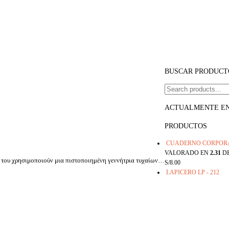
BUSCAR PRODUCT
ACTUALMENTE EN
PRODUCTOS
CUADERNO CORPOR
VALORADO EN
2.31
DE
ια του χρησιμοποιούν μια πιστοποιημένη γεννήτρια τυχαίων…
S/
8.00
LAPICERO LP - 212