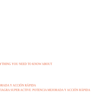
ERYTHING YOU NEED TO KNOW ABOUT
JORADA Y ACCIÓN RÁPIDA
IAGRA SUPER ACTIVE: POTENCIA MEJORADA Y ACCIÓN RÁPIDA