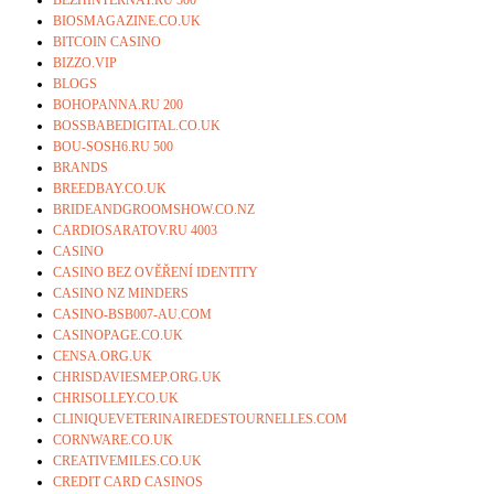
BEZHINTERNAT.RU 500
BIOSMAGAZINE.CO.UK
BITCOIN CASINO
BIZZO.VIP
BLOGS
BOHOPANNA.RU 200
BOSSBABEDIGITAL.CO.UK
BOU-SOSH6.RU 500
BRANDS
BREEDBAY.CO.UK
BRIDEANDGROOMSHOW.CO.NZ
CARDIOSARATOV.RU 4003
CASINO
CASINO BEZ OVĚŘENÍ IDENTITY
CASINO NZ MINDERS
CASINO-BSB007-AU.COM
CASINOPAGE.CO.UK
CENSA.ORG.UK
CHRISDAVIESMEP.ORG.UK
CHRISOLLEY.CO.UK
CLINIQUEVETERINAIREDESTOURNELLES.COM
CORNWARE.CO.UK
CREATIVEMILES.CO.UK
CREDIT CARD CASINOS