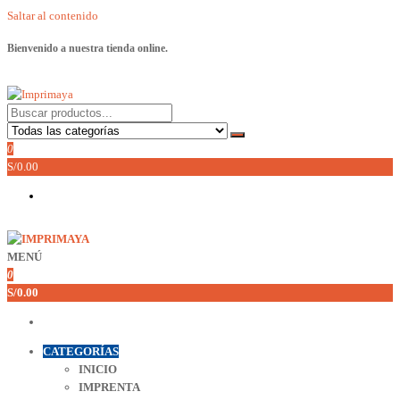
Saltar al contenido
Bienvenido a nuestra tienda online.
Imprimaya
Lo tenemos todo!
0
S/0.00
MENÚ
Imprimaya
Lo tenemos todo!
0
S/0.00
CATEGORÍAS
INICIO
IMPRENTA