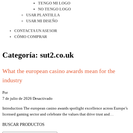
TENGO MI LOGO
NO TENGO LOGO
USAR PLANTILLA
USAR MI DISEÑO
CONTACTA UN ASESOR
CÓMO COMPRAR
Categoría:
sut2.co.uk
What the european casino awards mean for the
industry
Por
7 de julio de 2026
Desactivado
Introduction The european casino awards spotlight excellence across Europe’s
licensed gaming sector and celebrate the values that drive trust and…
BUSCAR PRODUCTOS