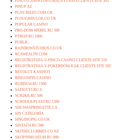
PINCO-CASINO-OFITSIALNYJ-SAJT.CLIENTS.SITE 505
PINUP AZ
PLAY-BIZZO.COM.GR
PLOUGHDULOE.CO.UK
POPULAR CASINO
PRO-DOM-MEBEL.RU 500
PTMAP.RU 1000
PUBLIC
RAINBOWSTUDIOS.CO.UK
RCAWEALTH.COM
REGISTRATSIJA-V-PINCO-CASINO.CLIENTS.SITE 510
REGISTRATSIJA-V-POKERDOM-KAK.CLIENTS.SITE 505
REVOLUT KASINOT
RINGOSPIN CASINO
RUBDS54.RU 1500
SADOVYI.RU A
SCH2KR.RU 500
SCHOOL8-PLAST.RU 1500
SHUSWAPRINGETTE.CA
SIN CATEGORÍA
SINGINGPIG.CO.UK
SINTAI74.RU 500
SKITHECLUBBIES.CO.NZ
SKOPINMUSEUM.RU 800