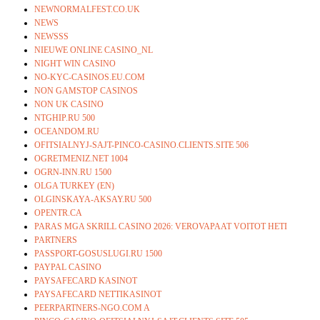
NEWNORMALFEST.CO.UK
NEWS
NEWSSS
NIEUWE ONLINE CASINO_NL
NIGHT WIN CASINO
NO-KYC-CASINOS.EU.COM
NON GAMSTOP CASINOS
NON UK CASINO
NTGHIP.RU 500
OCEANDOM.RU
OFITSIALNYJ-SAJT-PINCO-CASINO.CLIENTS.SITE 506
OGRETMENIZ.NET 1004
OGRN-INN.RU 1500
OLGA TURKEY (EN)
OLGINSKAYA-AKSAY.RU 500
OPENTR.CA
PARAS MGA SKRILL CASINO 2026: VEROVAPAAT VOITOT HETI
PARTNERS
PASSPORT-GOSUSLUGI.RU 1500
PAYPAL CASINO
PAYSAFECARD KASINOT
PAYSAFECARD NETTIKASINOT
PEERPARTNERS-NGO.COM A