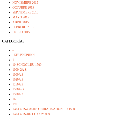
NOVIEMBRE 2015
OCTUBRE 2015
SEPTIEMBRE 2015
MAYO 2015
ABRIL 2015
FEBRERO 2015
ENERO 2015
CATEGORÍAS
–
! БЕЗ РУБРИКИ
1
10-SCHOOL.RU 1500
1000_2A Z
1000A Z
1020A Z
1250A Z
1500A G
1500A Z
16
195
1XSLOTS-CASINO.RURALISATION.RU 1500
1XSLOTS-RU.CO.COM 600