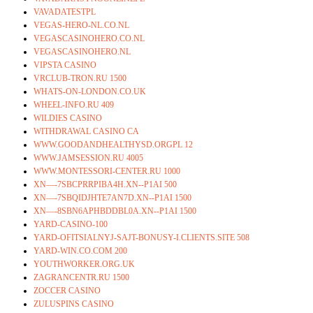
VAVADATESTPL
VEGAS-HERO-NL.CO.NL
VEGASCASINOHERO.CO.NL
VEGASCASINOHERO.NL
VIPSTA CASINO
VRCLUB-TRON.RU 1500
WHATS-ON-LONDON.CO.UK
WHEEL-INFO.RU 409
WILDIES CASINO
WITHDRAWAL CASINO CA
WWW.GOODANDHEALTHYSD.ORGPL 12
WWW.JAMSESSION.RU 4005
WWW.MONTESSORI-CENTER.RU 1000
XN—-7SBCPRRPIBA4H.XN--P1AI 500
XN—-7SBQIDJHTE7AN7D.XN--P1AI 1500
XN—-8SBN6APHBDDBL0A.XN--P1AI 1500
YARD-CASINO-100
YARD-OFITSIALNYJ-SAJT-BONUSY-I.CLIENTS.SITE 508
YARD-WIN.CO.COM 200
YOUTHWORKER.ORG.UK
ZAGRANCENTR.RU 1500
ZOCCER CASINO
ZULUSPINS CASINO