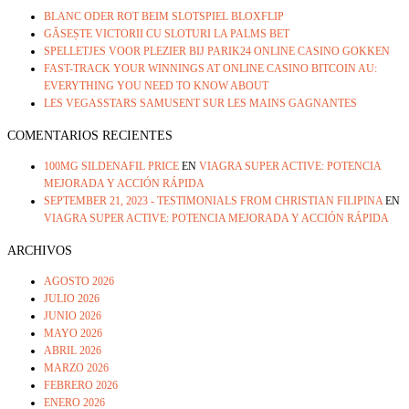
BLANC ODER ROT BEIM SLOTSPIEL BLOXFLIP
GĂSEȘTE VICTORII CU SLOTURI LA PALMS BET
SPELLETJES VOOR PLEZIER BIJ PARIK24 ONLINE CASINO GOKKEN
FAST-TRACK YOUR WINNINGS AT ONLINE CASINO BITCOIN AU:
EVERYTHING YOU NEED TO KNOW ABOUT
LES VEGASSTARS SAMUSENT SUR LES MAINS GAGNANTES
COMENTARIOS RECIENTES
100MG SILDENAFIL PRICE
EN
VIAGRA SUPER ACTIVE: POTENCIA
MEJORADA Y ACCIÓN RÁPIDA
SEPTEMBER 21, 2023 - TESTIMONIALS FROM CHRISTIAN FILIPINA
EN
VIAGRA SUPER ACTIVE: POTENCIA MEJORADA Y ACCIÓN RÁPIDA
ARCHIVOS
AGOSTO 2026
JULIO 2026
JUNIO 2026
MAYO 2026
ABRIL 2026
MARZO 2026
FEBRERO 2026
ENERO 2026