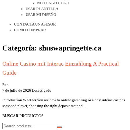
NO TENGO LOGO
USAR PLANTILLA
USAR MI DISEÑO
CONTACTA UN ASESOR
CÓMO COMPRAR
Categoría:
shuswapringette.ca
Online Casino mit Interac Einzahlung A Practical
Guide
Por
7 de julio de 2026
Desactivado
Introduction Whether you are new to online gambling or a best interac casinos
seasoned player, choosing the right deposit method…
BUSCAR PRODUCTOS