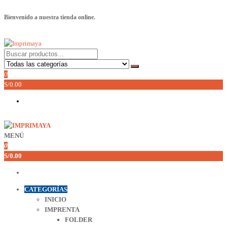
Saltar
Bienvenido a nuestra tienda online.
al
contenido
Imprimaya
Lo tenemos todo!
0
S/0.00
MENÚ
Imprimaya
Lo tenemos todo!
0
S/0.00
CATEGORÍAS
INICIO
IMPRENTA
FOLDER