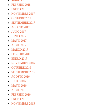
MARZO 2018
FEBRERO 2018
ENERO 2018
NOVIEMBRE 2017
OCTUBRE 2017
SEPTIEMBRE 2017
AGOSTO 2017
JULIO 2017
JUNIO 2017
MAYO 2017
ABRIL 2017
MARZO 2017
FEBRERO 2017
ENERO 2017
NOVIEMBRE 2016
OCTUBRE 2016
SEPTIEMBRE 2016
AGOSTO 2016
JULIO 2016
MAYO 2016
ABRIL 2016
FEBRERO 2016
ENERO 2016
NOVIEMBRE 2015