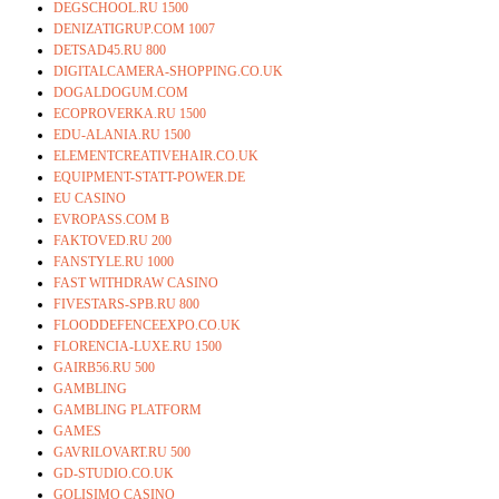
DEGSCHOOL.RU 1500
DENIZATIGRUP.COM 1007
DETSAD45.RU 800
DIGITALCAMERA-SHOPPING.CO.UK
DOGALDOGUM.COM
ECOPROVERKA.RU 1500
EDU-ALANIA.RU 1500
ELEMENTCREATIVEHAIR.CO.UK
EQUIPMENT-STATT-POWER.DE
EU CASINO
EVROPASS.COM B
FAKTOVED.RU 200
FANSTYLE.RU 1000
FAST WITHDRAW CASINO
FIVESTARS-SPB.RU 800
FLOODDEFENCEEXPO.CO.UK
FLORENCIA-LUXE.RU 1500
GAIRB56.RU 500
GAMBLING
GAMBLING PLATFORM
GAMES
GAVRILOVART.RU 500
GD-STUDIO.CO.UK
GOLISIMO CASINO