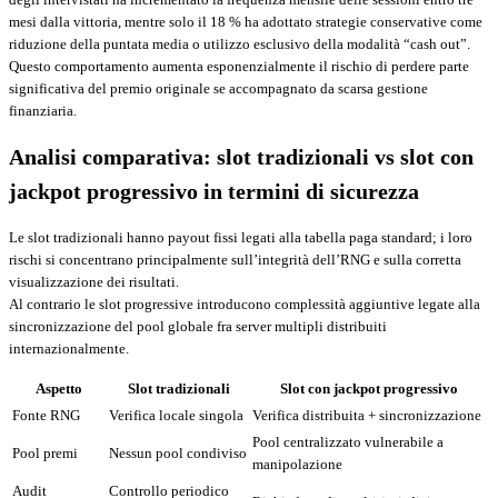
mesi dalla vittoria, mentre solo il 18 % ha adottato strategie conservative come
riduzione della puntata media o utilizzo esclusivo della modalità “cash out”.
Questo comportamento aumenta esponenzialmente il rischio di perdere parte
significativa del premio originale se accompagnato da scarsa gestione
finanziaria.
Analisi comparativa: slot tradizionali vs slot con
jackpot progressivo in termini di sicurezza
Le slot tradizionali hanno payout fissi legati alla tabella paga standard; i loro
rischi si concentrano principalmente sull’integrità dell’RNG e sulla corretta
visualizzazione dei risultati.
Al contrario le slot progressive introducono complessità aggiuntive legate alla
sincronizzazione del pool globale fra server multipli distribuiti
internazionalmente.
Aspetto
Slot tradizionali
Slot con jackpot progressivo
Fonte RNG
Verifica locale singola
Verifica distribuita + sincronizzazione
Pool centralizzato vulnerabile a
Pool premi
Nessun pool condiviso
manipolazione
Audit
Controllo periodico