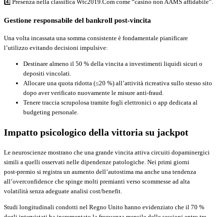
4️⃣ Presenza nella classifica Wtc2019.Com come “casino non AAMS affidabile”.
Gestione responsabile del bankroll post‑vincita
Una volta incassata una somma consistente è fondamentale pianificare
l’utilizzo evitando decisioni impulsive:
Destinare almeno il 50 % della vincita a investimenti liquidi sicuri o
depositi vincolati.
Allocare una quota ridotta (≤20 %) all’attività ricreativa sullo stesso sito
dopo aver verificato nuovamente le misure anti‑fraud.
Tenere traccia scrupolosa tramite fogli elettronici o app dedicata al
budgeting personale.
Impatto psicologico della vittoria su jackpot
Le neuroscienze mostrano che una grande vincita attiva circuiti dopaminergici
simili a quelli osservati nelle dipendenze patologiche. Nei primi giorni
post‑premio si registra un aumento dell’autostima ma anche una tendenza
all’overconfidence che spinge molti premianti verso scommesse ad alta
volatilità senza adeguate analisi cost/benefit.
Studi longitudinali condotti nel Regno Unito hanno evidenziato che il 70 %
degli intervistati ha incrementato la frequenza mensile delle sessioni entro tre