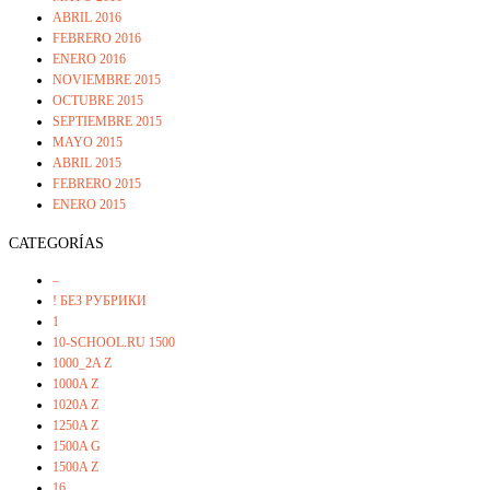
ABRIL 2016
FEBRERO 2016
ENERO 2016
NOVIEMBRE 2015
OCTUBRE 2015
SEPTIEMBRE 2015
MAYO 2015
ABRIL 2015
FEBRERO 2015
ENERO 2015
CATEGORÍAS
–
! БЕЗ РУБРИКИ
1
10-SCHOOL.RU 1500
1000_2A Z
1000A Z
1020A Z
1250A Z
1500A G
1500A Z
16