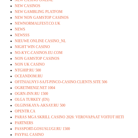
NEW CASINOS
NEW GAMBLING PLATFOM
NEW NON GAMSTOP CASINOS
NEWNORMALFEST.CO.UK
NEWS
NEWSSS
NIEUWE ONLINE CASINO_NL
NIGHT WIN CASINO
NO-KYC-CASINOS.EU.COM
NON GAMSTOP CASINOS
NON UK CASINO
NTGHIP.RU 500
OCEANDOM.RU
OFITSIALNYJ-SAJT-PINCO-CASINO.CLIENTS.SITE 506
OGRETMENIZ.NET 1004
OGRN-INN.RU 1500
OLGA TURKEY (EN)
OLGINSKAYA-AKSAY.RU 500
OPENTR.CA
PARAS MGA SKRILL CASINO 2026: VEROVAPAAT VOITOT HETI
PARTNERS
PASSPORT-GOSUSLUGI.RU 1500
PAYPAL CASINO