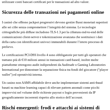
utilizzare conti bancari certificati per le transazioni ad alto valore.
Sicurezza delle transazioni nei pagamenti online
I casinò che offrono jackpot progressivi devono gestire flussi monetari superiori
alle sei cifre senza compromettere l’integrità del sistema. Le tecnologie
crittografiche più diffuse includono TLS‑1.3 per la cifratura end‑to‑end delle
comunicazioni client‑server e tokenizzazione avanzata che sostituisce i dati
della carta con identificatori univoci immutabili durante l’intero processo di
prelievo.
Le certificazioni PCI‑DSS livello 4 sono obbligatorie per tutti gli operatori che
trattano più di €10 milioni annui in transazioni card‑based; inoltre molte
piattaforme ottengono audit indipendenti da Auditsafe o Gaming Laboratories
International per dimostrare la separazione fisica tra fondi del giocatore (“player
wallet”) ed operatività interna.
Un casino non AAMS affidabile deve anche implementare sistemi anti‑fraud
basati su machine learning capaci di rilevare pattern anomali come picchi
improvvisi nel volume delle richieste payout o login provenienti da IP
geograficamente incoerenti rispetto allo storico dell’account.
Rischi emergenti: frodi e attacchi ai sistemi di