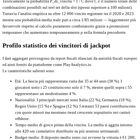
Teoricamente la probabilità P_di_vincita = 1 / C dove C è il numero totale delle
combinazioni possibili sul reel set della slot (spesso superiore a 100 milioni).
Tuttavia l’analisi empirica su oltre 12 000 vincite registrate tra il 2020 e 2023
mostra una probabilità media reale pari a circa 1/85 milioni — leggermente più
favorevole rispetto al calcolo puramente combinatorio grazie a promozioni
temporanee che aumentano temporaneamente p nella formula precedente.
Profilo statistico dei vincitori di jackpot
I dati aggregati provengono da report fiscali rilasciati da autorità fiscali europee
ed aiuti forniti da piattaforme come PlayAnalytics.io.
Le caratteristiche salienti sono:
Età: La fascia più rappresentata varia dai 35 ai 44 anni (38 %). I
giocatori sotto i 25 costituiscono solo il 7 %, mentre quelli sopra i 55
rappresentano un modestissimo 4 %.
Nazionalità: I principali mercati sono Italia (22 %), Germania (18 %),
Regno Unito (15 %) e Spagna (12 %). I restanti 53 paesi contribuiscono
con quote minori ma mostrano trend crescente soprattutto nei casinò
offshore.
Tempo medio di gioco prima della vincita: La media si aggira intorno
alle 420 ore cumulative distribuite su più sessioni settimanali.
Budget medio: Il deposito medio entro cui avviene la vittoria è €1 200;