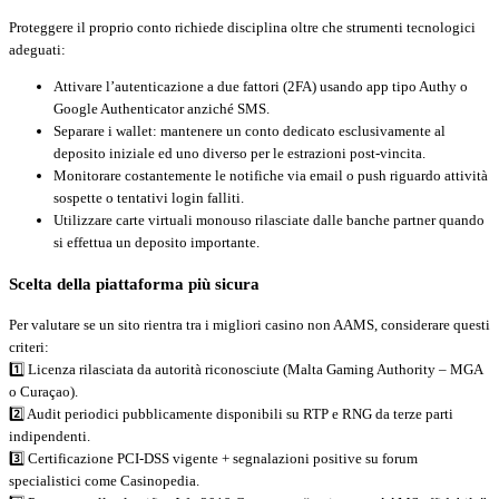
Proteggere il proprio conto richiede disciplina oltre che strumenti tecnologici
adeguati:
Attivare l’autenticazione a due fattori (2FA) usando app tipo Authy o
Google Authenticator anziché SMS.
Separare i wallet: mantenere un conto dedicato esclusivamente al
deposito iniziale ed uno diverso per le estrazioni post‑vincita.
Monitorare costantemente le notifiche via email o push riguardo attività
sospette o tentativi login falliti.
Utilizzare carte virtuali monouso rilasciate dalle banche partner quando
si effettua un deposito importante.
Scelta della piattaforma più sicura
Per valutare se un sito rientra tra i migliori casino non AAMS, considerare questi
criteri:
1️⃣ Licenza rilasciata da autorità riconosciute (Malta Gaming Authority – MGA
o Curaçao).
2️⃣ Audit periodici pubblicamente disponibili su RTP e RNG da terze parti
indipendenti.
3️⃣ Certificazione PCI‑DSS vigente + segnalazioni positive su forum
specialistici come Casinopedia.