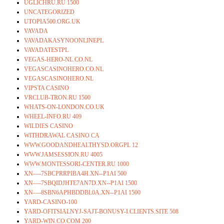
UGLICHRU.RU 1500
UNCATEGORIZED
UTOPIA500.ORG.UK
VAVADA
VAVADAKASYNOONLINEPL
VAVADATESTPL
VEGAS-HERO-NL.CO.NL
VEGASCASINOHERO.CO.NL
VEGASCASINOHERO.NL
VIPSTA CASINO
VRCLUB-TRON.RU 1500
WHATS-ON-LONDON.CO.UK
WHEEL-INFO.RU 409
WILDIES CASINO
WITHDRAWAL CASINO CA
WWW.GOODANDHEALTHYSD.ORGPL 12
WWW.JAMSESSION.RU 4005
WWW.MONTESSORI-CENTER.RU 1000
XN—-7SBCPRRPIBA4H.XN--P1AI 500
XN—-7SBQIDJHTE7AN7D.XN--P1AI 1500
XN—-8SBN6APHBDDBL0A.XN--P1AI 1500
YARD-CASINO-100
YARD-OFITSIALNYJ-SAJT-BONUSY-I.CLIENTS.SITE 508
YARD-WIN.CO.COM 200