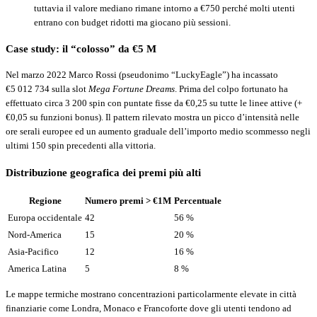
tuttavia il valore mediano rimane intorno a €750 perché molti utenti
entrano con budget ridotti ma giocano più sessioni.
Case study: il “colosso” da €5 M
Nel marzo 2022 Marco Rossi (pseudonimo “LuckyEagle”) ha incassato
€5 012 734 sulla slot
Mega Fortune Dreams
. Prima del colpo fortunato ha
effettuato circa 3 200 spin con puntate fisse da €0,25 su tutte le linee attive (+
€0,05 su funzioni bonus). Il pattern rilevato mostra un picco d’intensità nelle
ore serali europee ed un aumento graduale dell’importo medio scommesso negli
ultimi 150 spin precedenti alla vittoria.
Distribuzione geografica dei premi più alti
Regione
Numero premi > €1M
Percentuale
Europa occidentale
42
56 %
Nord‑America
15
20 %
Asia‑Pacifico
12
16 %
America Latina
5
8 %
Le mappe termiche mostrano concentrazioni particolarmente elevate in città
finanziarie come Londra, Monaco e Francoforte dove gli utenti tendono ad