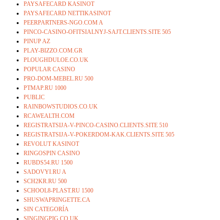
PAYSAFECARD KASINOT
PAYSAFECARD NETTIKASINOT
PEERPARTNERS-NGO.COM A
PINCO-CASINO-OFITSIALNYJ-SAJT.CLIENTS.SITE 505
PINUP AZ
PLAY-BIZZO.COM.GR
PLOUGHDULOE.CO.UK
POPULAR CASINO
PRO-DOM-MEBEL.RU 500
PTMAP.RU 1000
PUBLIC
RAINBOWSTUDIOS.CO.UK
RCAWEALTH.COM
REGISTRATSIJA-V-PINCO-CASINO.CLIENTS.SITE 510
REGISTRATSIJA-V-POKERDOM-KAK.CLIENTS.SITE 505
REVOLUT KASINOT
RINGOSPIN CASINO
RUBDS54.RU 1500
SADOVYI.RU A
SCH2KR.RU 500
SCHOOL8-PLAST.RU 1500
SHUSWAPRINGETTE.CA
SIN CATEGORÍA
SINGINGPIG.CO.UK