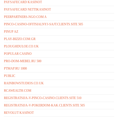
PAYSAFECARD KASINOT
PAYSAFECARD NETTIKASINOT
PEERPARTNERS-NGO.COM A
PINCO-CASINO-OFITSIALNYJ-SAJT.CLIENTS.SITE 505
PINUP AZ
PLAY-BIZZO.COM.GR
PLOUGHDULOE.CO.UK
POPULAR CASINO
PRO-DOM-MEBEL.RU 500
PTMAP.RU 1000
PUBLIC
RAINBOWSTUDIOS.CO.UK
RCAWEALTH.COM
REGISTRATSIJA-V-PINCO-CASINO.CLIENTS.SITE 510
REGISTRATSIJA-V-POKERDOM-KAK.CLIENTS.SITE 505
REVOLUT KASINOT