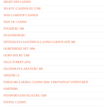
NIGHT WIN CASINO
NO-KYC-CASINOS.EU.COM
NON GAMSTOP CASINOS
NON UK CASINO
NTGHIP.RU 500
OCEANDOM.RU
OFITSIALNYJ-SAJT-PINCO-CASINO.CLIENTS.SITE 506
OGRETMENIZ.NET 1004
OGRN-INN.RU 1500
OLGA TURKEY (EN)
OLGINSKAYA-AKSAY.RU 500
OPENTR.CA
PARAS MGA SKRILL CASINO 2026: VEROVAPAAT VOITOT HETI
PARTNERS
PASSPORT-GOSUSLUGI.RU 1500
PAYPAL CASINO