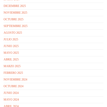
DICIEMBRE 2025
NOVIEMBRE 2025
OCTUBRE 2025
SEPTIEMBRE 2025
AGOSTO 2025
JULIO 2025
JUNIO 2025
MAYO 2025
ABRIL 2025
MARZO 2025
FEBRERO 2025
NOVIEMBRE 2024
OCTUBRE 2024
JUNIO 2024
MAYO 2024
ABRIL 2024