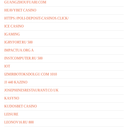
GUANGZHOUFUARI.COM
HEAVYBET CASINO
HTTPS://POLI-DEPOSIT-CASINOS.CLICK/
ICE CASINO
IGAMING
IGRYFORT.RU 500
IMPACTUA.ORG A
INSTCOMPUTER.RU 500
IOT
IZMIRBOTOKSDOLGU.COM 1010
JJ 440 KAZINO
JOSEPHINESRESTAURANT.CO.UK
KASYNO
KUDOSBET CASINO
LEISURE
LEONOV16.RU 800