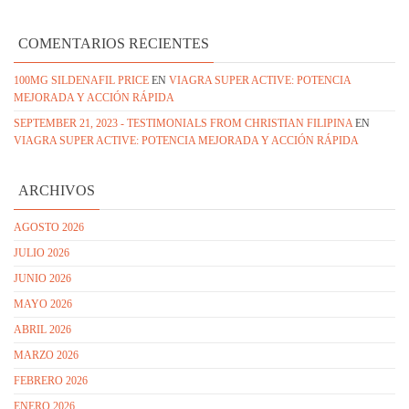
COMENTARIOS RECIENTES
100MG SILDENAFIL PRICE
EN
VIAGRA SUPER ACTIVE: POTENCIA
MEJORADA Y ACCIÓN RÁPIDA
SEPTEMBER 21, 2023 - TESTIMONIALS FROM CHRISTIAN FILIPINA
EN
VIAGRA SUPER ACTIVE: POTENCIA MEJORADA Y ACCIÓN RÁPIDA
ARCHIVOS
AGOSTO 2026
JULIO 2026
JUNIO 2026
MAYO 2026
ABRIL 2026
MARZO 2026
FEBRERO 2026
ENERO 2026