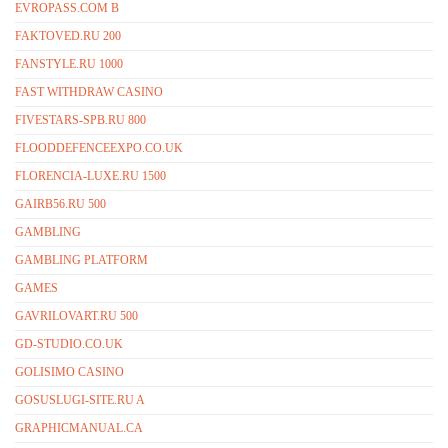
EVROPASS.COM B
FAKTOVED.RU 200
FANSTYLE.RU 1000
FAST WITHDRAW CASINO
FIVESTARS-SPB.RU 800
FLOODDEFENCEEXPO.CO.UK
FLORENCIA-LUXE.RU 1500
GAIRB56.RU 500
GAMBLING
GAMBLING PLATFORM
GAMES
GAVRILOVART.RU 500
GD-STUDIO.CO.UK
GOLISIMO CASINO
GOSUSLUGI-SITE.RU A
GRAPHICMANUAL.CA