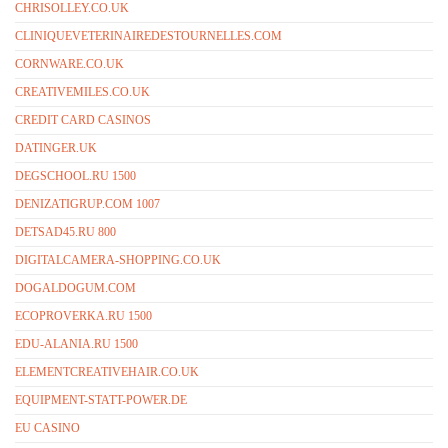
CHRISOLLEY.CO.UK
CLINIQUEVETERINAIREDESTOURNELLES.COM
CORNWARE.CO.UK
CREATIVEMILES.CO.UK
CREDIT CARD CASINOS
DATINGER.UK
DEGSCHOOL.RU 1500
DENIZATIGRUP.COM 1007
DETSAD45.RU 800
DIGITALCAMERA-SHOPPING.CO.UK
DOGALDOGUM.COM
ECOPROVERKA.RU 1500
EDU-ALANIA.RU 1500
ELEMENTCREATIVEHAIR.CO.UK
EQUIPMENT-STATT-POWER.DE
EU CASINO