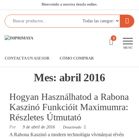
Saltar
Bienvenido a nuestra tienda online.
al
contenido
Imprimaya
Lo
0
tenemos
MENÚ
todo!
CONTACTA UN ASESOR
CÓMO COMPRAR
Mes:
abril 2016
Hogyan Használhatod a Rabona
Kaszinó Funkcióit Maximumra:
Részletes Útmutató
Por
9 de abril de 2016
Desactivado
A Rabona Kaszinó a modern technológia vívmányai révén