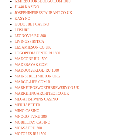
IZMIRBOTOKSDOLGU.COM 1010
JJ 440 KAZINO
JOSEPHINESRESTAURANT.CO.UK
KASYNO
KUDOSBET CASINO
LEISURE
LEONOV16.RU 800
LIVINGSPIRIT.CA
LIZJAMIESON.CO.UK
LOGOPEDIACENTR.RU 600
MADCONF.RU 1500
MADEBAYAK.COM
MADOU128KLGD.RU 1500
MAINSTREETMILTON.ORG
MARGO-LIFE.COM B
MARKETBOSWORTHBREWERY.CO.UK
MARKETINGARCHITECT.CO.UK
MEGAFISHWINS CASINO
MERHABET TR
MINO CASINO
MNOGO-TV.RU 200
MOBILEPAY CASINO
MOI-SAT.RU 500
MOTOPES.RU 1500