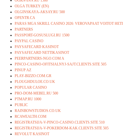
OGRN-INN.RU 1500
OLGA TURKEY (EN)
OLGINSKAYA-AKSAY.RU 500
OPENTR.CA
PARAS MGA SKRILL CASINO 2026: VEROVAPAAT VOITOT HETI
PARTNERS
PASSPORT-GOSUSLUGI.RU 1500
PAYPAL CASINO
PAYSAFECARD KASINOT
PAYSAFECARD NETTIKASINOT
PEERPARTNERS-NGO.COM A
PINCO-CASINO-OFITSIALNYJ-SAJT.CLIENTS.SITE 505
PINUP AZ
PLAY-BIZZO.COM.GR
PLOUGHDULOE.CO.UK
POPULAR CASINO
PRO-DOM-MEBEL.RU 500
PTMAP.RU 1000
PUBLIC
RAINBOWSTUDIOS.CO.UK
RCAWEALTH.COM
REGISTRATSIJA-V-PINCO-CASINO.CLIENTS.SITE 510
REGISTRATSIJA-V-POKERDOM-KAK.CLIENTS.SITE 505
REVOLUT KASINOT