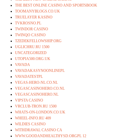
THE BEST ONLINE CASINO AND SPORTSBOOK
TOOMANYBLOGS.CO.UK
TRUELAYER KASINO
TVKROSNO.PL
TWINDOR CASINO
TWINQO CASINO
TZEDEKFELLOWSHIP.ORG
UGLICHRU.RU 1500
UNCATEGORIZED
UTOPIA500.ORG.UK
VAVADA
VAVADAKASYNOONLINEPL
VAVADATESTPL
VEGAS-HERO-NL.CO.NL
VEGASCASINOHERO.CO.NL
VEGASCASINOHERO.NL
VIPSTA CASINO
VRCLUB-TRON.RU 1500
WHATS-ON-LONDON.CO.UK
WHEEL-INFO.RU 409
WILDIES CASINO
WITHDRAWAL CASINO CA
WWW.GOODANDHEALTHYSD.ORGPL 12