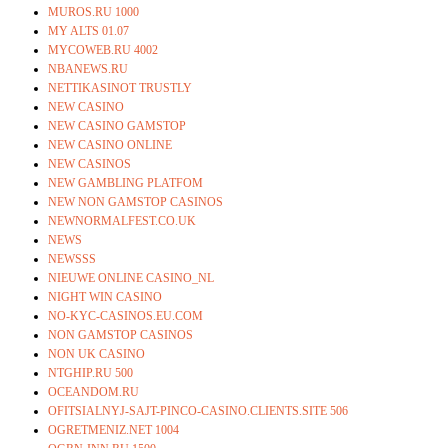
MUROS.RU 1000
MY ALTS 01.07
MYCOWEB.RU 4002
NBANEWS.RU
NETTIKASINOT TRUSTLY
NEW CASINO
NEW CASINO GAMSTOP
NEW CASINO ONLINE
NEW CASINOS
NEW GAMBLING PLATFOM
NEW NON GAMSTOP CASINOS
NEWNORMALFEST.CO.UK
NEWS
NEWSSS
NIEUWE ONLINE CASINO_NL
NIGHT WIN CASINO
NO-KYC-CASINOS.EU.COM
NON GAMSTOP CASINOS
NON UK CASINO
NTGHIP.RU 500
OCEANDOM.RU
OFITSIALNYJ-SAJT-PINCO-CASINO.CLIENTS.SITE 506
OGRETMENIZ.NET 1004