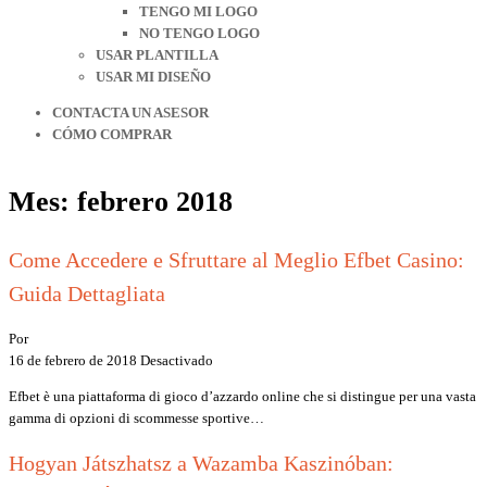
TENGO MI LOGO
NO TENGO LOGO
USAR PLANTILLA
USAR MI DISEÑO
CONTACTA UN ASESOR
CÓMO COMPRAR
Mes:
febrero 2018
Come Accedere e Sfruttare al Meglio Efbet Casino:
Guida Dettagliata
Por
16 de febrero de 2018
Desactivado
Efbet è una piattaforma di gioco d’azzardo online che si distingue per una vasta
gamma di opzioni di scommesse sportive…
Hogyan Játszhatsz a Wazamba Kaszinóban: