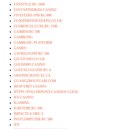
FANSTYLE.RU 1000
FAST WITHDRAW CASINO
FIVESTARS-SPB.RU 800
FLOODDEFENCEEXPO.CO.UK
FLORENCIA-LUXE.RU 1500
GAIRB56.RU 500
GAMBLING
GAMBLING PLATFORM
GAMES
GAVRILOVART.RU 500
GD-STUDIO.CO.UK
GOLISIMO CASINO
GOSUSLUGI-SITE.RU A
GRAPHICMANUAL.CA
GUANGZHOUFUARI.COM
HEAVYBET CASINO
HTTPS://POLI-DEPOSIT-CASINOS.CLICK/
ICE CASINO
IGAMING
IGRYFORT.RU 500
IMPACTUA.ORG A
INSTCOMPUTER.RU 500
IOT