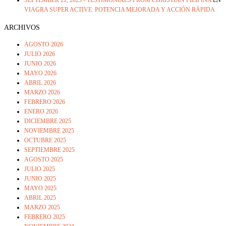
VIAGRA SUPER ACTIVE: POTENCIA MEJORADA Y ACCIÓN RÁPIDA
ARCHIVOS
AGOSTO 2026
JULIO 2026
JUNIO 2026
MAYO 2026
ABRIL 2026
MARZO 2026
FEBRERO 2026
ENERO 2026
DICIEMBRE 2025
NOVIEMBRE 2025
OCTUBRE 2025
SEPTIEMBRE 2025
AGOSTO 2025
JULIO 2025
JUNIO 2025
MAYO 2025
ABRIL 2025
MARZO 2025
FEBRERO 2025