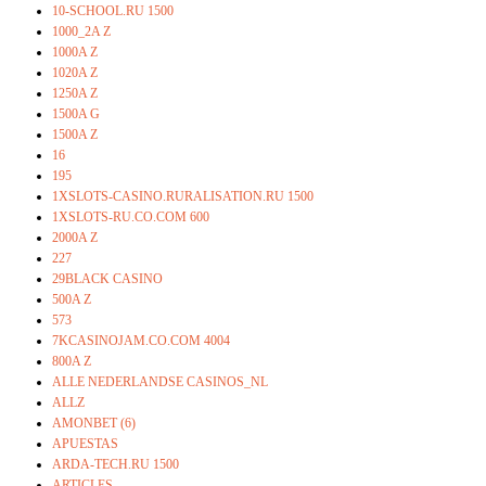
10-SCHOOL.RU 1500
1000_2A Z
1000A Z
1020A Z
1250A Z
1500A G
1500A Z
16
195
1XSLOTS-CASINO.RURALISATION.RU 1500
1XSLOTS-RU.CO.COM 600
2000A Z
227
29BLACK CASINO
500A Z
573
7KCASINOJAM.CO.COM 4004
800A Z
ALLE NEDERLANDSE CASINOS_NL
ALLZ
AMONBET (6)
APUESTAS
ARDA-TECH.RU 1500
ARTICLES