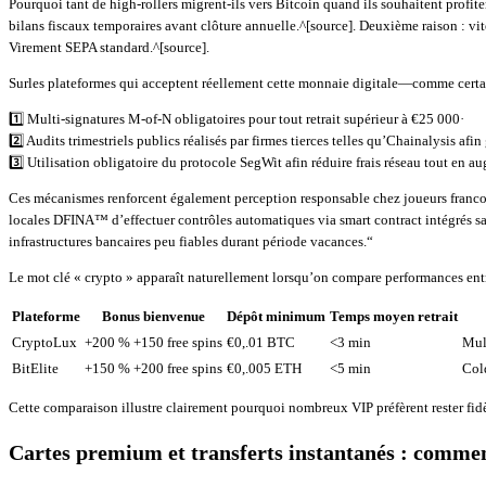
Pourquoi tant de high‑rollers migrent-ils vers Bitcoin quand ils souhaitent profit
bilans fiscaux temporaires avant clôture annuelle.^[source]. Deuxième raison : v
Virement SEPA standard.^[source].
Surles plateformes qui acceptent réellement cette monnaie digitale—comme certai
1️⃣ Multi‑signatures M-of-N obligatoires pour tout retrait supérieur à €25 000·
2️⃣ Audits trimestriels publics réalisés par firmes tierces telles qu’Chainalysis a
3️⃣ Utilisation obligatoire du protocole SegWit afin réduire frais réseau tout en
Ces mécanismes renforcent également perception responsable chez joueurs francoph
locales DFINA™ d’effectuer contrôles automatiques via smart contract intégrés sa
infrastructures bancaires peu fiables durant période vacances.“
Le mot clé « crypto » apparaît naturellement lorsqu’on compare performances entre
Plateforme
Bonus bienvenue
Dépôt minimum
Temps moyen retrait
CryptoLux
+200 % +150 free spins
€0,.01 BTC
<3 min
Mult
BitElite
+150 % +200 free spins
€0,.005 ETH
<5 min
Col
Cette comparaison illustre clairement pourquoi nombreux VIP préfèrent rester fi
Cartes premium et transferts instantanés : commen