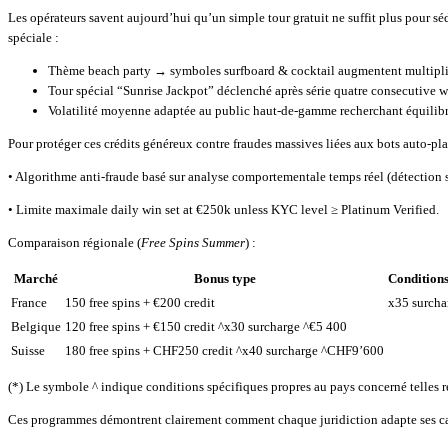
Les opérateurs savent aujourd’hui qu’un simple tour gratuit ne suffit plus pour s
spéciale :
Thème beach party → symboles surfboard & cocktail augmentent multipli
Tour spécial “Sunrise Jackpot” déclenché après série quatre consecutive 
Volatilité moyenne adaptée au public haut-de-gamme recherchant équilibre 
Pour protéger ces crédits généreux contre fraudes massives liées aux bots auto‑p
• Algorithme anti-fraude basé sur analyse comportementale temps réel (détection 
• Limite maximale daily win set at €250k unless KYC level ≥ Platinum Verified.
Comparaison régionale (
Free Spins Summer
) :
Marché
Bonus type
Condition
France
150 free spins + €200 credit
x35 surcha
Belgique
120 free spins + €150 credit ^x30 surcharge ^€5 400
Suisse
180 free spins + CHF250 credit ^x40 surcharge ^CHF9’600
(*) Le symbole ^ indique conditions spécifiques propres au pays concerné telles r
Ces programmes démontrent clairement comment chaque juridiction adapte ses cam