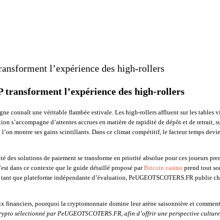
ransforment l’expérience des high‑rollers
 transforment l’expérience des high‑rollers
e connaît une véritable flambée estivale. Les high‑rollers affluent sur les tables vir
tion s’accompagne d’attentes accrues en matière de rapidité de dépôt et de retrait, su
on montre ses gains scintillants​. Dans ce climat compétitif, le facteur temps devi
ilité des solutions de paiement se transforme en priorité absolue pour ces joueurs
’est dans ce contexte que le guide détaillé proposé par
Bitcoin casino
prend tout son 
e​. En tant que plateforme indépendante d’évaluation, PeUGEOTSCOTERS.FR publie 
oix financiers, pourquoi la cryptomonnaie domine leur arène saisonnière et comment
 crypto sélectionné par PeUGEOTSCOTERS.FR, afin d’offrir une perspective culturel