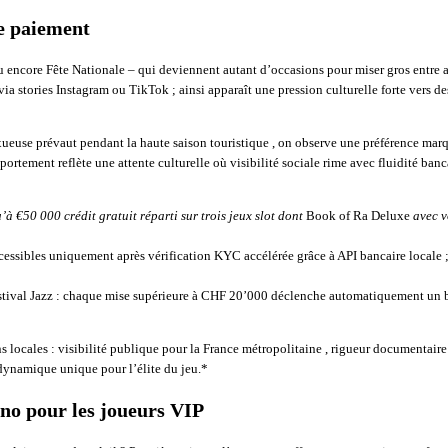
de paiement
ncore Fête Nationale – qui deviennent autant d’occasions pour miser gros entre ami
via stories Instagram ou TikTok ; ainsi apparaît une pression culturelle forte vers 
euse prévaut pendant la haute saison touristique , on observe une préférence marq
ortement reflète une attente culturelle où visibilité sociale rime avec fluidité banca
 €50 000 crédit gratuit réparti sur trois jeux slot dont
Book of Ra Deluxe
avec v
accessibles uniquement après vérification KYC accélérée grâce à API bancaire locale 
ival Jazz : chaque mise supérieure à CHF 20’000 déclenche automatiquement un b
ocales : visibilité publique pour la France métropolitaine , rigueur documentaire be
 dynamique unique pour l’élite du jeu​.*
ino pour les joueurs VIP