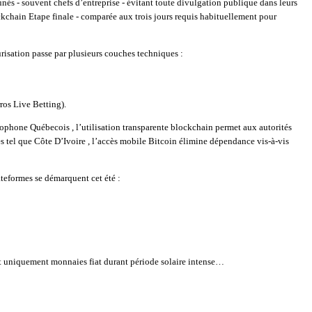
unés ‑ souvent chefs d’entreprise ‑ évitant toute divulgation publique dans leurs
chain Etape finale ­‑ comparée aux trois jours requis habituellement pour
risation passe par plusieurs couches techniques :
ros Live Betting).
ophone Québecois , l’utilisation transparente blockchain permet aux autorités
 tel que Côte D’Ivoire , l’accès mobile Bitcoin élimine dépendance vis-à-vis
ateformes se démarquent cet été :
t uniquement monnaies fiat durant période solaire intense…​