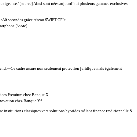
èle exigeante.^[source] Ainsi sont nées aujourd’hui plusieurs gammes exclusives :
us <30 secondes grâce réseau SWIFT GPI+.
martphone.[^note]
end.—Ce cadre assure non seulement protection juridique mais également
rvices Premium chez Banque X.
Innovation chez Banque Y.*
sse institutions classiques vers solutions hybrides mêlant finance traditionnelle &