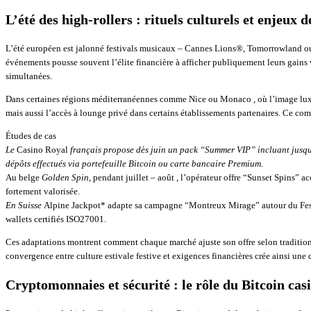
L’été des high‑rollers : rituels culturels et enjeux 
L’été européen est jalonné festivals musicaux – Cannes Lions®, Tomorrowland ou e
événements pousse souvent l’élite financière à afficher publiquement leurs gains 
simultanées.​
Dans certaines régions méditerranéennes comme Nice ou Monaco , où l’image luxu
mais aussi l’accès à lounge privé dans certains établissements partenaires.​ Ce comp
Études de cas
Le
Casino Royal
français propose dès juin un pack “Summer VIP” incluant jusqu’à
dépôts effectués via portefeuille Bitcoin ou carte bancaire Premium.​
Au belge
Golden Spin
, pendant juillet – août , l’opérateur offre “Sunset Spins” 
fortement valorisée.​
En Suisse
Alpine Jackpot* adapte sa campagne “Montreux Mirage” autour du Fest
wallets certifiés ISO27001.​
Ces adaptations montrent comment chaque marché ajuste son offre selon traditions l
convergence entre culture estivale festive et exigences financières crée ainsi une
Cryptomonnaies et sécurité : le rôle du Bitcoin cas