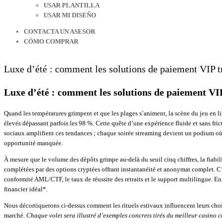
USAR PLANTILLA
USAR MI DISEÑO
CONTACTA UN ASESOR
CÓMO COMPRAR
Luxe d’été : comment les solutions de paiement VIP t
Luxe d’été : comment les solutions de paiement VIP
Quand les températures grimpent et que les plages s’animent, la scène du jeu en lign
élevés dépassant parfois les 98 %. Cette quête d’une expérience fluide et sans fric
sociaux amplifient ces tendances ; chaque soirée streaming devient un podium où l’
opportunité manquée​.
À mesure que le volume des dépôts grimpe au‑delà du seuil cinq chiffres, la fiab
complétées par des options cryptées offrant instantanéité et anonymat complet​. C
conformité AML/CTF, le taux de réussite des retraits et le support multilingu
financier idéal​*.
Nous décortiquerons ci‑dessus comment les rituels estivaux influencent leurs ch
marché​
. Chaque volet sera illustré d’exemples concrets tirés du meilleur casino