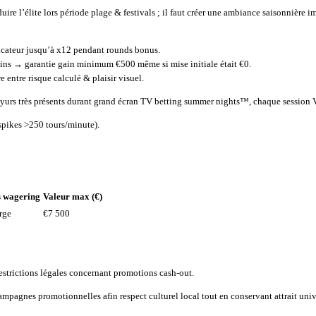
éduire l’élite lors période plage & festivals ; il faut créer une ambiance saisonn
cateur jusqu’à x12 pendant rounds bonus.
wins → garantie gain minimum €500 même si mise initiale était €0.
entre risque calculé & plaisir visuel.
layurs très présents durant grand écran TV betting summer nights™, chaque session V
spikes >250 tours/minute).
s wagering
Valeur max (€)
rge
€7 500
estrictions légales concernant promotions cash-out.
pagnes promotionnelles afin respect culturel local tout en conservant attrait un