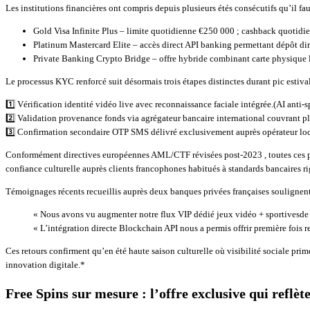
Les institutions financières ont compris depuis plusieurs étés consécutifs qu’il fa
Gold Visa Infinite Plus – limite quotidienne €250 000 ; cashback quotid
Platinum Mastercard Elite – accès direct API banking permettant dépôt di
Private Banking Crypto Bridge – offre hybride combinant carte physique li
Le processus KYC renforcé suit désormais trois étapes distinctes durant pic estival
1️⃣ Vérification identité vidéo live avec reconnaissance faciale intégrée.(AI anti-
2️⃣ Validation provenance fonds via agrégateur bancaire international couvrant
3️⃣ Confirmation secondaire OTP SMS délivré exclusivement auprès opérateur loca
Conformément directives européennes AML/CTF révisées post‑2023 , toutes ces 
confiance culturelle auprès clients francophones habitués à standards bancaires
Témoignages récents recueillis auprès deux banques privées françaises soulignent
« Nous avons vu augmenter notre flux VIP dédié jeux vidéo + sportivesde
« L’intégration directe Blockchain API nous a permis offrir première foi
Ces retours confirment qu’en été haute saison culturelle où visibilité sociale prim
innovation digitale​.*
Free Spins sur mesure : l’offre exclusive qui reflète