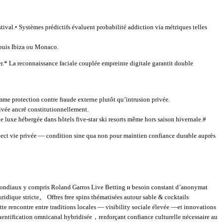
tival.• Systèmes prédictifs évaluent probabilité addiction via métriques telles
epuis Ibiza ou Monaco.
r.* La reconnaissance faciale couplée empreinte digitale garantit double
mme protection contre fraude externe plutôt qu’intrusion privée.
rivée ancré constitutionnellement.
 luxe hébergée dans hôtels five-star ski resorts même hors saison hivernale.#
espect vie privée — condition sine qua non pour maintien confiance durable auprès
s mondiaux y compris Roland Garros Live Betting и besoin constant d’anonymat
ridique stricte。 Offres free spins thématisées autour sable & cocktails
e rencontre entre traditions locales — visibility sociale élevée —et innovations
entification omnicanal hybridisée，renforçant confiance culturelle nécessaire au