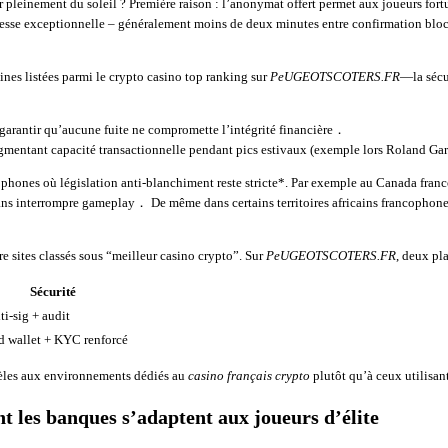
er pleinement du soleil ? Première raison : l’anonymat offert permet aux joueurs fort
itesse exceptionnelle – généralement moins de deux minutes entre confirmation block
nes listées parmi le crypto casino top ranking sur
PeUGEOTSCOTERS.FR
—la sécu
fin garantir qu’aucune fuite ne compromette l’intégrité financière．
 augmentant capacité transactionnelle pendant pics estivaux (exemple lors Roland Gar
ones où législation anti‐blanchiment reste stricte­*. Par exemple au Canada franc
ns interrompre gameplay． De même dans certains territoires africains francophones
 sites classés sous “meilleur casino crypto”. Sur
PeUGEOTSCOTERS.FR
, deux pl
Sécurité
i‑sig + audit
d wallet + KYC renforcé
dèles aux environnements dédiés au
casino français crypto
plutôt qu’à ceux utilisan
t les banques s’adaptent aux joueurs d’élite