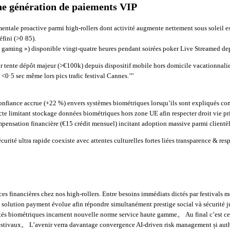
ine génération de paiements VIP
mentale proactive parmi high‑rollers dont activité augmente nettement sous soleil es
fini (>0·85).
e gaming ») disponible vingt‑quatre heures pendant soirées poker Live Streamed d
ur tente dépôt majeur (>€100k) depuis dispositif mobile hors domicile vacationnalie
0·5 sec même lors pics trafic festival Cannes.’’’
 confiance accrue (+22 %) envers systèmes biométriques lorsqu’ils sont expliqués co
icte limitant stockage données biométriques hors zone UE afin respecter droit vie p
ensation financière (€15 crédit mensuel) incitant adoption massive parmi clientèle
rité ultra rapide coexiste avec attentes culturelles fortes liées transparence & r
s financières chez nos high‑rollers. Entre besoins immédiats dictés par festival
 solution payment évolue afin répondre simultanément prestige social và sécurité ju
és biométriques incarnent nouvelle norme service haute gamme。 Au final c’est cett
 estivaux。 L’avenir verra davantage convergence AI‐driven risk management și auth