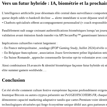
Vers un futur hybride : IA, biométrie et la procha
L’intelligence artificielle joue désormais rôle central dans surveillance comporte
queue depth odds vs bankroll decline → alerte immédiate si score dépasse seuil dé
• Chatbots spécialisés offrent accompagnement personnalisé (« coach responsibl
Parallèlement naît usage croissant authentifications biométriques lorsqu’un joue
validation avant émission funds transfer via API SecurePay™ garantissant latence <
Implications culturelles varient largement :
– En France métropolitaine , sondage (
IFOP Gaming Study
, Juillet 2024) révèle
– En Belgique francophone , association
Jouez Sereinement
prône législation str
– En Suisse Romande , approche consensuelle favorise opt-in volontaire avec comp
Ainsi combinaison IA avancée & identité biométrique façonne futur hybride où sécu
elite summer gamers worldwide….
Conclusion
Cet été révèle comment culture festive européenne façonne profondément exigence
fournipar Bitcoin ou autres cryptos présentée sur
PeUGEOTSCOTERS.FR
, chaque
démontrent capacité marketing adaptative tandis que cartes Premium voire identit
technologiques sécurisées qui forge écosystème unique dédié aux gros pariseurs