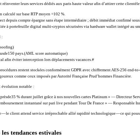
ut réinventer leurs services dédiés aux paris haute valeur afin d’attirer cette client
ien calculé sur base RTP moyen =102 %.
rect depuis compte épargne sans étape intermédiaire ; débit immédiat confirmé so
ée à portefeuille digital multi‑cryptos sécurisées via hardware wallet intégré au s
 :
spoofing)
 plusde150 pays.(AML score automatique)
l afin éviter interception lors déplacements vacances.#
procédures restent stockées conformément GDPR avec chiffrement AES‑256 end-to-
 rigoureux comme ceux imposés par Autorité Française Prud’hommes Financière.​
 évolution notable :
 prèsde35 % durant juillet grâce à nos nouvelles cartes Platinum » — Directeur Se
s remboursement instantané sur pari live pendant Tour De France » — Responsable 
e — le client attend service irréprochable allié rapidité technologique — ce qui pou
 les tendances estivales