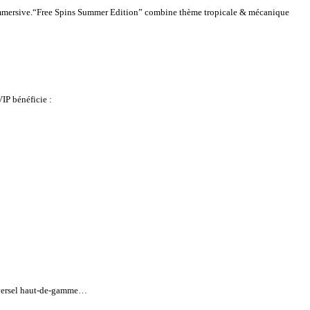
ière immersive.“Free Spins Summer Edition” combine thème tropicale & mécanique
IP bénéficie :
iversel haut-de-gamme…​