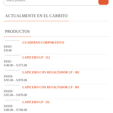
ACTUALMENTE EN EL CARRITO
PRODUCTOS
CUADERNO CORPORATIVO
S/
8.00
VAL
ORA
DO
LAPICERO LP - 212
EN
2.31
S/
40.00
–
S/
375.00
VAL
DE 5
ORA
DO
LAPICERO CON RESALTADOR LP - 302
EN
2.14
S/
95.00
–
S/
870.00
VALOR
DE 5
ADO
EN
3.33
LAPICERO CON RESALTADOR LP - 301
DE 5
S/
95.00
–
S/
870.00
VALO
RADO
EN
LAPICERO LP - 211
3.00
DE 5
S/
80.00
–
S/
760.00
VALOR