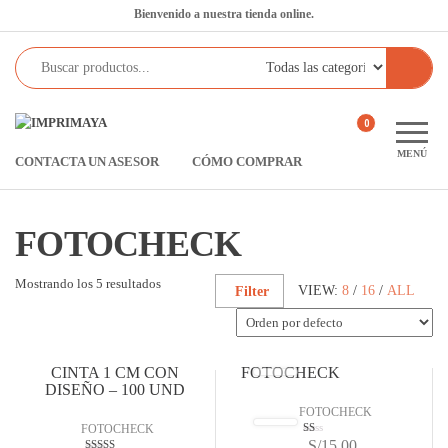
Saltar
Bienvenido a nuestra tienda online.
al
contenido
Imprimaya
Lo
0
tenemos
MENÚ
CONTACTA UN ASESOR
CÓMO COMPRAR
todo!
FOTOCHECK
Mostrando los 5 resultados
VIEW:
8
/
16
/
ALL
Filter
CINTA 1 CM CON
FOTOCHECK
DISEÑO – 100 UND
FOTOCHECK
FOTOCHECK
S/
15.00
Va