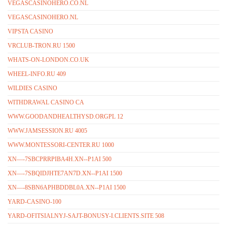
VEGASCASINOHERO.CO.NL
VEGASCASINOHERO.NL
VIPSTA CASINO
VRCLUB-TRON.RU 1500
WHATS-ON-LONDON.CO.UK
WHEEL-INFO.RU 409
WILDIES CASINO
WITHDRAWAL CASINO CA
WWW.GOODANDHEALTHYSD.ORGPL 12
WWW.JAMSESSION.RU 4005
WWW.MONTESSORI-CENTER.RU 1000
XN—-7SBCPRRPIBA4H.XN--P1AI 500
XN—-7SBQIDJHTE7AN7D.XN--P1AI 1500
XN—-8SBN6APHBDDBL0A.XN--P1AI 1500
YARD-CASINO-100
YARD-OFITSIALNYJ-SAJT-BONUSY-I.CLIENTS.SITE 508