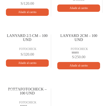
lo
S/
120.00
Valorado
ra
en
do
Añadir al carrito
4.00
en
de 5
Añadir al carrito
1.
00
de
5
LANYARD 2.5 CM – 100
LANYARD 2CM – 100
UND
UND
FOTOCHECK
FOTOCHECK
S/
320.00
S/
250.00
Valora
do en
2.62
Añadir al carrito
de 5
Añadir al carrito
PORTAFOTOCHECK –
100 UND
FOTOCHECK