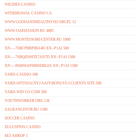
WILDIES CASINO
WITHDRAWAL CASINO CA
WWW.GOODANDHEALTHYSD.ORGPL 12
WWW.JAMSESSION.RU 4005
WWW.MONTESSORI-CENTER.RU 1000
XN—-7SBCPRRPIBA4H.XN--P1AI 500
XN—-7SBQIDJHTE7AN7D.XN--P1AI 1500
XN—-8SBN6APHBDDBL0A.XN--P1AI 1500
YARD-CASINO-100
YARD-OFITSIALNYJ-SAJT-BONUSY-I.CLIENTS.SITE 508
YARD-WIN.CO.COM 200
YOUTHWORKER.ORG.UK
ZAGRANCENTR.RU 1500
ZOCCER CASINO
ZULUSPINS CASINO
БЕЗ АНКОР 1