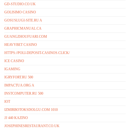
GD-STUDIO.CO.UK
GOLISIMO CASINO
GOSUSLUGI-SITE.RU A
GRAPHICMANUAL.CA
GUANGZHOUFUARI.COM
HEAVYBET CASINO
HTTPS://POLI-DEPOSIT-CASINOS.CLICK/
ICE CASINO
IGAMING
IGRYFORT.RU 500
IMPACTUA.ORG A
INSTCOMPUTER.RU 500
IOT
IZMIRBOTOKSDOLGU.COM 1010
JJ 440 KAZINO
JOSEPHINESRESTAURANT.CO.UK