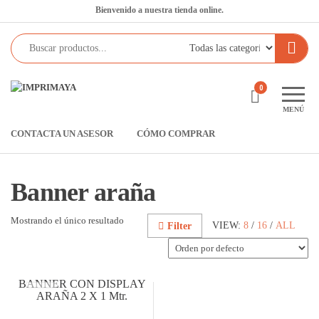
Saltar
Bienvenido a nuestra tienda online.
al
contenido
Imprimaya
Lo
0
tenemos
MENÚ
todo!
CONTACTA UN ASESOR
CÓMO COMPRAR
Banner araña
Mostrando el único resultado
VIEW:
8
/
16
/
ALL
Filter
BANNER CON DISPLAY
ARAÑA 2 X 1 Mtr.