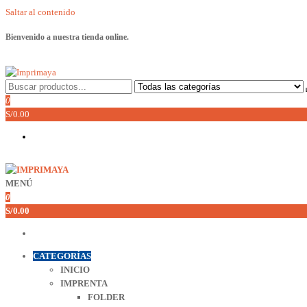
Saltar al contenido
Bienvenido a nuestra tienda online.
Imprimaya
Lo tenemos todo!
0
S/0.00
MENÚ
Imprimaya
Lo tenemos todo!
0
S/0.00
CATEGORÍAS
INICIO
IMPRENTA
FOLDER