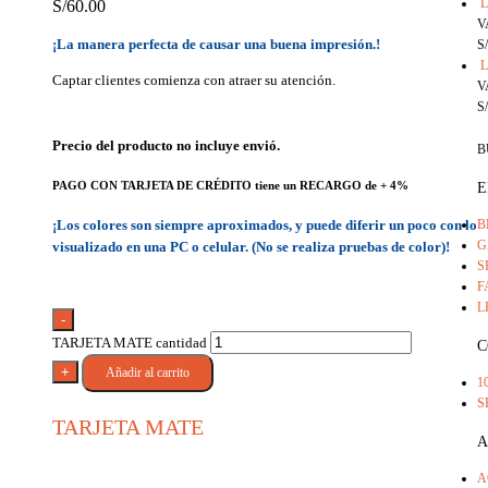
L
S/
60.00
V
¡La manera perfecta de causar una buena impresión.!
S/
L
Captar clientes comienza con atraer su atención.
V
S/
Precio del producto no incluye envió.
B
E
PAGO CON TARJETA DE CRÉDITO tiene un RECARGO de + 4%
B
¡Los colores son siempre aproximados, y puede diferir un poco con lo
G
visualizado en una PC o celular. (No se realiza pruebas de color)!
S
F
L
-
TARJETA MATE cantidad
C
+
Añadir al carrito
1
S
TARJETA MATE
A
A