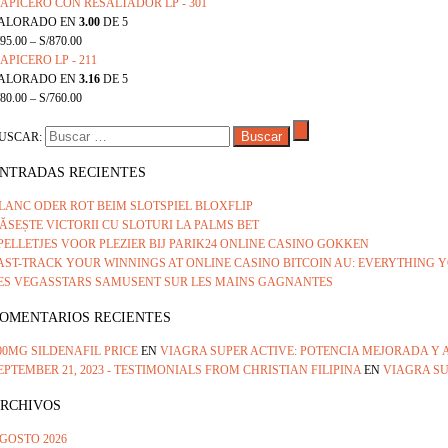
APICERO CON RESALTADOR LP - 301
ALORADO EN
3.00
DE 5
95.00
–
S/
870.00
APICERO LP - 211
ALORADO EN
3.16
DE 5
80.00
–
S/
760.00
USCAR:
NTRADAS RECIENTES
LANC ODER ROT BEIM SLOTSPIEL BLOXFLIP
ĂSEȘTE VICTORII CU SLOTURI LA PALMS BET
PELLETJES VOOR PLEZIER BIJ PARIK24 ONLINE CASINO GOKKEN
AST-TRACK YOUR WINNINGS AT ONLINE CASINO BITCOIN AU: EVERYTHING
ES VEGASSTARS SAMUSENT SUR LES MAINS GAGNANTES
OMENTARIOS RECIENTES
00MG SILDENAFIL PRICE
EN
VIAGRA SUPER ACTIVE: POTENCIA MEJORADA Y 
EPTEMBER 21, 2023 - TESTIMONIALS FROM CHRISTIAN FILIPINA
EN
VIAGRA SU
RCHIVOS
GOSTO 2026