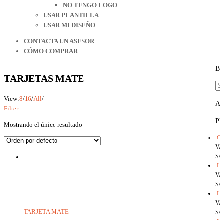
NO TENGO LOGO
USAR PLANTILLA
USAR MI DISEÑO
CONTACTA UN ASESOR
CÓMO COMPRAR
B
TARJETAS MATE
View:
8
/
16
/
All
/
A
Filter
P
Mostrando el único resultado
V
S/
L
V
S/
L
V
TARJETA MATE
S/