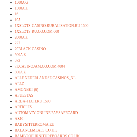
1500A G
1500A Z
16
195
1XSLOTS-CASINO.RURALISATION.RU 1500
1XSLOTS-RU.CO.COM 600
2000A Z
227
29BLACK CASINO
500A Z
573
7KCASINOJAM.CO.COM 4004
800A Z
ALLE NEDERLANDSE CASINOS_NL
ALLZ
AMONBET (6)
APUESTAS
ARDA-TECH.RU 1500
ARTICLES
AUTOMATY ONLINE PAYSAFECARD
AZ10
BABYSITTERROMA.EU
BALANCEMEALS.CO.UK
BAMBOOFURNITUREBOARDS.CO.UK