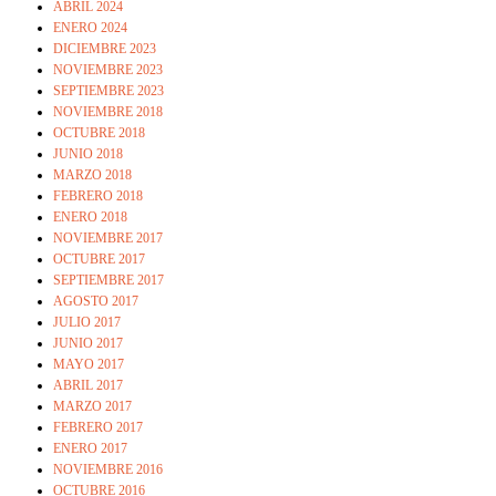
ABRIL 2024
ENERO 2024
DICIEMBRE 2023
NOVIEMBRE 2023
SEPTIEMBRE 2023
NOVIEMBRE 2018
OCTUBRE 2018
JUNIO 2018
MARZO 2018
FEBRERO 2018
ENERO 2018
NOVIEMBRE 2017
OCTUBRE 2017
SEPTIEMBRE 2017
AGOSTO 2017
JULIO 2017
JUNIO 2017
MAYO 2017
ABRIL 2017
MARZO 2017
FEBRERO 2017
ENERO 2017
NOVIEMBRE 2016
OCTUBRE 2016