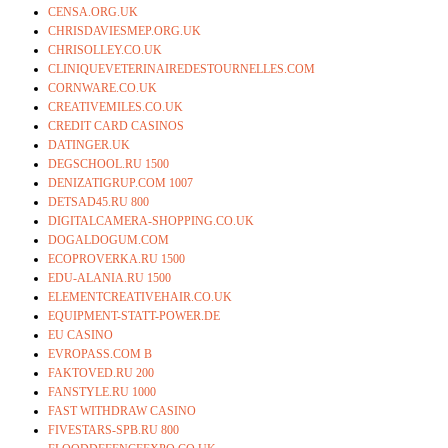
CENSA.ORG.UK
CHRISDAVIESMEP.ORG.UK
CHRISOLLEY.CO.UK
CLINIQUEVETERINAIREDESTOURNELLES.COM
CORNWARE.CO.UK
CREATIVEMILES.CO.UK
CREDIT CARD CASINOS
DATINGER.UK
DEGSCHOOL.RU 1500
DENIZATIGRUP.COM 1007
DETSAD45.RU 800
DIGITALCAMERA-SHOPPING.CO.UK
DOGALDOGUM.COM
ECOPROVERKA.RU 1500
EDU-ALANIA.RU 1500
ELEMENTCREATIVEHAIR.CO.UK
EQUIPMENT-STATT-POWER.DE
EU CASINO
EVROPASS.COM B
FAKTOVED.RU 200
FANSTYLE.RU 1000
FAST WITHDRAW CASINO
FIVESTARS-SPB.RU 800