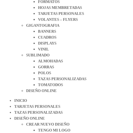
FORMATOS
HOJAS MEMBRETADAS
TARJETAS PERSONALES
VOLANTES – FLYERS
GIGANTOGRAFIA
BANNERS
CUADROS
DISPLAYS
VINIL
SUBLIMADO
ALMOHADAS
GORRAS
POLOS
TAZAS PERSONALIZADAS
TOMATODOS
DISEÑO ONLINE
INICIO
TARJETAS PERSONALES
TAZAS PERSONALIZADAS
DISEÑO ONLINE
CREAR NUEVO DISEÑO
TENGO MI LOGO