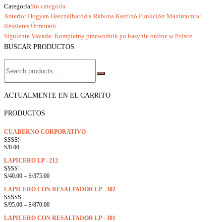
Categoría
Sin categoría
Entrada
Anterior
Hogyan Használhatod a Rabona Kaszinó Funkcióit Maximumra:
Navegación
anterior
Részletes Útmutató
de
Entrada
Siguiente
Vavada: Kompletny przewodnik po kasynie online w Polsce
siguiente
BUSCAR PRODUCTOS
entradas
ACTUALMENTE EN EL CARRITO
PRODUCTOS
CUADERNO CORPORATIVO
S/
8.00
VALORADO
EN
2.31
LAPICERO LP - 212
DE 5
S/
40.00
–
S/
375.00
VALORADO
EN
2.14
LAPICERO CON RESALTADOR LP - 302
DE 5
S/
95.00
–
S/
870.00
VALORADO
EN
3.33
DE 5
LAPICERO CON RESALTADOR LP - 301