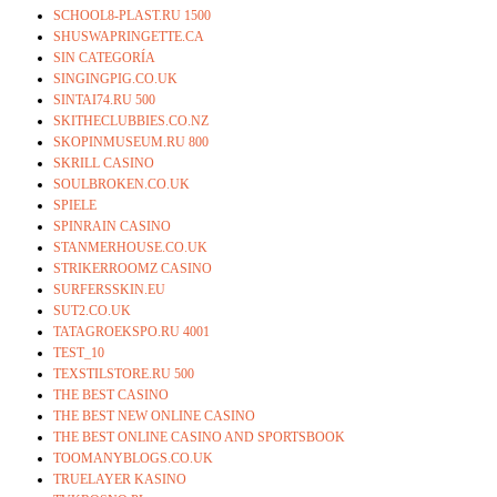
SCHOOL8-PLAST.RU 1500
SHUSWAPRINGETTE.CA
SIN CATEGORÍA
SINGINGPIG.CO.UK
SINTAI74.RU 500
SKITHECLUBBIES.CO.NZ
SKOPINMUSEUM.RU 800
SKRILL CASINO
SOULBROKEN.CO.UK
SPIELE
SPINRAIN CASINO
STANMERHOUSE.CO.UK
STRIKERROOMZ CASINO
SURFERSSKIN.EU
SUT2.CO.UK
TATAGROEKSPO.RU 4001
TEST_10
TEXSTILSTORE.RU 500
THE BEST CASINO
THE BEST NEW ONLINE CASINO
THE BEST ONLINE CASINO AND SPORTSBOOK
TOOMANYBLOGS.CO.UK
TRUELAYER KASINO