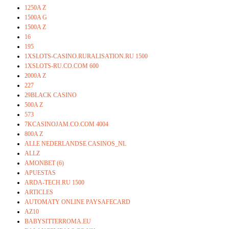
1250A Z
1500A G
1500A Z
16
195
1XSLOTS-CASINO.RURALISATION.RU 1500
1XSLOTS-RU.CO.COM 600
2000A Z
227
29BLACK CASINO
500A Z
573
7KCASINOJAM.CO.COM 4004
800A Z
ALLE NEDERLANDSE CASINOS_NL
ALLZ
AMONBET (6)
APUESTAS
ARDA-TECH.RU 1500
ARTICLES
AUTOMATY ONLINE PAYSAFECARD
AZ10
BABYSITTERROMA.EU