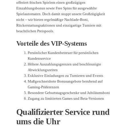
offeriert frischen Spielern einen großzügigen
Einzahlungsbonus sowie Free Spins für ausgewählte
Spielautomaten. Doch damit stoppt unsere Großzügigkeit
nicht – wir bieten regelmäßige Nachlade-Boni,
Rückerstattungsaktionen und einzigartige Turniere mit
beachtlichen Preispools.
Vorteile des VIP-Systems
Persönlicher Kundenbetreuer für persönlichen
Kundenservice
Höhere Auszahlungsgrenzen und beschleunigte
Abwicklungszeiten
Exklusive Einladungen zu Turnieren und Events
Maßgeschneiderte Bonusangebote beruhend auf
Gaming-Präferenzen
Besondere Geburtstagsgeschenke und Jubiläumsboni
Zugang zu limitierten Games und Beta-Versionen
Qualifizierter Service rund
ums die Uhr