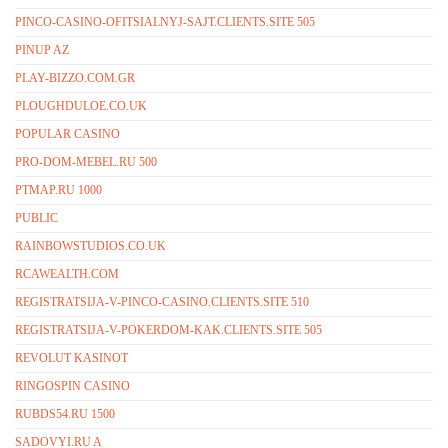
PINCO-CASINO-OFITSIALNYJ-SAJT.CLIENTS.SITE 505
PINUP AZ
PLAY-BIZZO.COM.GR
PLOUGHDULOE.CO.UK
POPULAR CASINO
PRO-DOM-MEBEL.RU 500
PTMAP.RU 1000
PUBLIC
RAINBOWSTUDIOS.CO.UK
RCAWEALTH.COM
REGISTRATSIJA-V-PINCO-CASINO.CLIENTS.SITE 510
REGISTRATSIJA-V-POKERDOM-KAK.CLIENTS.SITE 505
REVOLUT KASINOT
RINGOSPIN CASINO
RUBDS54.RU 1500
SADOVYI.RU A