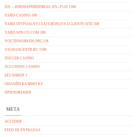
XN—-8SBN6APHBDDBL0A.XN--P1AI 1500
YARD-CASINO-100
YARD-OFITSIALNYJ-SAJT-BONUSY-I.CLIENTS.SITE 508
YARD-WIN.CO.COM 200
YOUTHWORKER.ORG.UK
ZAGRANCENTR.RU 1500
ZOCCER CASINO
ZULUSPINS CASINO
БЕЗ АНКОР 1
ОНЛАЙН КАЗИНО KZ
ПРИЛОЖЕНИЯ
META
ACCEDER
FEED DE ENTRADAS