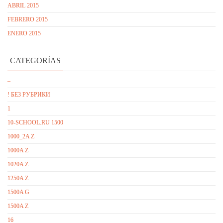
ABRIL 2015
FEBRERO 2015
ENERO 2015
CATEGORÍAS
–
! БЕЗ РУБРИКИ
1
10-SCHOOL.RU 1500
1000_2A Z
1000A Z
1020A Z
1250A Z
1500A G
1500A Z
16