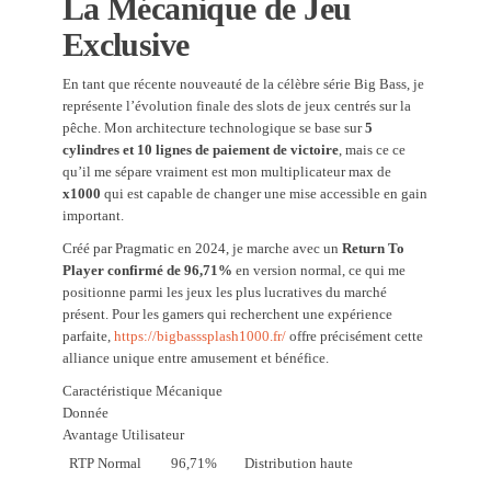
La Mécanique de Jeu
Exclusive
En tant que récente nouveauté de la célèbre série Big Bass, je
représente l’évolution finale des slots de jeux centrés sur la
pêche. Mon architecture technologique se base sur
5
cylindres et 10 lignes de paiement de victoire
, mais ce ce
qu’il me sépare vraiment est mon multiplicateur max de
x1000
qui est capable de changer une mise accessible en gain
important.
Créé par Pragmatic en 2024, je marche avec un
Return To
Player confirmé de 96,71%
en version normal, ce qui me
positionne parmi les jeux les plus lucratives du marché
présent. Pour les gamers qui recherchent une expérience
parfaite,
https://bigbasssplash1000.fr/
offre précisément cette
alliance unique entre amusement et bénéfice.
Caractéristique Mécanique
Donnée
Avantage Utilisateur
RTP Normal
96,71%
Distribution haute