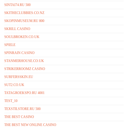
SINTAI74.RU 500
SKITHECLUBBIES.CO.NZ
SKOPINMUSEUM.RU 800
SKRILL CASINO
SOULBROKEN.CO.UK
SPIELE
SPINRAIN CASINO
STANMERHOUSE.CO.UK
STRIKERROOMZ CASINO
SURFERSSKIN.EU
SUT2.CO.UK
TATAGROEKSPO.RU 4001
TEST_10
TEXSTILSTORE.RU 500
THE BEST CASINO
THE BEST NEW ONLINE CASINO