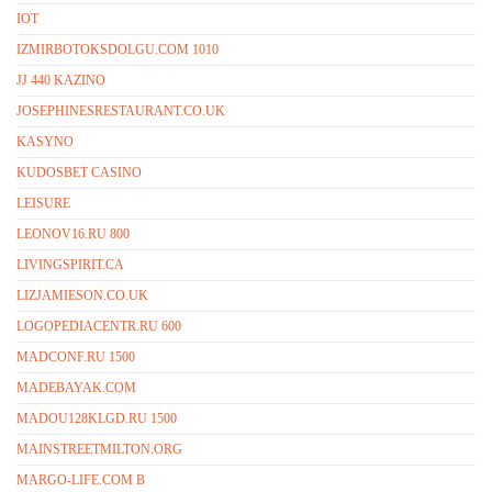
IOT
IZMIRBOTOKSDOLGU.COM 1010
JJ 440 KAZINO
JOSEPHINESRESTAURANT.CO.UK
KASYNO
KUDOSBET CASINO
LEISURE
LEONOV16.RU 800
LIVINGSPIRIT.CA
LIZJAMIESON.CO.UK
LOGOPEDIACENTR.RU 600
MADCONF.RU 1500
MADEBAYAK.COM
MADOU128KLGD.RU 1500
MAINSTREETMILTON.ORG
MARGO-LIFE.COM B