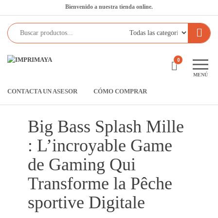
Saltar
Bienvenido a nuestra tienda online.
al
contenido
Imprimaya
Lo
0
tenemos
MENÚ
todo!
CONTACTA UN ASESOR
CÓMO COMPRAR
Big Bass Splash Mille
: L’incroyable Game
de Gaming Qui
Transforme la Pêche
sportive Digitale