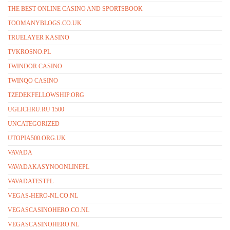
THE BEST ONLINE CASINO AND SPORTSBOOK
TOOMANYBLOGS.CO.UK
TRUELAYER KASINO
TVKROSNO.PL
TWINDOR CASINO
TWINQO CASINO
TZEDEKFELLOWSHIP.ORG
UGLICHRU.RU 1500
UNCATEGORIZED
UTOPIA500.ORG.UK
VAVADA
VAVADAKASYNOONLINEPL
VAVADATESTPL
VEGAS-HERO-NL.CO.NL
VEGASCASINOHERO.CO.NL
VEGASCASINOHERO.NL