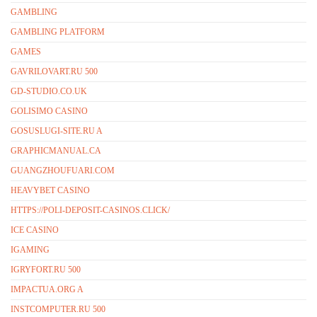
GAMBLING
GAMBLING PLATFORM
GAMES
GAVRILOVART.RU 500
GD-STUDIO.CO.UK
GOLISIMO CASINO
GOSUSLUGI-SITE.RU A
GRAPHICMANUAL.CA
GUANGZHOUFUARI.COM
HEAVYBET CASINO
HTTPS://POLI-DEPOSIT-CASINOS.CLICK/
ICE CASINO
IGAMING
IGRYFORT.RU 500
IMPACTUA.ORG A
INSTCOMPUTER.RU 500