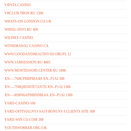
VIPSTA CASINO
VRCLUB-TRON.RU 1500
WHATS-ON-LONDON.CO.UK
WHEEL-INFO.RU 409
WILDIES CASINO
WITHDRAWAL CASINO CA
WWW.GOODANDHEALTHYSD.ORGPL 12
WWW.JAMSESSION.RU 4005
WWW.MONTESSORI-CENTER.RU 1000
XN—-7SBCPRRPIBA4H.XN--P1AI 500
XN—-7SBQIDJHTE7AN7D.XN--P1AI 1500
XN—-8SBN6APHBDDBL0A.XN--P1AI 1500
YARD-CASINO-100
YARD-OFITSIALNYJ-SAJT-BONUSY-I.CLIENTS.SITE 508
YARD-WIN.CO.COM 200
YOUTHWORKER.ORG.UK