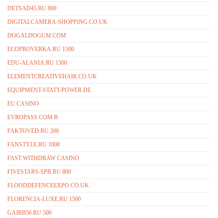
DETSAD45.RU 800
DIGITALCAMERA-SHOPPING.CO.UK
DOGALDOGUM.COM
ECOPROVERKA.RU 1500
EDU-ALANIA.RU 1500
ELEMENTCREATIVEHAIR.CO.UK
EQUIPMENT-STATT-POWER.DE
EU CASINO
EVROPASS.COM B
FAKTOVED.RU 200
FANSTYLE.RU 1000
FAST WITHDRAW CASINO
FIVESTARS-SPB.RU 800
FLOODDEFENCEEXPO.CO.UK
FLORENCIA-LUXE.RU 1500
GAIRB56.RU 500