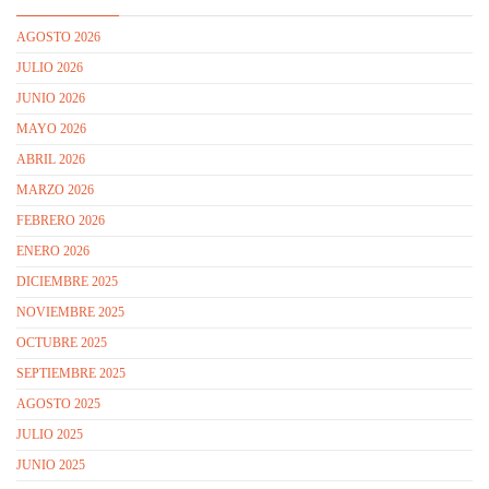
AGOSTO 2026
JULIO 2026
JUNIO 2026
MAYO 2026
ABRIL 2026
MARZO 2026
FEBRERO 2026
ENERO 2026
DICIEMBRE 2025
NOVIEMBRE 2025
OCTUBRE 2025
SEPTIEMBRE 2025
AGOSTO 2025
JULIO 2025
JUNIO 2025