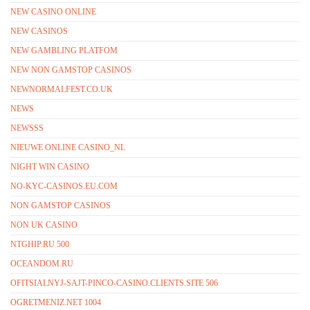
NEW CASINO ONLINE
NEW CASINOS
NEW GAMBLING PLATFOM
NEW NON GAMSTOP CASINOS
NEWNORMALFEST.CO.UK
NEWS
NEWSSS
NIEUWE ONLINE CASINO_NL
NIGHT WIN CASINO
NO-KYC-CASINOS.EU.COM
NON GAMSTOP CASINOS
NON UK CASINO
NTGHIP.RU 500
OCEANDOM.RU
OFITSIALNYJ-SAJT-PINCO-CASINO.CLIENTS.SITE 506
OGRETMENIZ.NET 1004