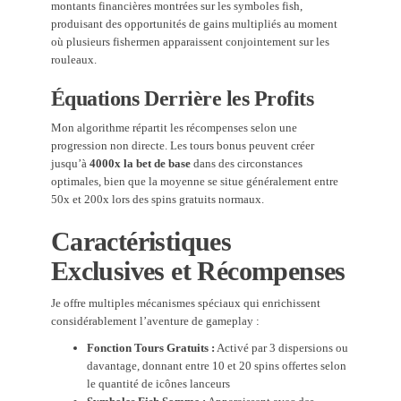
montants financières montrées sur les symboles fish,
produisant des opportunités de gains multipliés au moment
où plusieurs fishermen apparaissent conjointement sur les
rouleaux.
Équations Derrière les Profits
Mon algorithme répartit les récompenses selon une
progression non directe. Les tours bonus peuvent créer
jusqu’à
4000x la bet de base
dans des circonstances
optimales, bien que la moyenne se situe généralement entre
50x et 200x lors des spins gratuits normaux.
Caractéristiques
Exclusives et Récompenses
Je offre multiples mécanismes spéciaux qui enrichissent
considérablement l’aventure de gameplay :
Fonction Tours Gratuits :
Activé par 3 dispersions ou
davantage, donnant entre 10 et 20 spins offertes selon
le quantité de icônes lanceurs