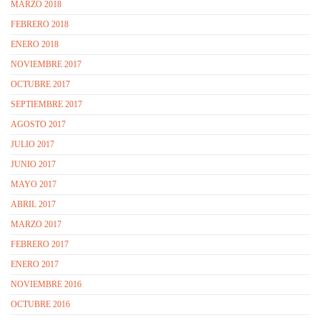
MARZO 2018
FEBRERO 2018
ENERO 2018
NOVIEMBRE 2017
OCTUBRE 2017
SEPTIEMBRE 2017
AGOSTO 2017
JULIO 2017
JUNIO 2017
MAYO 2017
ABRIL 2017
MARZO 2017
FEBRERO 2017
ENERO 2017
NOVIEMBRE 2016
OCTUBRE 2016