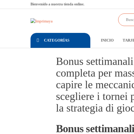
Saltar
Bienvenido a nuestra tienda online.
al
contenido
Imprimaya
Lo
tenemos
todo!
CATEGORÍAS
INICIO
TARJ
Bonus settimanali
completa per mass
capire le meccani
scegliere i tornei 
la strategia di gio
Bonus settimanali