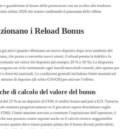
tare e guarderemo al futuro delle promozioni con un occhio alle tendenze
casino online 2026 che stanno cambiando il panorama delle offerte
nzionano i Reload Bonus
ri già attivi quando effettuano un nuovo deposito dopo aver usufruito del
us, che punta a convertire nuovi utenti, il reload premia la fedeltà e la
rcentuale sul valore del deposito (ad esempio 20 % o 30 %). La frequenza
opongono un ciclo settimanale ogni lunedì‑mercoledì‑venerdì, altri optano per
i o festività nazionali. Le condizioni generali includono limiti massimi sul
 minime di deposito (di solito €10‑€20) per attivare l’offerta.
he di calcolo del valore del bonus
oad del 25 % su un deposito di €100, il credito bonus sarà pari a €25. Tuttavia
uale aumenta progressivamente se il giocatore supera determinate soglie
 €500). I limiti massimi servono a contenere l’esposizione dell’operatore; è
 che non possono essere superati anche se il calcolo teorico suggerirebbe
iscono quanto deve essere puntato prima che il bonus diventi prelevabile;