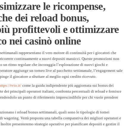
simizzare le ricompense,
che dei reload bonus,
più profittevoli e ottimizzare
co nei casinò online
ettimanali rappresentano il vero motore di continuità per i giocatori che
r ricorrere continuamente a nuovi depositi massicci. Queste promozioni non
o un ritmo regolare che incoraggia l’esplorazione di nuovi giochi e
peratore aggiunge un torneo live al pacchetto settimanale, l’engagement sale
pinge il giocatore a sfruttare al meglio ogni credito ricevuto.
https://tvio.it/
come la guida indipendente più aggiornata sui bonus dei
e dei principali operatori italiani, confronta percentuali di reload e fornisce
 rendendolo un punto di riferimento imprescindibile per chi vuole prendere
ionano i reload bonus settimanali, quali sono le tipologie di tornei
 di wagering. Verrà proposta una tabella comparativa dei migliori operatori e
Inoltre presenteremo strategie operative per pianificare depositi e gestire il