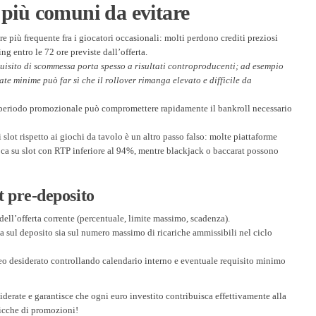
i più comuni da evitare
re più frequente fra i giocatori occasionali: molti perdono crediti preziosi
g entro le 72 ore previste dall’offerta.
quisito di scommessa porta spesso a risultati controproducenti; ad esempio
te minime può far sì che il rollover rimanga elevato e difficile da
 il periodo promozionale può compromettere rapidamente il bankroll necessario
 slot rispetto ai giochi da tavolo è un altro passo falso: molte piattaforme
oca su slot con RTP inferiore al 94%, mentre blackjack o baccarat possono
t pre‑deposito
dell’offerta corrente (percentuale, limite massimo, scadenza).
sia sul deposito sia sul numero massimo di ricariche ammissibili nel ciclo
rneo desiderato controllando calendario interno e eventuale requisito minimo
iderate e garantisce che ogni euro investito contribuisca effettivamente alla
ricche di promozioni!