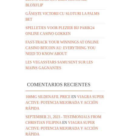
BLOXFLIP
GĂSEȘTE VICTORII CU SLOTURI LA PALMS
BET
SPELLETJES VOOR PLEZIER BIJ PARIK24
ONLINE CASINO GOKKEN
FAST-TRACK YOUR WINNINGS AT ONLINE
CASINO BITCOIN AU: EVERYTHING YOU
NEED TO KNOW ABOUT
LES VEGASSTARS SAMUSENT SUR LES
MAINS GAGNANTES
COMENTARIOS RECIENTES
100MG SILDENAFIL PRICE
EN
VIAGRA SUPER
ACTIVE: POTENCIA MEJORADA Y ACCIÓN
RÁPIDA
SEPTEMBER 21, 2023 - TESTIMONIALS FROM
CHRISTIAN FILIPINA
EN
VIAGRA SUPER
ACTIVE: POTENCIA MEJORADA Y ACCIÓN
RÁPIDA