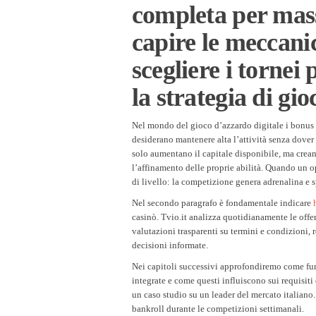
completa per mas
capire le meccani
scegliere i tornei 
la strategia di gio
Nel mondo del gioco d’azzardo digitale i bonus s
desiderano mantenere alta l’attività senza dove
solo aumentano il capitale disponibile, ma crean
l’affinamento delle proprie abilità. Quando un o
di livello: la competizione genera adrenalina e s
Nel secondo paragrafo è fondamentale indicare
casinò. Tvio.it analizza quotidianamente le offert
valutazioni trasparenti su termini e condizioni,
decisioni informate.
Nei capitoli successivi approfondiremo come funz
integrate e come questi influiscono sui requisiti
un caso studio su un leader del mercato italiano. 
bankroll durante le competizioni settimanali.