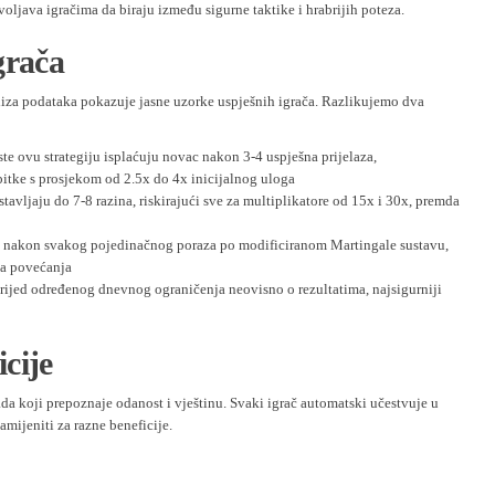
oljava igračima da biraju između sigurne taktike i hrabrijih poteza.
grača
aliza podataka pokazuje jasne uzorke uspješnih igrača. Razlikujemo dva
ste ovu strategiju isplaćuju novac nakon 3-4 uspješna prijelaza,
bitke s prosjekom od 2.5x do 4x inicijalnog uloga
stavljaju do 7-8 razina, riskirajući sve za multiplikatore od 15x i 30x, premda
 nakon svakog pojedinačnog poraza po modificiranom Martingale sustavu,
na povećanja
rijed određenog dnevnog ograničenja neovisno o rezultatima, najsigurniji
cije
da koji prepoznaje odanost i vještinu. Svaki igrač automatski učestvuje u
mijeniti za razne beneficije.