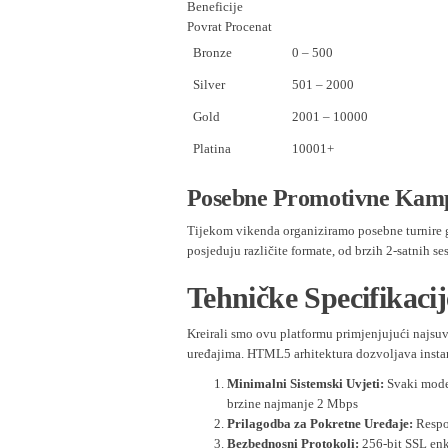
Beneficije
Povrat Procenat
Bronze
0 – 500
Silver
501 – 2000
Gold
2001 – 10000
Platina
10001+
Posebne Promotivne Kam
Tijekom vikenda organiziramo posebne turnire g
posjeduju različite formate, od brzih 2-satnih s
Tehničke Specifikacij
Kreirali smo ovu platformu primjenjujući najsu
uređajima. HTML5 arhitektura dozvoljava insta
Minimalni Sistemski Uvjeti:
Svaki moder
brzine najmanje 2 Mbps
Prilagodba za Pokretne Uređaje:
Respon
Bezbednosni Protokoli:
256-bit SSL enkr