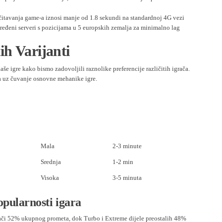
itavanja game-a iznosi manje od 1.8 sekundi na standardnoj 4G vezi
ređeni serveri s pozicijama u 5 europskih zemalja za minimalno lag
ih Varijanti
naše igre kako bismo zadovoljili raznolike preferencije različitih igrača.
ja uz čuvanje osnovne mehanike igre.
Mala
2-3 minute
Srednja
1-2 min
Visoka
3-5 minuta
opularnosti igara
vlači 52% ukupnog prometa, dok Turbo i Extreme dijele preostalih 48%