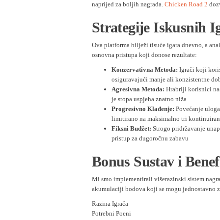
naprijed za boljih nagrada.
Chicken Road 2
dozv
Strategije Iskusnih I
Ova platforma bilježi tisuće igara dnevno, a an
osnovna pristupa koji donose rezultate:
Konzervativna Metoda:
Igrači koji kori
osiguravajući manje ali konzistentne do
Agresivna Metoda:
Hrabriji korisnici na
je stopa uspjeha znatno niža
Progresivno Klađenje:
Povećanje uloga
limitirano na maksimalno tri kontinuira
Fiksni Budžet:
Strogo pridržavanje unap
pristup za dugoročnu zabavu
Bonus Sustav i Benefi
Mi smo implementirali višerazinski sistem nagra
akumulaciji bodova koji se mogu jednostavno za
Razina Igrača
Potrebni Poeni