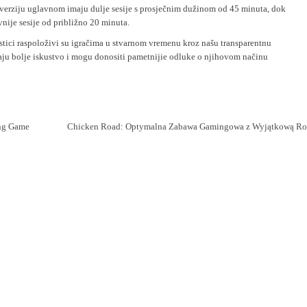
 verziju uglavnom imaju dulje sesije s prosječnim dužinom od 45 minuta, dok
vnije sesije od približno 20 minuta.
istici raspoloživi su igračima u stvarnom vremenu kroz našu transparentnu
aju bolje iskustvo i mogu donositi pametnijie odluke o njihovom načinu
ing Game
Chicken Road: Optymalna Zabawa Gamingowa z Wyjątkową R