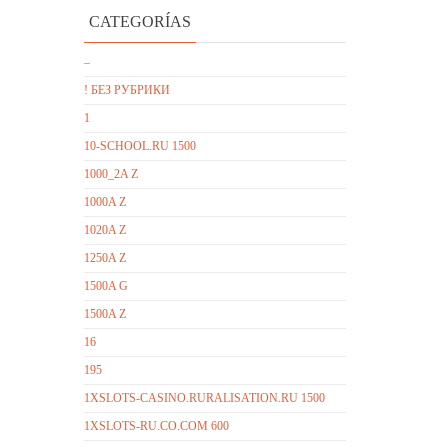
CATEGORÍAS
–
! БЕЗ РУБРИКИ
1
10-SCHOOL.RU 1500
1000_2A Z
1000A Z
1020A Z
1250A Z
1500A G
1500A Z
16
195
1XSLOTS-CASINO.RURALISATION.RU 1500
1XSLOTS-RU.CO.COM 600