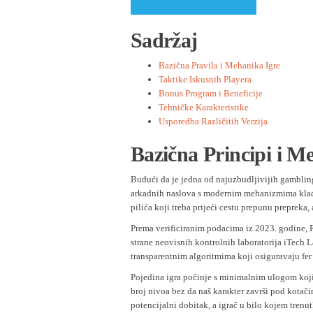
Sadržaj
Bazična Pravila i Mehanika Igre
Taktike Iskusnih Playera
Bonus Program i Beneficije
Tehničke Karakteristike
Usporedba Različitih Verzija
Bazična Principi i M
Budući da je jedna od najuzbudljivijih gambling
arkadnih naslova s modernim mehanizmima klađen
pilića koji treba prijeći cestu prepunu prepreka,
Prema verificiranim podacima iz 2023. godine, R
strane neovisnih kontrolnih laboratorija iTech La
transparentnim algoritmima koji osiguravaju fer 
Pojedina igra počinje s minimalnim ulogom koji k
broj nivoa bez da naš karakter završi pod kotač
potencijalni dobitak, a igrač u bilo kojem trenu