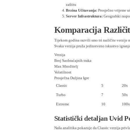
zaštitu
Brzina Učitavanja:
Prosječno vrijeme uč
Server Infrastruktura:
Geografski raspo
Komparacija Različit
Tijekom godina razvili smo tri različite verzije 
Svaka verzija pruža jedinstveno iskustvo igran
Verzija
Broj Saobraćajnih traka
Max Množitelj
Volatilnost
Prosječna Duljina Igre
Classic
5
20x
Turbo
7
50x
Extreme
10
100x
Statistički detaljan Uvid P
Naša analitika pokazuje da Classic verzija pri