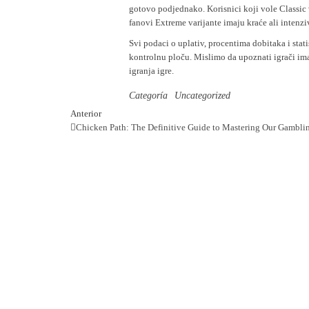
gotovo podjednako. Korisnici koji vole Classic
fanovi Extreme varijante imaju kraće ali intenzi
Svi podaci o uplativ, procentima dobitaka i stat
kontrolnu ploču. Mislimo da upoznati igrači im
igranja igre.
Categoría
Uncategorized
Navegación
Entrada
Anterior
anterior
Chicken Path: The Definitive Guide to Mastering Our Gambl
de
entradas