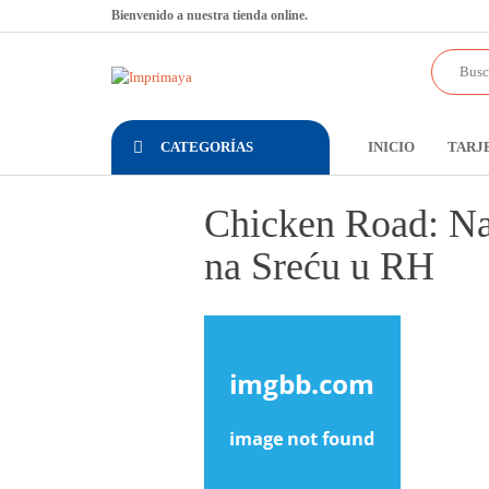
Saltar
Bienvenido a nuestra tienda online.
al
contenido
Imprimaya
Lo
tenemos
todo!
CATEGORÍAS
INICIO
TARJ
Chicken Road: Naj
na Sreću u RH