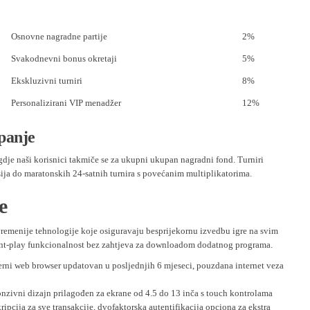
Osnovne nagradne partije
2%
Svakodnevni bonus okretaji
5%
Ekskluzivni turniri
8%
Personalizirani VIP menadžer
12%
panje
dje naši korisnici takmiče se za ukupni ukupan nagradni fond. Turniri
esija do maratonskih 24-satnih turnira s povećanim multiplikatorima.
e
vremenije tehnologije koje osiguravaju besprijekornu izvedbu igre na svim
nt-play funkcionalnost bez zahtjeva za downloadom dodatnog programa.
ni web browser updatovan u posljednjih 6 mjeseci, pouzdana internet veza
zivni dizajn prilagođen za ekrane od 4.5 do 13 inča s touch kontrolama
ipcija za sve transakcije, dvofaktorska autentifikacija opciona za ekstra