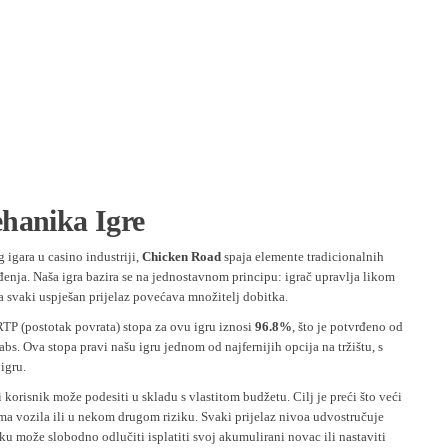
ehanika Igre
 igara u casino industriji,
Chicken Road
spaja elemente tradicionalnih
ja. Naša igra bazira se na jednostavnom principu: igrač upravlja likom
 a svaki uspješan prijelaz povećava množitelj dobitka.
TP (postotak povrata) stopa za ovu igru iznosi
96.8%
, što je potvrđeno od
bs. Ova stopa pravi našu igru jednom od najfernijih opcija na tržištu, s
igru.
orisnik može podesiti u skladu s vlastitom budžetu. Cilj je preći što veći
ima vozila ili u nekom drugom riziku. Svaki prijelaz nivoa udvostručuje
tku može slobodno odlučiti isplatiti svoj akumulirani novac ili nastaviti