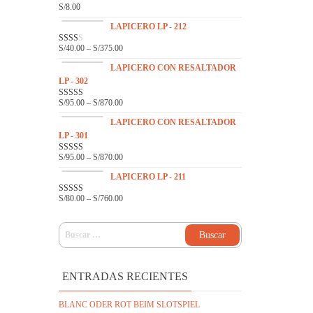
S/
8.00
VAL
ORA
DO
LAPICERO LP - 212
EN
2.31
S/
40.00
–
S/
375.00
VAL
DE 5
ORA
DO
LAPICERO CON RESALTADOR
EN
LP - 302
2.14
DE 5
S/
95.00
–
S/
870.00
VALOR
ADO
EN
3.33
LAPICERO CON RESALTADOR
DE 5
LP - 301
S/
95.00
–
S/
870.00
VALO
RADO
EN
LAPICERO LP - 211
3.00
DE 5
S/
80.00
–
S/
760.00
VALOR
ADO
EN
3.16
DE 5
BUSCAR:
ENTRADAS RECIENTES
BLANC ODER ROT BEIM SLOTSPIEL