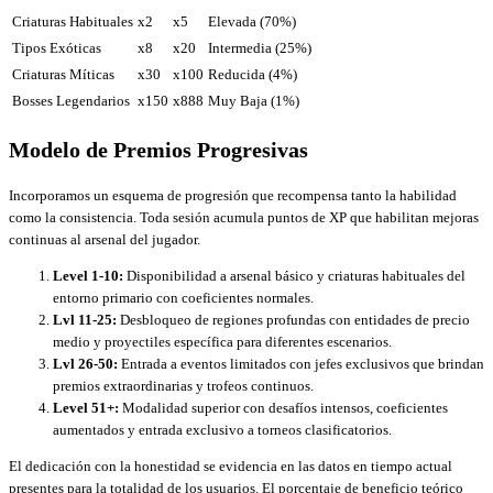
Criaturas Habituales
x2
x5
Elevada (70%)
Tipos Exóticas
x8
x20
Intermedia (25%)
Criaturas Míticas
x30
x100
Reducida (4%)
Bosses Legendarios
x150
x888
Muy Baja (1%)
Modelo de Premios Progresivas
Incorporamos un esquema de progresión que recompensa tanto la habilidad
como la consistencia. Toda sesión acumula puntos de XP que habilitan mejoras
continuas al arsenal del jugador.
Level 1-10:
Disponibilidad a arsenal básico y criaturas habituales del
entorno primario con coeficientes normales.
Lvl 11-25:
Desbloqueo de regiones profundas con entidades de precio
medio y proyectiles específica para diferentes escenarios.
Lvl 26-50:
Entrada a eventos limitados con jefes exclusivos que brindan
premios extraordinarias y trofeos continuos.
Level 51+:
Modalidad superior con desafíos intensos, coeficientes
aumentados y entrada exclusivo a torneos clasificatorios.
El dedicación con la honestidad se evidencia en las datos en tiempo actual
presentes para la totalidad de los usuarios. El porcentaje de beneficio teórico