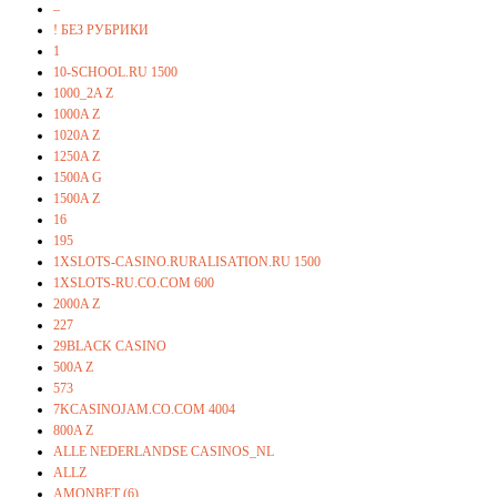
–
! БЕЗ РУБРИКИ
1
10-SCHOOL.RU 1500
1000_2A Z
1000A Z
1020A Z
1250A Z
1500A G
1500A Z
16
195
1XSLOTS-CASINO.RURALISATION.RU 1500
1XSLOTS-RU.CO.COM 600
2000A Z
227
29BLACK CASINO
500A Z
573
7KCASINOJAM.CO.COM 4004
800A Z
ALLE NEDERLANDSE CASINOS_NL
ALLZ
AMONBET (6)