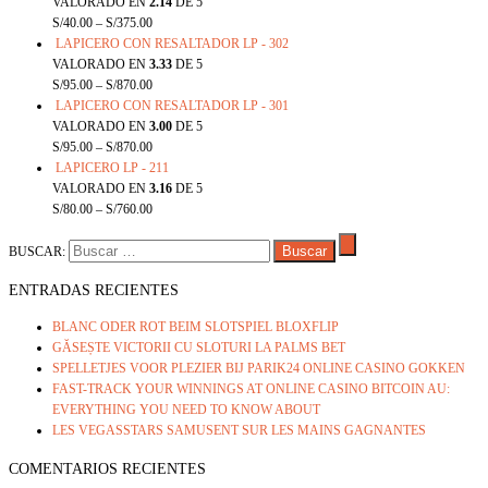
VALORADO EN
2.14
DE 5
S/
40.00
–
S/
375.00
LAPICERO CON RESALTADOR LP - 302
VALORADO EN
3.33
DE 5
S/
95.00
–
S/
870.00
LAPICERO CON RESALTADOR LP - 301
VALORADO EN
3.00
DE 5
S/
95.00
–
S/
870.00
LAPICERO LP - 211
VALORADO EN
3.16
DE 5
S/
80.00
–
S/
760.00
BUSCAR:
ENTRADAS RECIENTES
BLANC ODER ROT BEIM SLOTSPIEL BLOXFLIP
GĂSEȘTE VICTORII CU SLOTURI LA PALMS BET
SPELLETJES VOOR PLEZIER BIJ PARIK24 ONLINE CASINO GOKKEN
FAST-TRACK YOUR WINNINGS AT ONLINE CASINO BITCOIN AU:
EVERYTHING YOU NEED TO KNOW ABOUT
LES VEGASSTARS SAMUSENT SUR LES MAINS GAGNANTES
COMENTARIOS RECIENTES