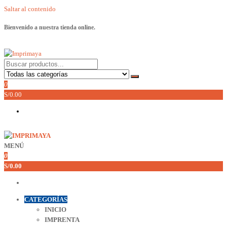
Saltar al contenido
Bienvenido a nuestra tienda online.
Imprimaya
Lo tenemos todo!
0
S/0.00
MENÚ
Imprimaya
Lo tenemos todo!
0
S/0.00
CATEGORÍAS
INICIO
IMPRENTA