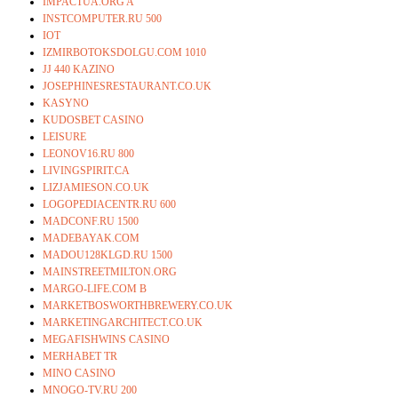
IMPACTUA.ORG A
INSTCOMPUTER.RU 500
IOT
IZMIRBOTOKSDOLGU.COM 1010
JJ 440 KAZINO
JOSEPHINESRESTAURANT.CO.UK
KASYNO
KUDOSBET CASINO
LEISURE
LEONOV16.RU 800
LIVINGSPIRIT.CA
LIZJAMIESON.CO.UK
LOGOPEDIACENTR.RU 600
MADCONF.RU 1500
MADEBAYAK.COM
MADOU128KLGD.RU 1500
MAINSTREETMILTON.ORG
MARGO-LIFE.COM B
MARKETBOSWORTHBREWERY.CO.UK
MARKETINGARCHITECT.CO.UK
MEGAFISHWINS CASINO
MERHABET TR
MINO CASINO
MNOGO-TV.RU 200