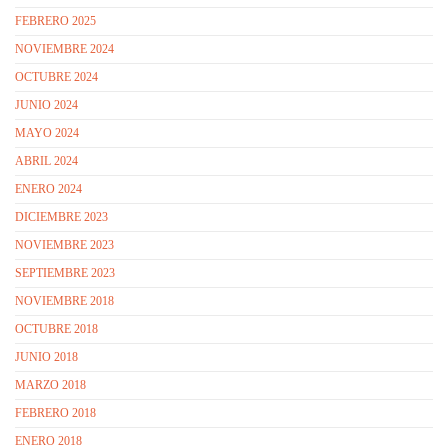
FEBRERO 2025
NOVIEMBRE 2024
OCTUBRE 2024
JUNIO 2024
MAYO 2024
ABRIL 2024
ENERO 2024
DICIEMBRE 2023
NOVIEMBRE 2023
SEPTIEMBRE 2023
NOVIEMBRE 2018
OCTUBRE 2018
JUNIO 2018
MARZO 2018
FEBRERO 2018
ENERO 2018