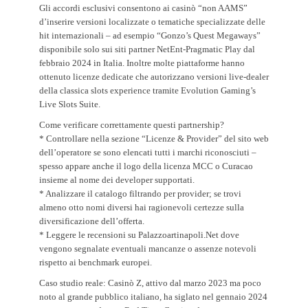
Gli accordi esclusivi consentono ai casinò “non AAMS”
d’inserire versioni localizzate o tematiche specializzate delle
hit internazionali – ad esempio “Gonzo’s Quest Megaways”
disponibile solo sui siti partner NetEnt‑Pragmatic Play dal
febbraio 2024 in Italia​. Inoltre molte piattaforme hanno
ottenuto licenze dedicate che autorizzano versioni live‑dealer
della classica slots experience tramite Evolution Gaming’s
Live Slots Suite.​
Come verificare correttamente questi partnership?
* Controllare nella sezione “Licenze & Provider” del sito web
dell’operatore se sono elencati tutti i marchi riconosciuti –
spesso appare anche il logo della licenza MCC o Curacao
insieme al nome dei developer supportati.
* Analizzare il catalogo filtrando per provider; se trovi
almeno otto nomi diversi hai ragionevoli certezze sulla
diversificazione dell’offerta.
* Leggere le recensioni su Palazzoartinapoli.Net dove
vengono segnalate eventuali mancanze o assenze notevoli
rispetto ai benchmark europei.​
Caso studio reale: Casinò Z, attivo dal marzo 2023 ma poco
noto al grande pubblico italiano, ha siglato nel gennaio 2024