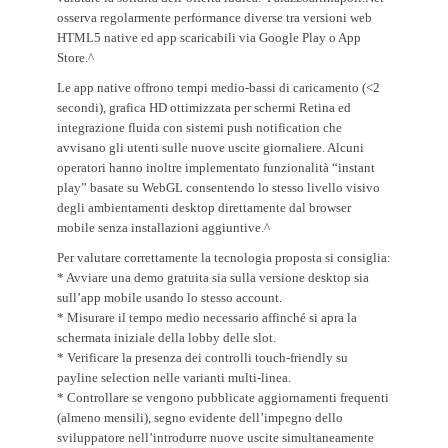
osserva regolarmente performance diverse tra versioni web
HTML5 native ed app scaricabili via Google Play o App
Store.^
Le app native offrono tempi medio‑bassi di caricamento (<​2
secondi), grafica HD ottimizzata per schermi Retina ed
integrazione fluida con sistemi push notification che
avvisano gli utenti sulle nuove uscite giornaliere.​ Alcuni
operatori hanno inoltre implementato funzionalità “instant
play” basate su WebGL consentendo lo stesso livello visivo
degli ambientamenti desktop direttamente dal browser
mobile senza installazioni aggiuntive.^
Per valutare correttamente la tecnologia proposta si consiglia:
* Avviare una demo gratuita sia sulla versione desktop sia
sull’app mobile usando lo stesso account.
* Misurare il tempo medio necessario affinché si apra la
schermata iniziale della lobby delle slot.
* Verificare la presenza dei controlli touch‑friendly su
payline selection nelle varianti multi‑linea.
* Controllare se vengono pubblicate aggiornamenti frequenti
(almeno mensili), segno evidente dell’impegno dello
sviluppatore nell’introdurre nuove uscite simultaneamente