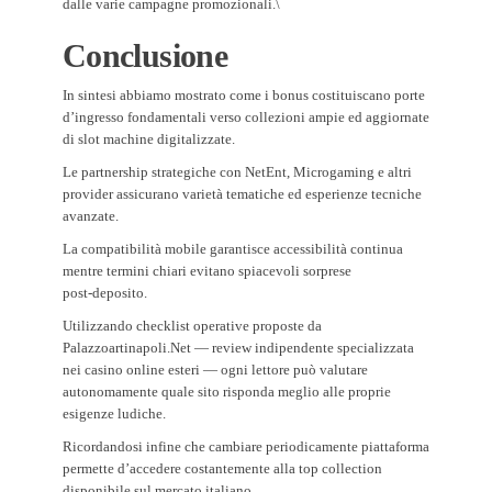
dalle varie campagne promozionali.\
Conclusione
In sintesi abbiamo mostrato come i bonus costituiscano porte
d’ingresso fondamentali verso collezioni ampie ed aggiornate
di slot machine digitalizzate.
Le partnership strategiche con NetEnt, Microgaming e altri
provider assicurano varietà tematiche ed esperienze tecniche
avanzate.
La compatibilità mobile garantisce accessibilità continua
mentre termini chiari evitano spiacevoli sorprese
post‑deposito.
Utilizzando checklist operative proposte da
Palazzoartinapoli.Net — review indipendente specializzata
nei casino online esteri — ogni lettore può valutare
autonomamente quale sito risponda meglio alle proprie
esigenze ludiche.
Ricordandosi infine che cambiare periodicamente piattaforma
permette d’accedere costantemente alla top collection
disponibile sul mercato italiano.