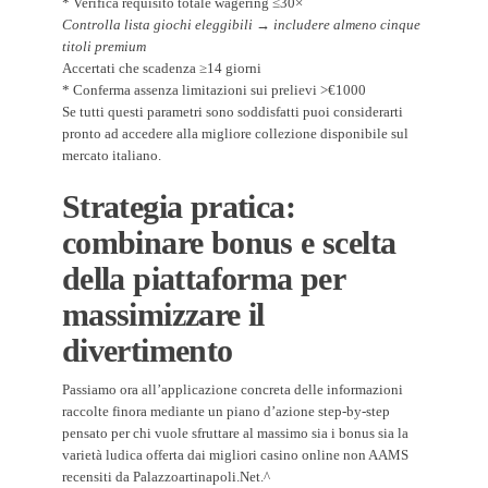
* Verifica requisito totale wagering ≤30×
Controlla lista giochi eleggibili → includere almeno cinque
titoli premium
Accertati che scadenza ≥14 giorni
* Conferma assenza limitazioni sui prelievi >€1000
Se tutti questi parametri sono soddisfatti puoi considerarti
pronto ad accedere alla migliore collezione disponibile sul
mercato italiano.
Strategia pratica:
combinare bonus e scelta
della piattaforma per
massimizzare il
divertimento
Passiamo ora all’applicazione concreta delle informazioni
raccolte finora mediante un piano d’azione step‑by‑step
pensato per chi vuole sfruttare al massimo sia i bonus sia la
varietà ludica offerta dai migliori casino online non AAMS
recensiti da Palazzoartinapoli.Net.^