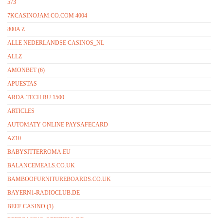
573
7KCASINOJAM.CO.COM 4004
800A Z
ALLE NEDERLANDSE CASINOS_NL
ALLZ
AMONBET (6)
APUESTAS
ARDA-TECH.RU 1500
ARTICLES
AUTOMATY ONLINE PAYSAFECARD
AZ10
BABYSITTERROMA.EU
BALANCEMEALS.CO.UK
BAMBOOFURNITUREBOARDS.CO.UK
BAYERN1-RADIOCLUB.DE
BEEF CASINO (1)