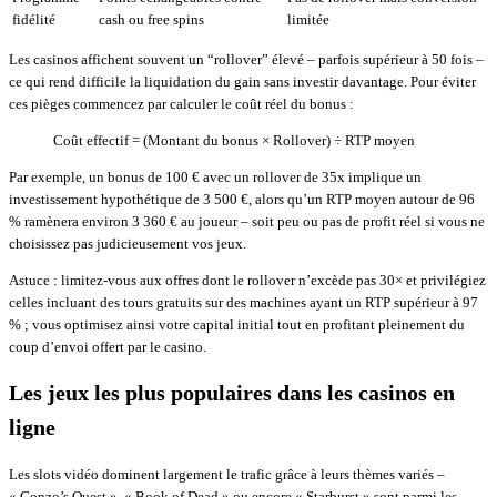
fidélité
cash ou free spins
limitée
Les casinos affichent souvent un “rollover” élevé – parfois supérieur à 50 fois –
ce qui rend difficile la liquidation du gain sans investir davantage. Pour éviter
ces pièges commencez par calculer le coût réel du bonus :
Coût effectif = (Montant du bonus × Rollover) ÷ RTP moyen
Par exemple, un bonus de 100 € avec un rollover de 35x implique un
investissement hypothétique de 3 500 €, alors qu’un RTP moyen autour de 96
% ramènera environ 3 360 € au joueur – soit peu ou pas de profit réel si vous ne
choisissez pas judicieusement vos jeux.
Astuce : limitez-vous aux offres dont le rollover n’excède pas 30× et privilégiez
celles incluant des tours gratuits sur des machines ayant un RTP supérieur à 97
% ; vous optimisez ainsi votre capital initial tout en profitant pleinement du
coup d’envoi offert par le casino.
Les jeux les plus populaires dans les casinos en
ligne
Les slots vidéo dominent largement le trafic grâce à leurs thèmes variés –
« Gonzo’s Quest », « Book of Dead » ou encore « Starburst » sont parmi les