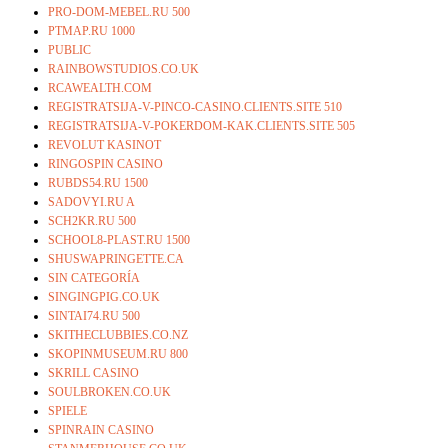
PRO-DOM-MEBEL.RU 500
PTMAP.RU 1000
PUBLIC
RAINBOWSTUDIOS.CO.UK
RCAWEALTH.COM
REGISTRATSIJA-V-PINCO-CASINO.CLIENTS.SITE 510
REGISTRATSIJA-V-POKERDOM-KAK.CLIENTS.SITE 505
REVOLUT KASINOT
RINGOSPIN CASINO
RUBDS54.RU 1500
SADOVYI.RU A
SCH2KR.RU 500
SCHOOL8-PLAST.RU 1500
SHUSWAPRINGETTE.CA
SIN CATEGORÍA
SINGINGPIG.CO.UK
SINTAI74.RU 500
SKITHECLUBBIES.CO.NZ
SKOPINMUSEUM.RU 800
SKRILL CASINO
SOULBROKEN.CO.UK
SPIELE
SPINRAIN CASINO