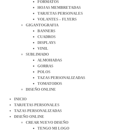
FORMATOS
HOJAS MEMBRETADAS
TARJETAS PERSONALES
VOLANTES – FLYERS
GIGANTOGRAFIA
BANNERS
CUADROS
DISPLAYS
VINIL
SUBLIMADO
ALMOHADAS
GORRAS
POLOS
TAZAS PERSONALIZADAS
TOMATODOS
DISEÑO ONLINE
INICIO
TARJETAS PERSONALES
TAZAS PERSONALIZADAS
DISEÑO ONLINE
CREAR NUEVO DISEÑO
TENGO MI LOGO