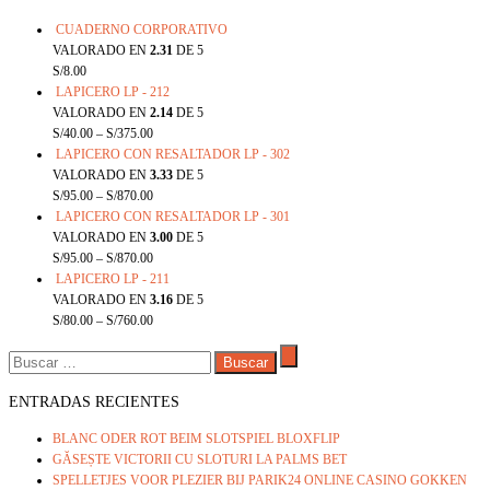
CUADERNO CORPORATIVO
VALORADO EN
2.31
DE 5
S/
8.00
LAPICERO LP - 212
VALORADO EN
2.14
DE 5
S/
40.00
–
S/
375.00
LAPICERO CON RESALTADOR LP - 302
VALORADO EN
3.33
DE 5
S/
95.00
–
S/
870.00
LAPICERO CON RESALTADOR LP - 301
VALORADO EN
3.00
DE 5
S/
95.00
–
S/
870.00
LAPICERO LP - 211
VALORADO EN
3.16
DE 5
S/
80.00
–
S/
760.00
BUSCAR:
ENTRADAS RECIENTES
BLANC ODER ROT BEIM SLOTSPIEL BLOXFLIP
GĂSEȘTE VICTORII CU SLOTURI LA PALMS BET
SPELLETJES VOOR PLEZIER BIJ PARIK24 ONLINE CASINO GOKKEN