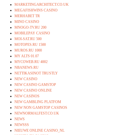
MARKETINGARCHITECT.CO.UK
MEGAFISHWINS CASINO
MERHABET TR
MINO CASINO
MNOGO-TV.RU 200
MOBILEPAY CASINO
MOI-SAT.RU 500
MOTOPES.RU 1500
MUROS.RU 1000
MY ALTS 01.07
MYCOWEB.RU 4002
NBANEWS.RU
NETTIKASINOT TRUSTLY
NEW CASINO
NEW CASINO GAMSTOP
NEW CASINO ONLINE
NEW CASINOS
NEW GAMBLING PLATFOM
NEW NON GAMSTOP CASINOS
NEWNORMALFEST.CO.UK
NEWS
NEWSSS
NIEUWE ONLINE CASINO_NL