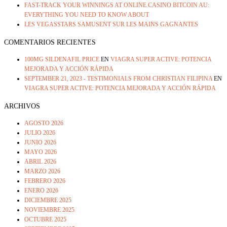
FAST-TRACK YOUR WINNINGS AT ONLINE CASINO BITCOIN AU:
EVERYTHING YOU NEED TO KNOW ABOUT
LES VEGASSTARS SAMUSENT SUR LES MAINS GAGNANTES
COMENTARIOS RECIENTES
100MG SILDENAFIL PRICE
EN
VIAGRA SUPER ACTIVE: POTENCIA
MEJORADA Y ACCIÓN RÁPIDA
SEPTEMBER 21, 2023 - TESTIMONIALS FROM CHRISTIAN FILIPINA
EN
VIAGRA SUPER ACTIVE: POTENCIA MEJORADA Y ACCIÓN RÁPIDA
ARCHIVOS
AGOSTO 2026
JULIO 2026
JUNIO 2026
MAYO 2026
ABRIL 2026
MARZO 2026
FEBRERO 2026
ENERO 2026
DICIEMBRE 2025
NOVIEMBRE 2025
OCTUBRE 2025