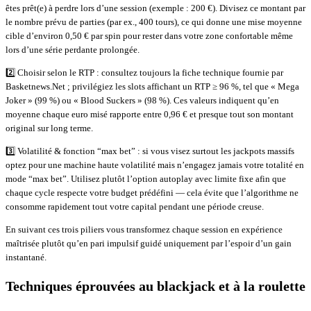
êtes prêt(e) à perdre lors d’une session (exemple : 200 €). Divisez ce montant par
le nombre prévu de parties (par ex., 400 tours), ce qui donne une mise moyenne
cible d’environ 0,50 € par spin pour rester dans votre zone confortable même
lors d’une série perdante prolongée.
2️⃣ Choisir selon le RTP : consultez toujours la fiche technique fournie par
Basketnews.Net ; privilégiez les slots affichant un RTP ≥ 96 %, tel que « Mega
Joker » (99 %) ou « Blood Suckers » (98 %). Ces valeurs indiquent qu’en
moyenne chaque euro misé rapporte entre 0,96 € et presque tout son montant
original sur long terme.
3️⃣ Volatilité & fonction “max bet” : si vous visez surtout les jackpots massifs
optez pour une machine haute volatilité mais n’engagez jamais votre totalité en
mode “max bet”. Utilisez plutôt l’option autoplay avec limite fixe afin que
chaque cycle respecte votre budget prédéfini — cela évite que l’algorithme ne
consomme rapidement tout votre capital pendant une période creuse.
En suivant ces trois piliers vous transformez chaque session en expérience
maîtrisée plutôt qu’en pari impulsif guidé uniquement par l’espoir d’un gain
instantané.
Techniques éprouvées au blackjack et à la roulette