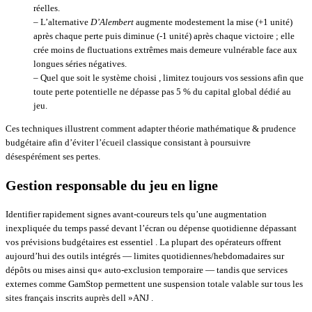
réelles.
– L’alternative
D’Alembert
augmente modestement la mise (+1 unité)
après chaque perte puis diminue (-1 unité) après chaque victoire ; elle
crée moins de fluctuations extrêmes mais demeure vulnérable face aux
longues séries négatives.
– Quel que soit le système choisi , limitez toujours vos sessions afin que
toute perte potentielle ne dépasse pas 5 % du capital global dédié au
jeu.
Ces techniques illustrent comment adapter théorie mathématique & prudence
budgétaire afin d’éviter l’écueil classique consistant à poursuivre
désespérément ses pertes.
Gestion responsable du jeu en ligne
Identifier rapidement signes avant-coureurs tels qu’une augmentation
inexpliquée du temps passé devant l’écran ou dépense quotidienne dépassant
vos prévisions budgétaires est essentiel . La plupart des opérateurs offrent
aujourd’hui des outils intégrés — limites quotidiennes/hebdomadaires sur
dépôts ou mises ainsi qu« auto‑exclusion temporaire — tandis que services
externes comme GamStop permettent une suspension totale valable sur tous les
sites français inscrits auprès dell »ANJ .