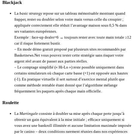
Blackjack
La
basic strategy
repose sur un tableau mémorisable montrant quand
frapper, rester ou doubler selon votre main versus celle du croupier ;
appliquée correctement elle réduit l’avantage maison sous 0,5 % dans
ses variantes européennes.
Exemple : face-up dealer=6 → toujours rester avec toute main totale ≥12
car il risque fortement bustir.
– En mode démo gratuit proposé par plusieurs sites recommandés par
Basketnews.Net vous pouvez tester cette stratégie sans risquer votre
argent réel avant de passer aux parties réelles.
– Le comptage simplifié (« Hi‑Lo ») reste possible uniquement dans
certains simulateurs où chaque carte basse (+1) est opposée aux hautes
(-1). En pratique virtuelle il sert surtout d’exercice mental plutôt que
comme méthode rentable étant donné que l’algorithme mélange
fréquemment les paquets après chaque main officielle.
Roulette
La
Martingale
consiste à doubler sa mise après chaque perte jusqu’à
obtenir un gain équivalent à la mise initiale ; efficace uniquement si
vous avez une bankroll illimitée et aucune limitation maximale imposée
par le casino – deux conditions rarement réunies dans nos expériences