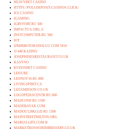
HEAVYBET CASINO
HTTPS://POLI-DEPOSIT-CASINOS.CLICK/
ICE CASINO
IGAMING
IGRYFORT.RU 500
IMPACTUA.ORG A
INSTCOMPUTER.RU 500
IOT
IZMIRBOTOKSDOLGU.COM 1010
JJ 440 KAZINO
JOSEPHINESRESTAURANT.CO.UK
KASYNO
KUDOSBET CASINO
LEISURE
LEONOV16.RU 800
LIVINGSPIRIT.CA
LIZJAMIESON.CO.UK
LOGOPEDIACENTR.RU 600
MADCONF.RU 1500
MADEBAYAK.COM
MADOU128KLGD.RU 1500
MAINSTREETMILTON.ORG
MARGO-LIFE.COM B
MARKETBOSWORTHBREWERY.CO.UK