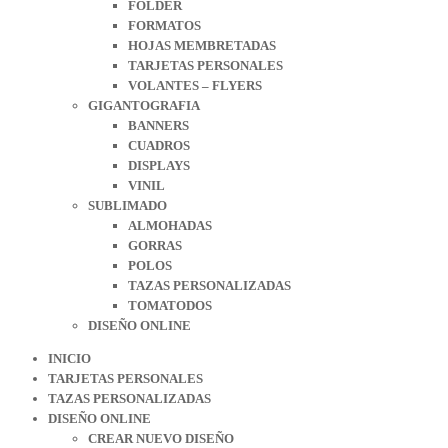
FOLDER
FORMATOS
HOJAS MEMBRETADAS
TARJETAS PERSONALES
VOLANTES – FLYERS
GIGANTOGRAFIA
BANNERS
CUADROS
DISPLAYS
VINIL
SUBLIMADO
ALMOHADAS
GORRAS
POLOS
TAZAS PERSONALIZADAS
TOMATODOS
DISEÑO ONLINE
INICIO
TARJETAS PERSONALES
TAZAS PERSONALIZADAS
DISEÑO ONLINE
CREAR NUEVO DISEÑO