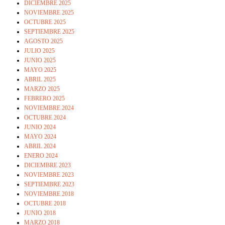
DICIEMBRE 2025
NOVIEMBRE 2025
OCTUBRE 2025
SEPTIEMBRE 2025
AGOSTO 2025
JULIO 2025
JUNIO 2025
MAYO 2025
ABRIL 2025
MARZO 2025
FEBRERO 2025
NOVIEMBRE 2024
OCTUBRE 2024
JUNIO 2024
MAYO 2024
ABRIL 2024
ENERO 2024
DICIEMBRE 2023
NOVIEMBRE 2023
SEPTIEMBRE 2023
NOVIEMBRE 2018
OCTUBRE 2018
JUNIO 2018
MARZO 2018