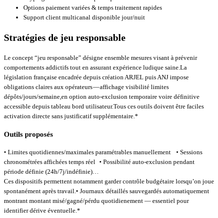
Options paiement variées & temps traitement rapides
Support client multicanal disponible jour/nuit
Stratégies de jeu responsable
Le concept “jeu responsable” désigne ensemble mesures visant à prévenir
comportements addictifs tout en assurant expérience ludique saine.La
législation française encadrée depuis création ARJEL puis ANJ impose
obligations claires aux opérateurs — affichage visibilité limites
dépôts/jours/semaine,en option auto-exclusion temporaire voire définitive
accessible depuis tableau bord utilisateur.Tous ces outils doivent être faciles
activation directe sans justificatif supplémentaire.*
Outils proposés
• Limites quotidiennes/maximales paramétrables manuellement • Sessions
chronométrées affichées temps réel • Possibilité auto-exclusion pendant
période définie (24h/7j/indéfinie)…
Ces dispositifs permettent notamment garder contrôle budgétaire lorsqu’on joue
spontanément après travail.• Journaux détaillés sauvegardés automatiquement
montrant montant misé/gagné/pérdu quotidienement — essentiel pour
identifier dérive éventuelle.*