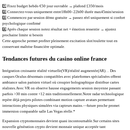
1️⃣ Fixez budget hebdo €50·jour ouvrable → plafond £350/mois
2️⃣ Connectez-vous uniquement entre18h00–22h00·durée max45min/session
3️⃣ Commencez par session démo gratuite → passez réel uniquement si confort
psychologique confirmé
4️⃣ Après chaque session notez résultat net + émotion ressentie → ajustez
prochaine limite si besoin
Cette approche permet profiter pleinement excitation slot/roulette tout en
conservant maîtrise financière optimale.
Tendances futures du casino online france
Intégration croissante réalité virtuelle(VR)/réalité augmentée(AR)… Des
casques Oculus désormais compatibles avec plateformes spécialisées offrent
ambiance salon parisien virtuel où croupier holographique distribue cartes
réalistes.Avec VR on observe hausse engagements session moyenne passant
parfois >30 min contre <12 min traditionnellement.Notre radar technologique
repère déjà projets pilotes combinant motion capture avatars permettant
interactions physiques simulées via capteurs mains.—future proche promet
immersion comparable salle Las Vegas réelle.*
Expansion cryptomonnaies devient quasi incontournable.Sur certains sites
nouvelle génération crypto devient monnaie unique acceptée tant