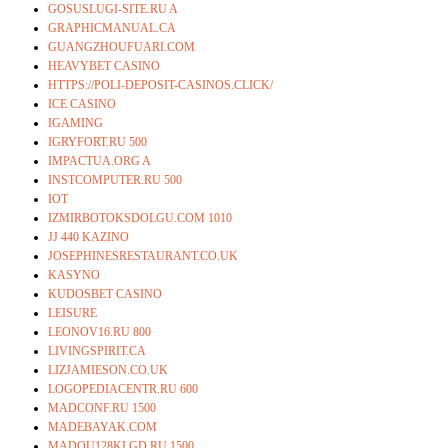
GOSUSLUGI-SITE.RU A
GRAPHICMANUAL.CA
GUANGZHOUFUARI.COM
HEAVYBET CASINO
HTTPS://POLI-DEPOSIT-CASINOS.CLICK/
ICE CASINO
IGAMING
IGRYFORT.RU 500
IMPACTUA.ORG A
INSTCOMPUTER.RU 500
IOT
IZMIRBOTOKSDOLGU.COM 1010
JJ 440 KAZINO
JOSEPHINESRESTAURANT.CO.UK
KASYNO
KUDOSBET CASINO
LEISURE
LEONOV16.RU 800
LIVINGSPIRIT.CA
LIZJAMIESON.CO.UK
LOGOPEDIACENTR.RU 600
MADCONF.RU 1500
MADEBAYAK.COM
MADOU128KLGD.RU 1500