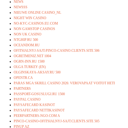
NEWS
NEWSSS
NIEUWE ONLINE CASINO_NL
NIGHT WIN CASINO
NO-KYC-CASINOS.EU.COM
NON GAMSTOP CASINOS
NON UK CASINO
NTGHIP.RU 500
OCEANDOM.RU
OFITSIALNYJ-SAJT-PINCO-CASINO.CLIENTS.SITE 506
OGRETMENIZ.NET 1004
OGRN-INN.RU 1500
OLGA TURKEY (EN)
OLGINSKAYA-AKSAY.RU 500
OPENTR.CA
PARAS MGA SKRILL CASINO 2026: VEROVAPAAT VOITOT HETI
PARTNERS
PASSPORT-GOSUSLUGI.RU 1500
PAYPAL CASINO
PAYSAFECARD KASINOT
PAYSAFECARD NETTIKASINOT
PEERPARTNERS-NGO.COM A
PINCO-CASINO-OFITSIALNYJ-SAJT.CLIENTS.SITE 505
PINUP AZ