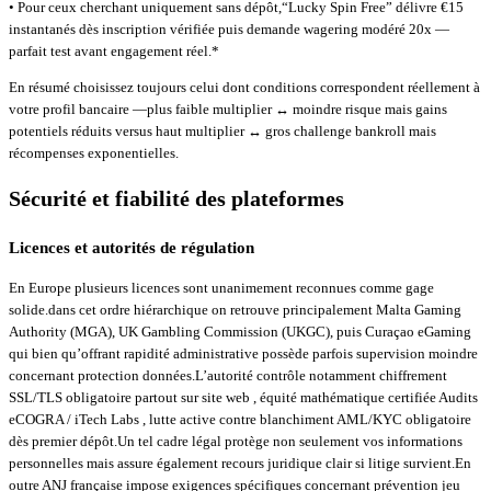
• Pour ceux cherchant uniquement sans dépôt,“Lucky Spin Free” délivre €15
instantanés dès inscription vérifiée puis demande wagering modéré ‎20x‎ —
parfait test avant engagement réel.*
En résumé choisissez toujours celui dont conditions correspondent réellement à
votre profil bancaire —plus faible multiplier ↔️ moindre risque mais gains
potentiels réduits versus haut multiplier ↔️ gros challenge bankroll mais
récompenses exponentielles.
Sécurité et fiabilité des plateformes
Licences et autorités de régulation
En Europe plusieurs licences sont unanimement reconnues comme gage
solide.dans cet ordre hiérarchique on retrouve principalement Malta Gaming
Authority (MGA), UK Gambling Commission (UKGC), puis Curaçao eGaming
qui bien qu’offrant rapidité administrative possède parfois supervision moindre
concernant protection données.L’autorité contrôle notamment chiffrement
SSL/TLS obligatoire partout sur site web , équité mathématique certifiée Audits
eCOGRA / iTech Labs , lutte active contre blanchiment AML/KYC obligatoire
dès premier dépôt.Un tel cadre légal protège non seulement vos informations
personnelles mais assure également recours juridique clair si litige survient.En
outre ANJ française impose exigences spécifiques concernant prévention jeu