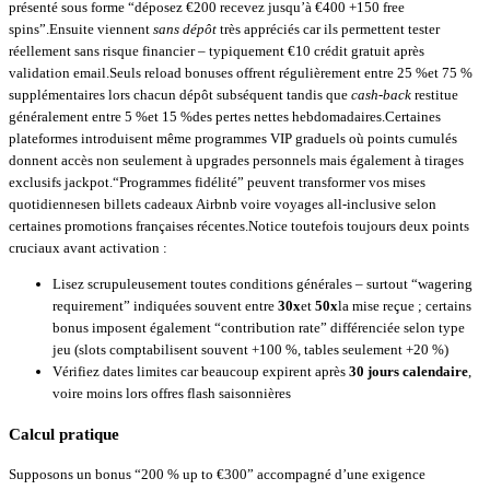
présenté sous forme “déposez €200 recevez jusqu’à €400 +150 free
spins”.Ensuite viennent
sans dépôt
très appréciés car ils permettent tester
réellement sans risque financier – typiquement €10 crédit gratuit après
validation email.Seuls reload bonuses offrent régulièrement entre 25 %et 75 %
supplémentaires lors chacun dépôt subséquent tandis que
cash‑back
restitue
généralement entre 5 %et 15 %des pertes nettes hebdomadaires.Certaines
plateformes introduisent même programmes VIP graduels où points cumulés
donnent accès non seulement à upgrades personnels mais également à tirages
exclusifs jackpot.“Programmes fidélité” peuvent transformer vos mises
quotidiennes​en billets cadeaux Airbnb voire voyages all-inclusive selon
certaines promotions françaises récentes.Notice toutefois toujours deux points
cruciaux avant activation :
Lisez scrupuleusement toutes conditions générales – surtout “wagering
requirement” indiquées souvent entre
30x
et
50x
la mise reçue ; certains
bonus imposent également “contribution rate” différenciée selon type
jeu (slots comptabilisent souvent +100 %, tables seulement +20 %)
Vérifiez dates limites car beaucoup expirent après
30 jours calendaire
,
voire moins lors offres flash saisonnières
Calcul pratique
Supposons un bonus “200 % up to €300” accompagné d’une exigence