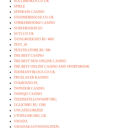
SOULBROKEN.CO.UK
SPIELE
SPINRAIN CASINO
STANMERHOUSE.CO.UK
STRIKERROOMZ CASINO
SURFERSSKIN.EU
SUT2.CO.UK
TATAGROEKSPO.RU 4001
TEST_10
TEXSTILSTORE.RU 500
THE BEST CASINO
THE BEST NEW ONLINE CASINO
THE BEST ONLINE CASINO AND SPORTSBOOK
TOOMANYBLOGS.CO.UK
TRUELAYER KASINO
TVKROSNO.PL
TWINDOR CASINO
TWINQO CASINO
TZEDEKFELLOWSHIP.ORG
UGLICHRU.RU 1500
UNCATEGORIZED
UTOPIA500.ORG.UK
VAVADA
VAVADAKASYNOONLINEPL