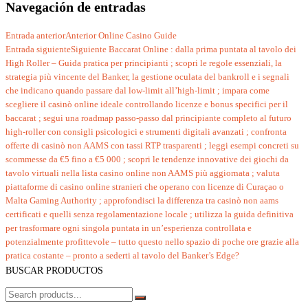
Navegación de entradas
Entrada anterior
Anterior
Online Casino Guide
Entrada siguiente
Siguiente
Baccarat Online : dalla prima puntata al tavolo dei
High Roller – Guida pratica per principianti ; scopri le regole essenziali, la
strategia più vincente del Banker, la gestione oculata del bankroll e i segnali
che indicano quando passare dal low‑limit all’high‑limit ; impara come
scegliere il casinò online ideale controllando licenze e bonus specifici per il
baccarat ; segui una roadmap passo‑passo dal principiante completo al futuro
high‑roller con consigli psicologici e strumenti digitali avanzati ; confronta
offerte di casinò non AAMS con tassi RTP trasparenti ; leggi esempi concreti su
scommesse da €5 fino a €5 000 ; scopri le tendenze innovative dei giochi da
tavolo virtuali nella lista casino online non AAMS più aggiornata ; valuta
piattaforme di casino online stranieri che operano con licenze di Curaçao o
Malta Gaming Authority ; approfondisci la differenza tra casinò non aams
certificati e quelli senza regolamentazione locale ; utilizza la guida definitiva
per trasformare ogni singola puntata in un’esperienza controllata e
potenzialmente profittevole – tutto questo nello spazio di poche ore grazie alla
pratica costante – pronto a sederti al tavolo del Banker’s Edge?
BUSCAR PRODUCTOS