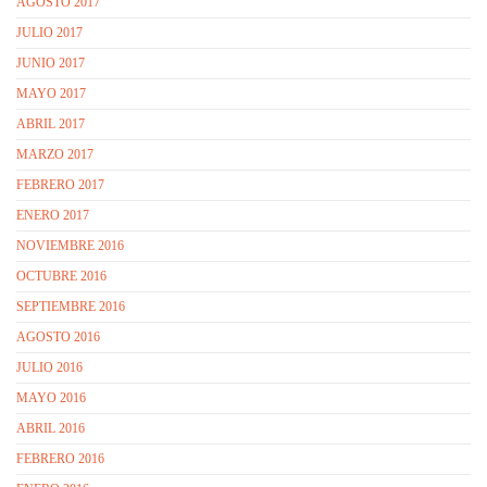
AGOSTO 2017
JULIO 2017
JUNIO 2017
MAYO 2017
ABRIL 2017
MARZO 2017
FEBRERO 2017
ENERO 2017
NOVIEMBRE 2016
OCTUBRE 2016
SEPTIEMBRE 2016
AGOSTO 2016
JULIO 2016
MAYO 2016
ABRIL 2016
FEBRERO 2016