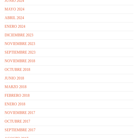
JUNIO 2024
MAYO 2024
ABRIL 2024
ENERO 2024
DICIEMBRE 2023
NOVIEMBRE 2023
SEPTIEMBRE 2023
NOVIEMBRE 2018
OCTUBRE 2018
JUNIO 2018
MARZO 2018
FEBRERO 2018
ENERO 2018
NOVIEMBRE 2017
OCTUBRE 2017
SEPTIEMBRE 2017