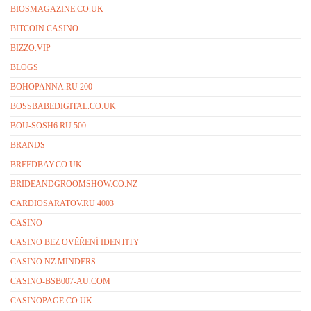
BIOSMAGAZINE.CO.UK
BITCOIN CASINO
BIZZO.VIP
BLOGS
BOHOPANNA.RU 200
BOSSBABEDIGITAL.CO.UK
BOU-SOSH6.RU 500
BRANDS
BREEDBAY.CO.UK
BRIDEANDGROOMSHOW.CO.NZ
CARDIOSARATOV.RU 4003
CASINO
CASINO BEZ OVĚŘENÍ IDENTITY
CASINO NZ MINDERS
CASINO-BSB007-AU.COM
CASINOPAGE.CO.UK