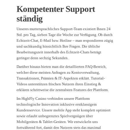
Kompetenter Support
ständig
Unseres muttersprachliches Support-Team existiert Ihnen 24
Std. pro Tag, sieben Tage die Woche zur Verfügung. Ob durch
Echtzeit-Chat, E-Mail bzw. Hotline – man respondieren zügig
und sachkundig hinsichtlich Ihre Fragen. Die übliche
Bearbeitungszeit innerhalb des Echtzeit-Chats beträgt
geringer denn sechzig Sekunden.
Darüber hinaus bieten man die detaillierten FAQ-Bereich,
welcher diese meisten Anfragen zu Kontoverwaltung,
Transaktionen, Prämien & IT- Aspekten erklärt. Tutorial-
Videos unterstützen frischen Nutzern ihren Einstieg &
erklären schrittweise die zentralsten Features der Plattform.
Im HighFly Casino verbinden unsere Plattform
technologische Innovation inklusive erstklassigem
Kundenservice. Unsere mobile App steht komplett optimiert
sowie erlaubt unbegrenztes Spielvergnügen über
Mobilgeräten & Tablet-Geräten. Wir entwickeln uns
fortwährend fort, damit den Nutzern stets das maximal