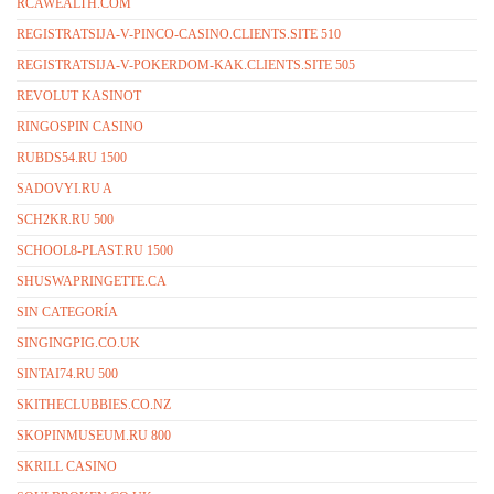
RCAWEALTH.COM
REGISTRATSIJA-V-PINCO-CASINO.CLIENTS.SITE 510
REGISTRATSIJA-V-POKERDOM-KAK.CLIENTS.SITE 505
REVOLUT KASINOT
RINGOSPIN CASINO
RUBDS54.RU 1500
SADOVYI.RU A
SCH2KR.RU 500
SCHOOL8-PLAST.RU 1500
SHUSWAPRINGETTE.CA
SIN CATEGORÍA
SINGINGPIG.CO.UK
SINTAI74.RU 500
SKITHECLUBBIES.CO.NZ
SKOPINMUSEUM.RU 800
SKRILL CASINO