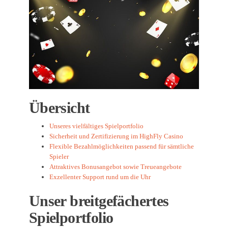
Übersicht
Unseres vielfältiges Spielportfolio
Sicherheit und Zertifizierung im HighFly Casino
Flexible Bezahlmöglichkeiten passend für sämtliche
Spieler
Attraktives Bonusangebot sowie Treueangebote
Exzellenter Support rund um die Uhr
Unser breitgefächertes
Spielportfolio