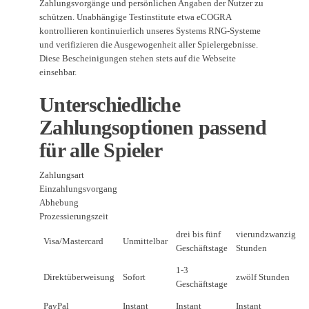
Zahlungsvorgänge und persönlichen Angaben der Nutzer zu
schützen. Unabhängige Testinstitute etwa eCOGRA
kontrollieren kontinuierlich unseres Systems RNG-Systeme
und verifizieren die Ausgewogenheit aller Spielergebnisse.
Diese Bescheinigungen stehen stets auf die Webseite
einsehbar.
Unterschiedliche
Zahlungsoptionen passend
für alle Spieler
Zahlungsart
Einzahlungsvorgang
Abhebung
Prozessierungszeit
drei bis fünf
vierundzwanzig
Visa/Mastercard
Unmittelbar
Geschäftstage
Stunden
1-3
Direktüberweisung
Sofort
zwölf Stunden
Geschäftstage
PayPal
Instant
Instant
Instant