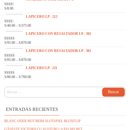
S/
8.00
VAL
ORA
DO
LAPICERO LP - 212
EN
2.31
S/
40.00
–
S/
375.00
VAL
DE 5
ORA
DO
LAPICERO CON RESALTADOR LP - 302
EN
2.14
S/
95.00
–
S/
870.00
VALOR
DE 5
ADO
EN
3.33
LAPICERO CON RESALTADOR LP - 301
DE 5
S/
95.00
–
S/
870.00
VALO
RADO
EN
LAPICERO LP - 211
3.00
DE 5
S/
80.00
–
S/
760.00
VALOR
ADO
EN
3.16
DE 5
BUSCAR:
ENTRADAS RECIENTES
BLANC ODER ROT BEIM SLOTSPIEL BLOXFLIP
GĂSEȘTE VICTORII CU SLOTURI LA PALMS BET