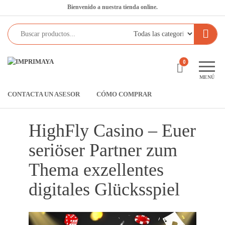
Saltar
Bienvenido a nuestra tienda online.
al
contenido
Imprimaya
Lo
0
tenemos
MENÚ
todo!
CONTACTA UN ASESOR
CÓMO COMPRAR
HighFly Casino – Euer
seriöser Partner zum
Thema exzellentes
digitales Glücksspiel