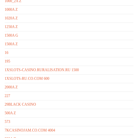
1000_2A Z
1000A Z
1020A Z
1250A Z
1500A G
1500A Z
16
195
1XSLOTS-CASINO.RURALISATION.RU 1500
1XSLOTS-RU.CO.COM 600
2000A Z
227
29BLACK CASINO
500A Z
573
7KCASINOJAM.CO.COM 4004