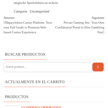
mögliche Spielerlebnis zu sichern.
Categoría
Uncategorized
Navegación
Entrada
En
Anterior
Siguiente
anterior
si
HappyJokers Casino Platform: Your
Private Gaming Site: Your Own
de
own Full Guide to Premium Web-
Confidential Portal to Elite Gambling
based Casino Experience
Fun
entradas
BUSCAR PRODUCTOS
ACTUALMENTE EN EL CARRITO
PRODUCTOS
CUADERNO CORPORATIVO