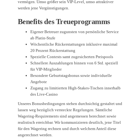
vermögen. Umso größer sein VIP-Level, umso attraktiver
werden jene Vergünstigungen.
Benefits des Treueprogramms
Eigener Betreuer zugunsten von persönliche Service
ab Platin-Stufe
Wöchentliche Rückerstattungen inklusive maximal
20 Prozent Rückerstattung
Spezielle Contests samt zugesicherten Preispools
Schnellere Auszahlungen binnen von 6 Std. speziell
für VIP-Mitglieder
Besondere Geburtstagsbonus sowie individuelle
Angebote
Zugang zu limitierten High-Stakes-Tischen innerhalb
des Live-Casino
Unseres Bonusbedingungen stehen durchsichtig gestaltet und
lassen weg bezüglich versteckte Regelungen. Sämtliche
Wagering-Requirements sind angemessen berechnet sowie
realistisch erreichbar. Wir kommunizieren deutlich, jene Titel
für den Wagering rechnen und durch welchem Anteil diese
angerechnet werden.