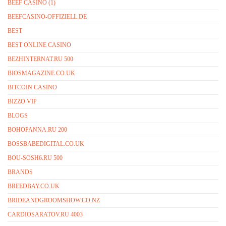
BEEF CASINO (1)
BEEFCASINO-OFFIZIELL.DE
BEST
BEST ONLINE CASINO
BEZHINTERNAT.RU 500
BIOSMAGAZINE.CO.UK
BITCOIN CASINO
BIZZO.VIP
BLOGS
BOHOPANNA.RU 200
BOSSBABEDIGITAL.CO.UK
BOU-SOSH6.RU 500
BRANDS
BREEDBAY.CO.UK
BRIDEANDGROOMSHOW.CO.NZ
CARDIOSARATOV.RU 4003