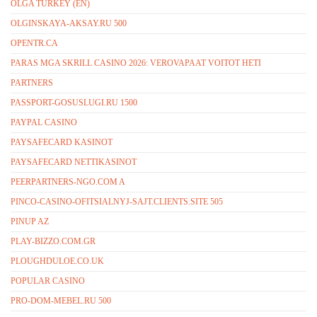
OLGA TURKEY (EN)
OLGINSKAYA-AKSAY.RU 500
OPENTR.CA
PARAS MGA SKRILL CASINO 2026: VEROVAPAAT VOITOT HETI
PARTNERS
PASSPORT-GOSUSLUGI.RU 1500
PAYPAL CASINO
PAYSAFECARD KASINOT
PAYSAFECARD NETTIKASINOT
PEERPARTNERS-NGO.COM A
PINCO-CASINO-OFITSIALNYJ-SAJT.CLIENTS.SITE 505
PINUP AZ
PLAY-BIZZO.COM.GR
PLOUGHDULOE.CO.UK
POPULAR CASINO
PRO-DOM-MEBEL.RU 500