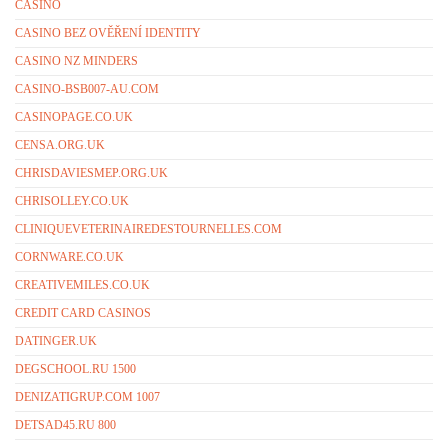
CASINO
CASINO BEZ OVĚŘENÍ IDENTITY
CASINO NZ MINDERS
CASINO-BSB007-AU.COM
CASINOPAGE.CO.UK
CENSA.ORG.UK
CHRISDAVIESMEP.ORG.UK
CHRISOLLEY.CO.UK
CLINIQUEVETERINAIREDESTOURNELLES.COM
CORNWARE.CO.UK
CREATIVEMILES.CO.UK
CREDIT CARD CASINOS
DATINGER.UK
DEGSCHOOL.RU 1500
DENIZATIGRUP.COM 1007
DETSAD45.RU 800