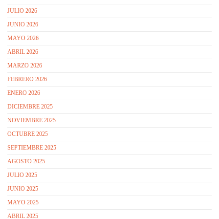
JULIO 2026
JUNIO 2026
MAYO 2026
ABRIL 2026
MARZO 2026
FEBRERO 2026
ENERO 2026
DICIEMBRE 2025
NOVIEMBRE 2025
OCTUBRE 2025
SEPTIEMBRE 2025
AGOSTO 2025
JULIO 2025
JUNIO 2025
MAYO 2025
ABRIL 2025