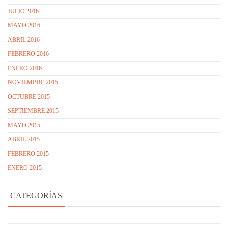
JULIO 2016
MAYO 2016
ABRIL 2016
FEBRERO 2016
ENERO 2016
NOVIEMBRE 2015
OCTUBRE 2015
SEPTIEMBRE 2015
MAYO 2015
ABRIL 2015
FEBRERO 2015
ENERO 2015
CATEGORÍAS
–