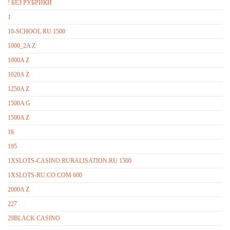
! БЕЗ РУБРИКИ
1
10-SCHOOL.RU 1500
1000_2A Z
1000A Z
1020A Z
1250A Z
1500A G
1500A Z
16
195
1XSLOTS-CASINO.RURALISATION.RU 1500
1XSLOTS-RU.CO.COM 600
2000A Z
227
29BLACK CASINO