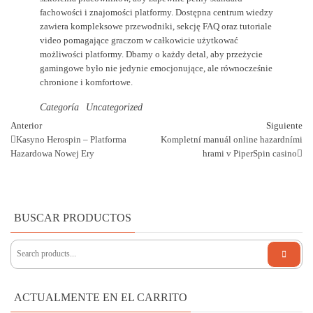
fachowości i znajomości platformy. Dostępna centrum wiedzy
zawiera kompleksowe przewodniki, sekcję FAQ oraz tutoriale
video pomagające graczom w całkowicie użytkować
możliwości platformy. Dbamy o każdy detal, aby przeżycie
gamingowe było nie jedynie emocjonujące, ale równocześnie
chronione i komfortowe.
Categoría
Uncategorized
Navegación
Entrada
En
Anterior
Siguiente
anterior
si
Kasyno Herospin – Platforma
Kompletní manuál online hazardními
de
Hazardowa Nowej Ery
hrami v PiperSpin casino
entradas
BUSCAR PRODUCTOS
ACTUALMENTE EN EL CARRITO