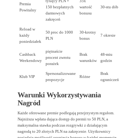
tysięcy PLN +
35x
Premia
150 bezpłatnych
wartość
30-stu dób
Powitalny
darmowych
bonusu
zakręceń
Reload w
50 proc do 1000
30-krotny
każdy
7 okresie
PLN
bonus
poniedziałek
piętnaście
Cashback
Brak
48-miu
procent zwrotu
Weekendowy
warunków
godzin
porażek
Spersonalizowane
Brak
Klub VIP
Różne
propozycje
ograniczeń
Warunki Wykorzystywania
Nagród
Każde oferowane premie podlegają przejrzystym regułom.
Najniższa wpłata dająca dostęp do premii to 50 PLN, a
maksymalna stawka podczas rozgrywki z działającym
nagrodą to 20 złotych PLN na zakręcenie. Użytkownicy
posiadają możliwość usunięcia bonusu w każdej momencie,