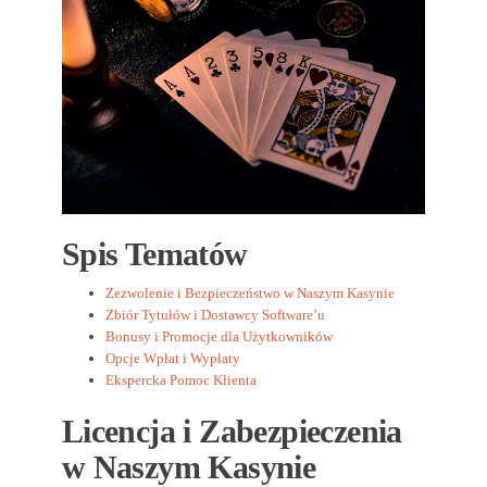
Spis Tematów
Zezwolenie i Bezpieczeństwo w Naszym Kasynie
Zbiór Tytułów i Dostawcy Software’u
Bonusy i Promocje dla Użytkowników
Opcje Wpłat i Wypłaty
Ekspercka Pomoc Klienta
Licencja i Zabezpieczenia
w Naszym Kasynie