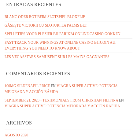
ENTRADAS RECIENTES
BLANC ODER ROT BEIM SLOTSPIEL BLOXFLIP
GĂSEȘTE VICTORII CU SLOTURI LA PALMS BET
SPELLETJES VOOR PLEZIER BIJ PARIK24 ONLINE CASINO GOKKEN
FAST-TRACK YOUR WINNINGS AT ONLINE CASINO BITCOIN AU:
EVERYTHING YOU NEED TO KNOW ABOUT
LES VEGASSTARS SAMUSENT SUR LES MAINS GAGNANTES
COMENTARIOS RECIENTES
100MG SILDENAFIL PRICE
EN
VIAGRA SUPER ACTIVE: POTENCIA
MEJORADA Y ACCIÓN RÁPIDA
SEPTEMBER 21, 2023 - TESTIMONIALS FROM CHRISTIAN FILIPINA
EN
VIAGRA SUPER ACTIVE: POTENCIA MEJORADA Y ACCIÓN RÁPIDA
ARCHIVOS
AGOSTO 2026