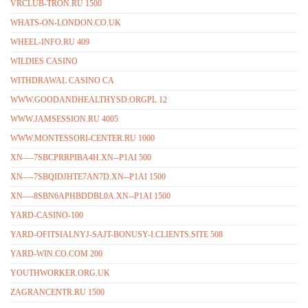
VRCLUB-TRON.RU 1500
WHATS-ON-LONDON.CO.UK
WHEEL-INFO.RU 409
WILDIES CASINO
WITHDRAWAL CASINO CA
WWW.GOODANDHEALTHYSD.ORGPL 12
WWW.JAMSESSION.RU 4005
WWW.MONTESSORI-CENTER.RU 1000
XN—-7SBCPRRPIBA4H.XN--P1AI 500
XN—-7SBQIDJHTE7AN7D.XN--P1AI 1500
XN—-8SBN6APHBDDBL0A.XN--P1AI 1500
YARD-CASINO-100
YARD-OFITSIALNYJ-SAJT-BONUSY-I.CLIENTS.SITE 508
YARD-WIN.CO.COM 200
YOUTHWORKER.ORG.UK
ZAGRANCENTR.RU 1500