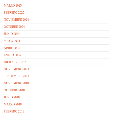
MARZO 2025
FEBRERO 2025
NOVIEMBRE 2024
OCTUBRE 2024
JUNIO 2024
MAYO 2024
ABRIL 2024
ENERO 2024
DICIEMBRE 2023
NOVIEMBRE 2023
SEPTIEMBRE 2023
NOVIEMBRE 2018
OCTUBRE 2018
JUNIO 2018
MARZO 2018
FEBRERO 2018