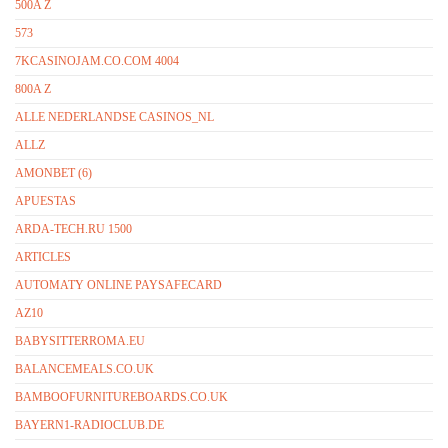
500A Z
573
7KCASINOJAM.CO.COM 4004
800A Z
ALLE NEDERLANDSE CASINOS_NL
ALLZ
AMONBET (6)
APUESTAS
ARDA-TECH.RU 1500
ARTICLES
AUTOMATY ONLINE PAYSAFECARD
AZ10
BABYSITTERROMA.EU
BALANCEMEALS.CO.UK
BAMBOOFURNITUREBOARDS.CO.UK
BAYERN1-RADIOCLUB.DE