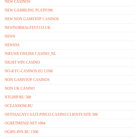
NEW CASINOS
NEW GAMBLING PLATFOM
NEW NON GAMSTOP CASINOS
NEWNORMALFEST.CO.UK
NEWS
NEWSSS
NIEUWE ONLINE CASINO_NL
NIGHT WIN CASINO
NO-KYC-CASINOS.EU.COM
NON GAMSTOP CASINOS
NON UK CASINO
NTGHIP.RU 500
OCEANDOM.RU
OFITSIALNYJ-SAJT-PINCO-CASINO.CLIENTS.SITE 506
OGRETMENIZ.NET 1004
OGRN-INN.RU 1500