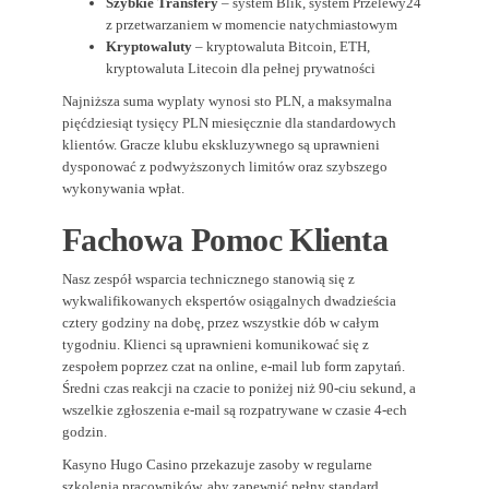
Szybkie Transfery
– system Blik, system Przelewy24
z przetwarzaniem w momencie natychmiastowym
Kryptowaluty
– kryptowaluta Bitcoin, ETH,
kryptowaluta Litecoin dla pełnej prywatności
Najniższa suma wyplaty wynosi sto PLN, a maksymalna
pięćdziesiąt tysięcy PLN miesięcznie dla standardowych
klientów. Gracze klubu ekskluzywnego są uprawnieni
dysponować z podwyższonych limitów oraz szybszego
wykonywania wpłat.
Fachowa Pomoc Klienta
Nasz zespół wsparcia technicznego stanowią się z
wykwalifikowanych ekspertów osiągalnych dwadzieścia
cztery godziny na dobę, przez wszystkie dób w całym
tygodniu. Klienci są uprawnieni komunikować się z
zespołem poprzez czat na online, e-mail lub form zapytań.
Średni czas reakcji na czacie to poniżej niż 90-ciu sekund, a
wszelkie zgłoszenia e-mail są rozpatrywane w czasie 4-ech
godzin.
Kasyno Hugo Casino przekazuje zasoby w regularne
szkolenia pracowników, aby zapewnić pełny standard