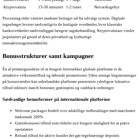
Kryptovaluta
15-30 minutter
1-2 timer
Netværksgebyr
Processing-tider varierer markant betinget ud fra udvalgt system. Digitale
tegnebøger leverer sædvanligvis de hurtigste overførsler, hvor klassiske
bankoverførsler nødvendiggør længere sagsbehandling. Kryptovalutaer vinder
popularitet på grund af deres privathed og lynhurtige
transaktionsgennemførelse.
Bonusstrukturer samt kampagner
Én af primærgrundene til at brugere foretrækker globale platforme er de
attraktive velkomsttilbud og løbende promotioner. Uden strenge begrænsninger
på bonusværdier kan udenlandske platforme præsentere yderligere lukrative
tilbud inklusiv match bonusser, gratisspins og cashback-ordninger.
Sædvanlige bonusformer på internationale platforme
Welcome packages fordelt over adskillige indbetalinger med matchrater
maksimalt 200%
Gratisbonusser tilbud som tildeler nye brugere mulighed for at prøve
operatøren
Reload tilbud for aktive kunder der gør regelmæssige deposits