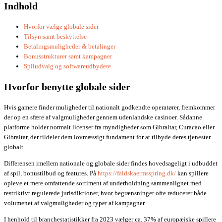
Indhold
Hvorfor vælge globale sider
Tilsyn samt beskyttelse
Betalingsmuligheder & betalinger
Bonusstrukturer samt kampagner
Spiludvalg og softwareudbydere
Hvorfor benytte globale sider
Hvis gamere finder muligheder til nationalt godkendte operatører, fremkommer
der op en sfære af valgmuligheder gennem udenlandske casinoer. Sådanne
platforme holder normalt licenser fra myndigheder som Gibraltar, Curacao eller
Gibraltar, der tildeler dem lovmæssigt fundament for at tilbyde deres tjenester
globalt.
Differensen imellem nationale og globale sider findes hovedsageligt i udbuddet
af spil, bonustilbud og features. På
https://faldskaermsspring.dk/
kan spillere
opleve et mere omfattende sortiment af underholdning sammenlignet med
restriktivt regulerede jurisdiktioner, hvor begrænsninger ofte reducerer både
volumenet af valgmuligheder og typer af kampagner.
I henhold til branchestatistikker fra 2023 vælger ca. 37% af europæiske spillere