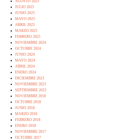
AGOSTO 2025
JULIO 2025
JUNIO 2025
MAYO 2025
ABRIL 2025
MARZO 2025
FEBRERO 2025
NOVIEMBRE 2024
OCTUBRE 2024
JUNIO 2024
MAYO 2024
ABRIL 2024
ENERO 2024
DICIEMBRE 2023
NOVIEMBRE 2023
SEPTIEMBRE 2023
NOVIEMBRE 2018
OCTUBRE 2018
JUNIO 2018
MARZO 2018
FEBRERO 2018
ENERO 2018
NOVIEMBRE 2017
OCTUBRE 2017