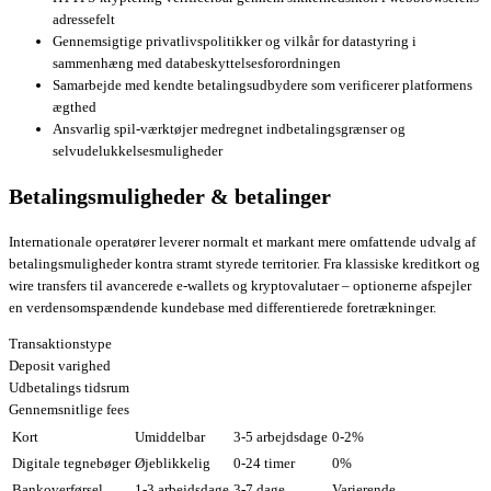
adressefelt
Gennemsigtige privatlivspolitikker og vilkår for datastyring i
sammenhæng med databeskyttelsesforordningen
Samarbejde med kendte betalingsudbydere som verificerer platformens
ægthed
Ansvarlig spil-værktøjer medregnet indbetalingsgrænser og
selvudelukkelsesmuligheder
Betalingsmuligheder & betalinger
Internationale operatører leverer normalt et markant mere omfattende udvalg af
betalingsmuligheder kontra stramt styrede territorier. Fra klassiske kreditkort og
wire transfers til avancerede e-wallets og kryptovalutaer – optionerne afspejler
en verdensomspændende kundebase med differentierede foretrækninger.
Transaktionstype
Deposit varighed
Udbetalings tidsrum
Gennemsnitlige fees
Kort
Umiddelbar
3-5 arbejdsdage
0-2%
Digitale tegnebøger
Øjeblikkelig
0-24 timer
0%
Bankoverførsel
1-3 arbejdsdage
3-7 dage
Varierende