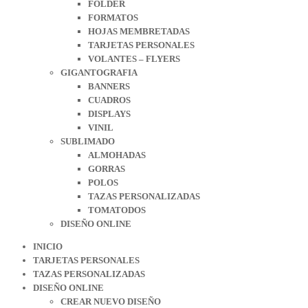
FOLDER
FORMATOS
HOJAS MEMBRETADAS
TARJETAS PERSONALES
VOLANTES – FLYERS
GIGANTOGRAFIA
BANNERS
CUADROS
DISPLAYS
VINIL
SUBLIMADO
ALMOHADAS
GORRAS
POLOS
TAZAS PERSONALIZADAS
TOMATODOS
DISEÑO ONLINE
INICIO
TARJETAS PERSONALES
TAZAS PERSONALIZADAS
DISEÑO ONLINE
CREAR NUEVO DISEÑO