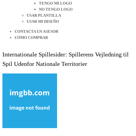
TENGO MI LOGO
NO TENGO LOGO
USAR PLANTILLA
USAR MI DISEÑO
CONTACTA UN ASESOR
CÓMO COMPRAR
Internationale Spillesider: Spillerens Vejledning til
Spil Udenfor Nationale Territorier