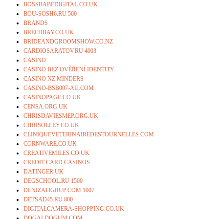
BOSSBABEDIGITAL.CO.UK
BOU-SOSH6.RU 500
BRANDS
BREEDBAY.CO.UK
BRIDEANDGROOMSHOW.CO.NZ
CARDIOSARATOV.RU 4003
CASINO
CASINO BEZ OVĚŘENÍ IDENTITY
CASINO NZ MINDERS
CASINO-BSB007-AU.COM
CASINOPAGE.CO.UK
CENSA.ORG.UK
CHRISDAVIESMEP.ORG.UK
CHRISOLLEY.CO.UK
CLINIQUEVETERINAIREDESTOURNELLES.COM
CORNWARE.CO.UK
CREATIVEMILES.CO.UK
CREDIT CARD CASINOS
DATINGER.UK
DEGSCHOOL.RU 1500
DENIZATIGRUP.COM 1007
DETSAD45.RU 800
DIGITALCAMERA-SHOPPING.CO.UK
DOGALDOGUM.COM