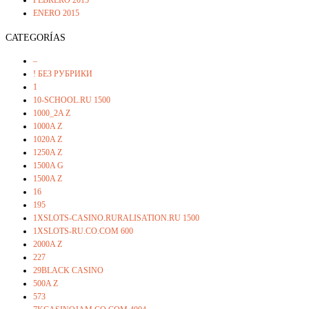
ENERO 2015
CATEGORÍAS
–
! БЕЗ РУБРИКИ
1
10-SCHOOL.RU 1500
1000_2A Z
1000A Z
1020A Z
1250A Z
1500A G
1500A Z
16
195
1XSLOTS-CASINO.RURALISATION.RU 1500
1XSLOTS-RU.CO.COM 600
2000A Z
227
29BLACK CASINO
500A Z
573