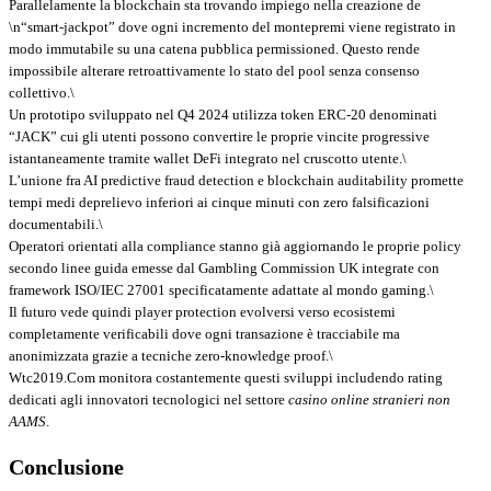
Parallelamente la blockchain sta trovando impiego nella creazione de​​
\n“smart‑jackpot” dove ogni incremento del montepremi viene registrato in
modo immutabile su una catena pubblica permissioned. Questo rende
impossibile alterare retroattivamente lo stato del pool senza consenso
collettivo.\
Un prototipo sviluppato nel Q4 2024 utilizza token ERC‑20 denominati
“JACK” cui gli utenti possono convertire le proprie vincite progressive
istantaneamente tramite wallet DeFi integrato nel cruscotto utente.\
L’unione fra AI predictive fraud detection e blockchain auditability promette
tempi medi deprelievo inferiori ai cinque minuti con zero falsificazioni
documentabili.\
Operatori orientati alla compliance stanno già aggiornando le proprie policy
secondo linee guida emesse dal Gambling Commission UK integrate con
framework ISO/IEC 27001 specificatamente adattate al mondo gaming.\
Il futuro vede quindi player protection evolversi verso ecosistemi
completamente verificabili dove ogni transazione è tracciabile ma
anonimizzata grazie a tecniche zero‑knowledge proof.\
Wtc2019.Com monitora costantemente questi sviluppi includendo rating
dedicati agli innovatori tecnologici nel settore
casino online stranieri non
AAMS
.
Conclusione