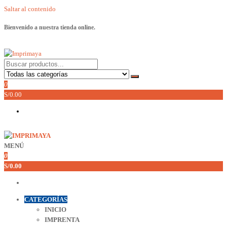
Saltar al contenido
Bienvenido a nuestra tienda online.
Imprimaya
Lo tenemos todo!
0
S/0.00
MENÚ
Imprimaya
Lo tenemos todo!
0
S/0.00
CATEGORÍAS
INICIO
IMPRENTA