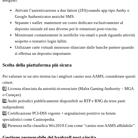
adeguati:
Attivare l’autenticazione a due fattori (2FA) usando app tipo Authy o
Google Authenticator anziché SMS.
Separare i wallet: mantenere un conto dedicato esclusivamente al
deposito iniziale ed uno diverso per le estrazioni post‑vincita.
Monitorare costantemente le notifiche via email o push riguardo attività
sospette o tentativi login falliti.
Utilizzare carte virtuali monouso rilasciate dalle banche partner quando
si effettua un deposito importante.
Scelta della piattaforma più sicura
Per valutare se un sito rientra tra i migliori casino non AAMS, considerare questi
criteri:
1️⃣ Licenza rilasciata da autorità riconosciute (Malta Gaming Authority – MGA
o Curaçao).
2️⃣ Audit periodici pubblicamente disponibili su RTP e RNG da terze parti
indipendenti.
3️⃣ Certificazione PCI‑DSS vigente + segnalazioni positive su forum
specialistici come Casinopedia.
4️⃣ Presenza nella classifica Wtc2019.Com come “casino non AAMS affidabile”.
Gestione responsabile del bankroll post‑vincita