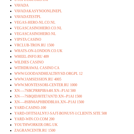
VAVADA
VAVADAKASYNOONLINEPL
VAVADATESTPL
VEGAS-HERO-NL.CO.NL
VEGASCASINOHERO.CO.NL
VEGASCASINOHERO.NL
VIPSTA CASINO
VRCLUB-TRON.RU 1500
WHATS-ON-LONDON.CO.UK
WHEEL-INFO.RU 409
WILDIES CASINO
WITHDRAWAL CASINO CA
WWW.GOODANDHEALTHYSD.ORGPL 12
WWW.JAMSESSION.RU 4005
WWW.MONTESSORI-CENTER.RU 1000
XN—-7SBCPRRPIBA4H.XN--P1AI 500
XN—-7SBQIDJHTE7AN7D.XN--P1AI 1500
XN—-8SBN6APHBDDBL0A.XN--P1AI 1500
YARD-CASINO-100
YARD-OFITSIALNYJ-SAJT-BONUSY-I.CLIENTS.SITE 508
YARD-WIN.CO.COM 200
YOUTHWORKER.ORG.UK
ZAGRANCENTR.RU 1500