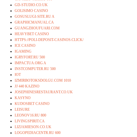
GD-STUDIO.CO.UK
GOLISIMO CASINO
GOSUSLUGI-SITE.RU A
GRAPHICMANUAL.CA
GUANGZHOUFUARI.COM
HEAVYBET CASINO
HTTPS://POLI-DEPOSIT-CASINOS.CLICK/
ICE CASINO
IGAMING
IGRYFORT.RU 500
IMPACTUA.ORG A
INSTCOMPUTER.RU 500
IOT
IZMIRBOTOKSDOLGU.COM 1010
JJ 440 KAZINO
JOSEPHINESRESTAURANT.CO.UK
KASYNO
KUDOSBET CASINO
LEISURE
LEONOV16.RU 800
LIVINGSPIRIT.CA
LIZJAMIESON.CO.UK
LOGOPEDIACENTR.RU 600