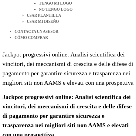
TENGO MI LOGO
NO TENGO LOGO
USAR PLANTILLA
USAR MI DISEÑO
CONTACTA UN ASESOR
CÓMO COMPRAR
Jackpot progressivi online: Analisi scientifica dei
vincitori, dei meccanismi di crescita e delle difese di
pagamento per garantire sicurezza e trasparenza nei
migliori siti non AAMS e elevati con una prospettiva
Jackpot progressivi online: Analisi scientifica dei
vincitori, dei meccanismi di crescita e delle difese
di pagamento per garantire sicurezza e
trasparenza nei migliori siti non AAMS e elevati
con una prospettiva