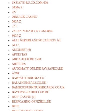
1XSLOTS-RU.CO.COM 600
2000A Z
227
29BLACK CASINO
500A Z
573
7KCASINOJAM.CO.COM 4004
800A Z
ALLE NEDERLANDSE CASINOS_NL
ALLZ
AMONBET (6)
APUESTAS
ARDA-TECH.RU 1500
ARTICLES
AUTOMATY ONLINE PAYSAFECARD
AZ10
BABYSITTERROMA.EU
BALANCEMEALS.CO.UK
BAMBOOFURNITUREBOARDS.CO.UK
BAYERN1-RADIOCLUB.DE
BEEF CASINO (1)
BEEFCASINO-OFFIZIELL.DE
BEST
BEST ONLINE CASINO