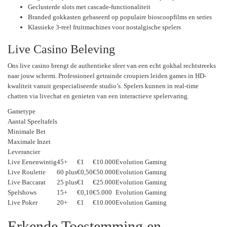
Geclusterde slots met cascade-functionaliteit
Branded gokkasten gebaseerd op populaire bioscoopfilms en series
Klassieke 3-reel fruitmachines voor nostalgische spelers
Live Casino Beleving
Ons live casino brengt de authentieke sfeer van een echt gokhal rechtstreeks
naar jouw scherm. Professioneel getrainde croupiers leiden games in HD-
kwaliteit vanuit gespecialiseerde studio’s. Spelers kunnen in real-time
chatten via livechat en genieten van een interactieve spelervaring.
Gametype
Aantal Speeltafels
Minimale Bet
Maximale Inzet
Leverancier
Live Eenenwintig
45+
€1
€10.000
Evolution Gaming
Live Roulette
60 plus
€0,50
€50.000
Evolution Gaming
Live Baccarat
25 plus
€1
€25.000
Evolution Gaming
Spelshows
15+
€0,10
€5.000
Evolution Gaming
Live Poker
20+
€1
€10.000
Evolution Gaming
Erkende Toestemming en