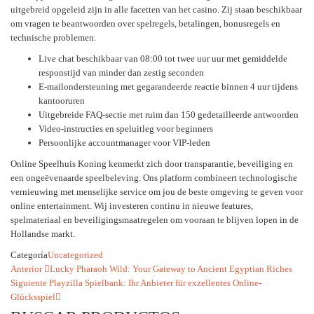
uitgebreid opgeleid zijn in alle facetten van het casino. Zij staan beschikbaar
om vragen te beantwoorden over spelregels, betalingen, bonusregels en
technische problemen.
Live chat beschikbaar van 08:00 tot twee uur uur met gemiddelde
responstijd van minder dan zestig seconden
E-mailondersteuning met gegarandeerde reactie binnen 4 uur tijdens
kantooruren
Uitgebreide FAQ-sectie met ruim dan 150 gedetailleerde antwoorden
Video-instructies en speluitleg voor beginners
Persoonlijke accountmanager voor VIP-leden
Online Speelhuis Koning kenmerkt zich door transparantie, beveiliging en
een ongeëvenaarde speelbeleving. Ons platform combineert technologische
vernieuwing met menselijke service om jou de beste omgeving te geven voor
online entertainment. Wij investeren continu in nieuwe features,
spelmateriaal en beveiligingsmaatregelen om vooraan te blijven lopen in de
Hollandse markt.
Categoría
Uncategorized
Navegación
Entrada
Anterior
Lucky Pharaoh Wild: Your Gateway to Ancient Egyptian Riches
anterior
Entrada
Siguiente
Playzilla Spielbank: Ihr Anbieter für exzellentes Online-
de
siguiente
Glücksspiel