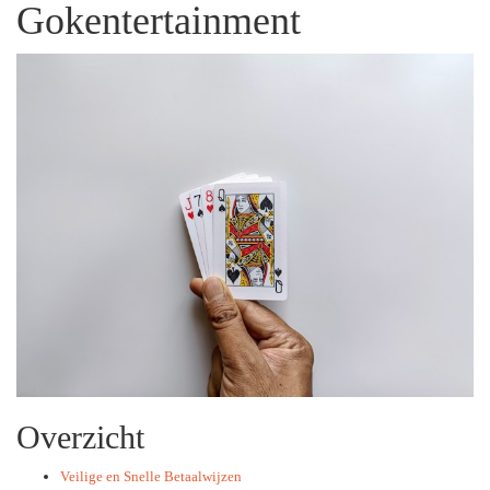
Gokentertainment
Overzicht
Veilige en Snelle Betaalwijzen