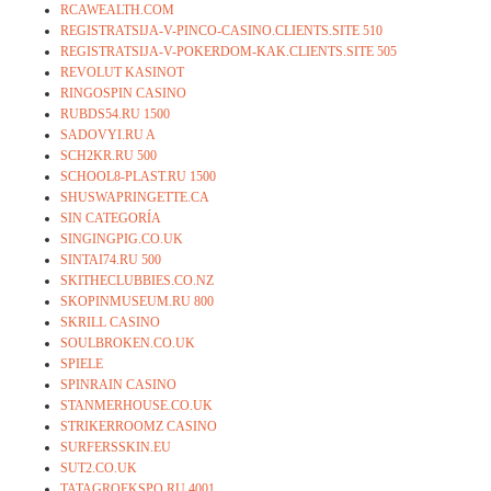
RCAWEALTH.COM
REGISTRATSIJA-V-PINCO-CASINO.CLIENTS.SITE 510
REGISTRATSIJA-V-POKERDOM-KAK.CLIENTS.SITE 505
REVOLUT KASINOT
RINGOSPIN CASINO
RUBDS54.RU 1500
SADOVYI.RU A
SCH2KR.RU 500
SCHOOL8-PLAST.RU 1500
SHUSWAPRINGETTE.CA
SIN CATEGORÍA
SINGINGPIG.CO.UK
SINTAI74.RU 500
SKITHECLUBBIES.CO.NZ
SKOPINMUSEUM.RU 800
SKRILL CASINO
SOULBROKEN.CO.UK
SPIELE
SPINRAIN CASINO
STANMERHOUSE.CO.UK
STRIKERROOMZ CASINO
SURFERSSKIN.EU
SUT2.CO.UK
TATAGROEKSPO.RU 4001