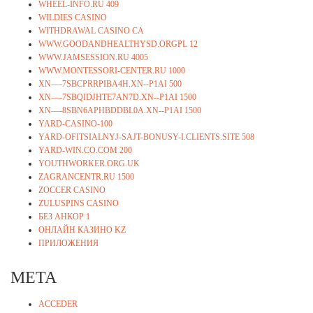
WHEEL-INFO.RU 409
WILDIES CASINO
WITHDRAWAL CASINO CA
WWW.GOODANDHEALTHYSD.ORGPL 12
WWW.JAMSESSION.RU 4005
WWW.MONTESSORI-CENTER.RU 1000
XN—-7SBCPRRPIBA4H.XN--P1AI 500
XN—-7SBQIDJHTE7AN7D.XN--P1AI 1500
XN—-8SBN6APHBDDBL0A.XN--P1AI 1500
YARD-CASINO-100
YARD-OFITSIALNYJ-SAJT-BONUSY-I.CLIENTS.SITE 508
YARD-WIN.CO.COM 200
YOUTHWORKER.ORG.UK
ZAGRANCENTR.RU 1500
ZOCCER CASINO
ZULUSPINS CASINO
БЕЗ АНКОР 1
ОНЛАЙН КАЗИНО KZ
ПРИЛОЖЕНИЯ
META
ACCEDER