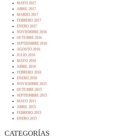
MAYO 2017
ABRIL 2017
MARZO 2017
FEBRERO 2017
ENERO 2017
NOVIEMBRE 2016
OCTUBRE 2016
SEPTIEMBRE 2016
AGOSTO 2016
JULIO 2016
MAYO 2016
ABRIL 2016
FEBRERO 2016
ENERO 2016
NOVIEMBRE 2015
OCTUBRE 2015
SEPTIEMBRE 2015
MAYO 2015
ABRIL 2015
FEBRERO 2015
ENERO 2015
CATEGORÍAS