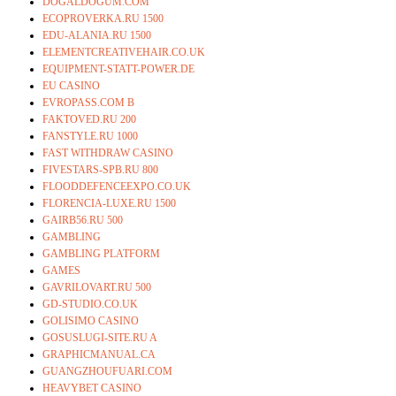
DOGALDOGUM.COM
ECOPROVERKA.RU 1500
EDU-ALANIA.RU 1500
ELEMENTCREATIVEHAIR.CO.UK
EQUIPMENT-STATT-POWER.DE
EU CASINO
EVROPASS.COM B
FAKTOVED.RU 200
FANSTYLE.RU 1000
FAST WITHDRAW CASINO
FIVESTARS-SPB.RU 800
FLOODDEFENCEEXPO.CO.UK
FLORENCIA-LUXE.RU 1500
GAIRB56.RU 500
GAMBLING
GAMBLING PLATFORM
GAMES
GAVRILOVART.RU 500
GD-STUDIO.CO.UK
GOLISIMO CASINO
GOSUSLUGI-SITE.RU A
GRAPHICMANUAL.CA
GUANGZHOUFUARI.COM
HEAVYBET CASINO