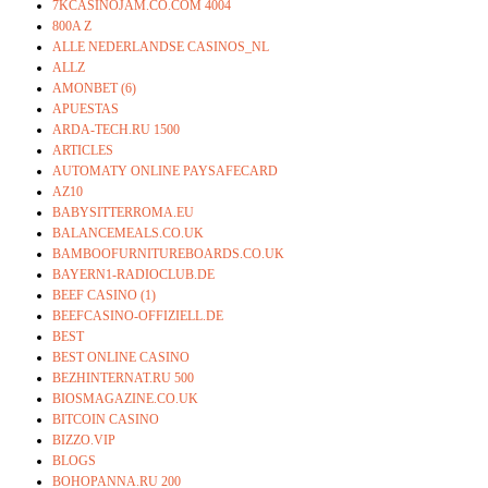
7KCASINOJAM.CO.COM 4004
800A Z
ALLE NEDERLANDSE CASINOS_NL
ALLZ
AMONBET (6)
APUESTAS
ARDA-TECH.RU 1500
ARTICLES
AUTOMATY ONLINE PAYSAFECARD
AZ10
BABYSITTERROMA.EU
BALANCEMEALS.CO.UK
BAMBOOFURNITUREBOARDS.CO.UK
BAYERN1-RADIOCLUB.DE
BEEF CASINO (1)
BEEFCASINO-OFFIZIELL.DE
BEST
BEST ONLINE CASINO
BEZHINTERNAT.RU 500
BIOSMAGAZINE.CO.UK
BITCOIN CASINO
BIZZO.VIP
BLOGS
BOHOPANNA.RU 200