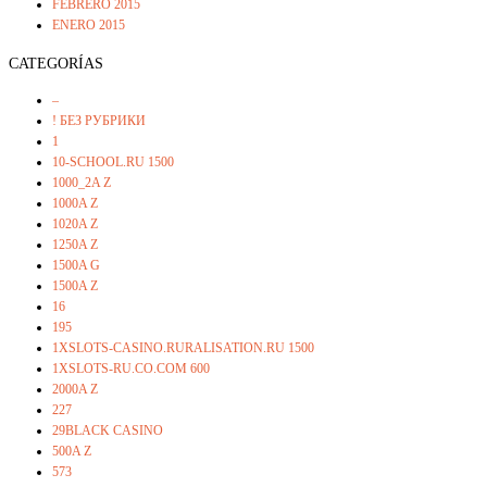
FEBRERO 2015
ENERO 2015
CATEGORÍAS
–
! БЕЗ РУБРИКИ
1
10-SCHOOL.RU 1500
1000_2A Z
1000A Z
1020A Z
1250A Z
1500A G
1500A Z
16
195
1XSLOTS-CASINO.RURALISATION.RU 1500
1XSLOTS-RU.CO.COM 600
2000A Z
227
29BLACK CASINO
500A Z
573