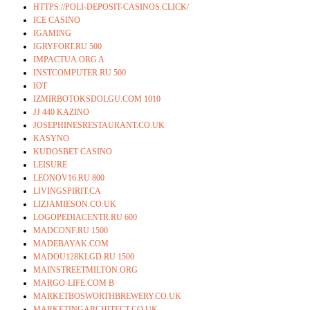
HTTPS://POLI-DEPOSIT-CASINOS.CLICK/
ICE CASINO
IGAMING
IGRYFORT.RU 500
IMPACTUA.ORG A
INSTCOMPUTER.RU 500
IOT
IZMIRBOTOKSDOLGU.COM 1010
JJ 440 KAZINO
JOSEPHINESRESTAURANT.CO.UK
KASYNO
KUDOSBET CASINO
LEISURE
LEONOV16.RU 800
LIVINGSPIRIT.CA
LIZJAMIESON.CO.UK
LOGOPEDIACENTR.RU 600
MADCONF.RU 1500
MADEBAYAK.COM
MADOU128KLGD.RU 1500
MAINSTREETMILTON.ORG
MARGO-LIFE.COM B
MARKETBOSWORTHBREWERY.CO.UK
MARKETINGARCHITECT.CO.UK