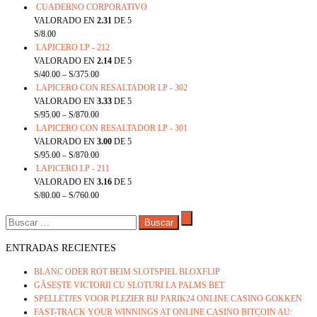
CUADERNO CORPORATIVO
VALORADO EN
2.31
DE 5
S/
8.00
LAPICERO LP - 212
VALORADO EN
2.14
DE 5
S/
40.00
–
S/
375.00
LAPICERO CON RESALTADOR LP - 302
VALORADO EN
3.33
DE 5
S/
95.00
–
S/
870.00
LAPICERO CON RESALTADOR LP - 301
VALORADO EN
3.00
DE 5
S/
95.00
–
S/
870.00
LAPICERO LP - 211
VALORADO EN
3.16
DE 5
S/
80.00
–
S/
760.00
BUSCAR:
ENTRADAS RECIENTES
BLANC ODER ROT BEIM SLOTSPIEL BLOXFLIP
GĂSEȘTE VICTORII CU SLOTURI LA PALMS BET
SPELLETJES VOOR PLEZIER BIJ PARIK24 ONLINE CASINO GOKKEN
FAST-TRACK YOUR WINNINGS AT ONLINE CASINO BITCOIN AU: