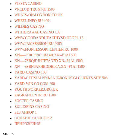
VIPSTA CASINO
VRCLUB-TRON.RU 1500
WHATS-ON-LONDON.CO.UK
WHEEL-INFO.RU 409
WILDIES CASINO
WITHDRAWAL CASINO CA
WWW.GOODANDHEALTHYSD.ORGPL 12
WWW.JAMSESSION.RU 4005
WWW.MONTESSORI-CENTER.RU 1000
XN—-7SBCPRRPIBA4H.XN--P1AI 500
XN—-7SBQIDJHTE7AN7D.XN--P1AI 1500
XN—-8SBN6APHBDDBL0A.XN--P1AI 1500
YARD-CASINO-100
YARD-OFITSIALNYJ-SAJT-BONUSY-I.CLIENTS.SITE 508
YARD-WIN.CO.COM 200
YOUTHWORKER.ORG.UK
ZAGRANCENTR.RU 1500
ZOCCER CASINO
ZULUSPINS CASINO
БЕЗ АНКОР 1
ОНЛАЙН КАЗИНО KZ
ПРИЛОЖЕНИЯ
META