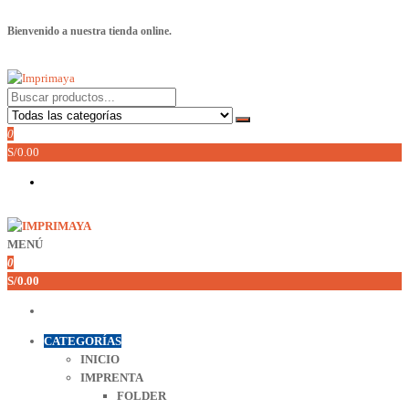
Saltar
Bienvenido a nuestra tienda online.
al
contenido
Imprimaya
Lo tenemos todo!
0
S/0.00
MENÚ
Imprimaya
Lo tenemos todo!
0
S/0.00
CATEGORÍAS
INICIO
IMPRENTA
FOLDER