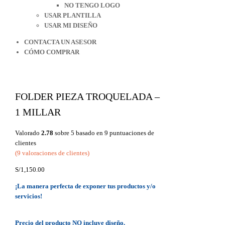
NO TENGO LOGO
USAR PLANTILLA
USAR MI DISEÑO
CONTACTA UN ASESOR
CÓMO COMPRAR
FOLDER PIEZA TROQUELADA –
1 MILLAR
Valorado
2.78
sobre 5 basado en
9
puntuaciones de
clientes
(
9
valoraciones de clientes)
S/
1,150.00
¡La manera perfecta de exponer tus productos y/o
servicios!
Precio del producto NO incluye diseño.