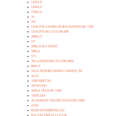
1250A Z
1500A G
1500A Z
16
195
1XSLOTS-CASINO.RURALISATION.RU 1500
1XSLOTS-RU.CO.COM 600
2000A Z
227
29BLACK CASINO
500A Z
573
7KCASINOJAM.CO.COM 4004
800A Z
ALLE NEDERLANDSE CASINOS_NL
ALLZ
AMONBET (6)
APUESTAS
ARDA-TECH.RU 1500
ARTICLES
AUTOMATY ONLINE PAYSAFECARD
AZ10
BABYSITTERROMA.EU
BALANCEMEALS.CO.UK