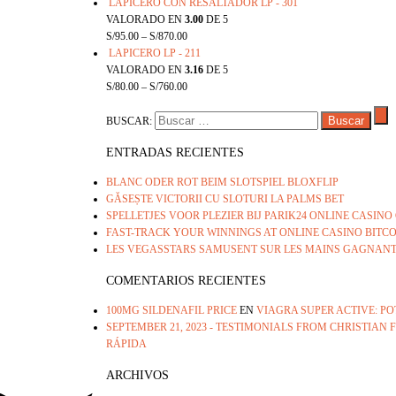
LAPICERO CON RESALTADOR LP - 301
VALORADO EN
3.00
DE 5
S/
95.00
–
S/
870.00
LAPICERO LP - 211
VALORADO EN
3.16
DE 5
S/
80.00
–
S/
760.00
BUSCAR:
ENTRADAS RECIENTES
BLANC ODER ROT BEIM SLOTSPIEL BLOXFLIP
GĂSEȘTE VICTORII CU SLOTURI LA PALMS BET
SPELLETJES VOOR PLEZIER BIJ PARIK24 ONLINE CASIN
FAST-TRACK YOUR WINNINGS AT ONLINE CASINO BITC
LES VEGASSTARS SAMUSENT SUR LES MAINS GAGNAN
COMENTARIOS RECIENTES
100MG SILDENAFIL PRICE
EN
VIAGRA SUPER ACTIVE: P
SEPTEMBER 21, 2023 - TESTIMONIALS FROM CHRISTIAN F
RÁPIDA
ARCHIVOS