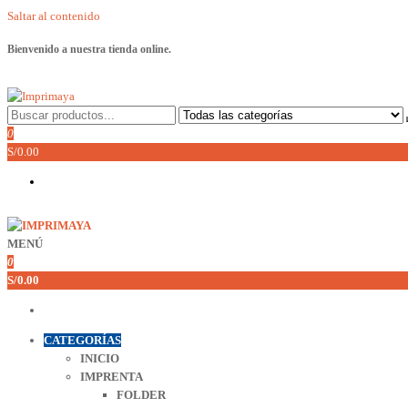
Saltar al contenido
Bienvenido a nuestra tienda online.
Imprimaya
Lo tenemos todo!
0
S/0.00
MENÚ
Imprimaya
Lo tenemos todo!
0
S/0.00
CATEGORÍAS
INICIO
IMPRENTA
FOLDER