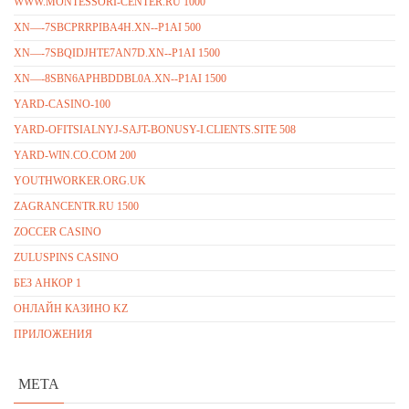
WWW.MONTESSORI-CENTER.RU 1000
XN—-7SBCPRRPIBA4H.XN--P1AI 500
XN—-7SBQIDJHTE7AN7D.XN--P1AI 1500
XN—-8SBN6APHBDDBL0A.XN--P1AI 1500
YARD-CASINO-100
YARD-OFITSIALNYJ-SAJT-BONUSY-I.CLIENTS.SITE 508
YARD-WIN.CO.COM 200
YOUTHWORKER.ORG.UK
ZAGRANCENTR.RU 1500
ZOCCER CASINO
ZULUSPINS CASINO
БЕЗ АНКОР 1
ОНЛАЙН КАЗИНО KZ
ПРИЛОЖЕНИЯ
META