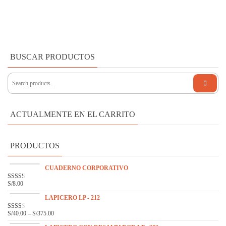
BUSCAR PRODUCTOS
ACTUALMENTE EN EL CARRITO
PRODUCTOS
CUADERNO CORPORATIVO
S/
8.00
VAL
ORA
DO
LAPICERO LP - 212
EN
2.31
S/
40.00
–
S/
375.00
VAL
DE 5
ORA