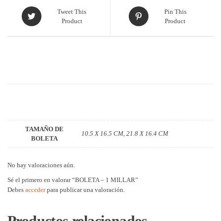
Tweet This
Pin This
Product
Product
DESCRIPCIÓN
INFORMACIÓN ADICIONAL
VALORACIONES (9)
TAMAÑO DE
10.5 X 16.5 CM, 21.8 X 16.4 CM
BOLETA
No hay valoraciones aún.
Sé el primero en valorar “BOLETA – 1 MILLAR”
Debes
acceder
para publicar una valoración.
Productos relacionados