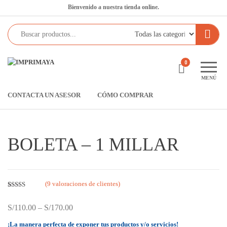
Saltar
Bienvenido a nuestra tienda online.
al
contenido
Imprimaya
Lo
0
tenemos
MENÚ
todo!
CONTACTA UN ASESOR
CÓMO COMPRAR
BOLETA – 1 MILLAR
(
9
valoraciones de clientes)
Valora
9
do
2.67
S/
110.00
–
S/
170.00
sobre
5
¡La manera perfecta de exponer tus productos y/o servicios!
basad