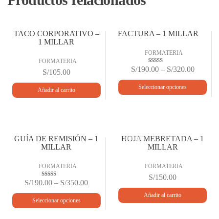
TACO CORPORATIVO –
FACTURA – 1 MILLAR
1 MILLAR
FORMATERIA
FORMATERIA
S/
190.00
–
S/
320.00
Valora
S/
105.00
do en
2.52
de 5
Seleccionar opciones
Añadir al carrito
GUÍA DE REMISIÓN – 1
HOJA MEBRETADA – 1
MILLAR
MILLAR
FORMATERIA
FORMATERIA
S/
150.00
S/
190.00
–
S/
350.00
Valor
ado
en
Añadir al carrito
2.43
Seleccionar opciones
de 5