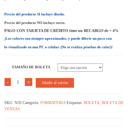
o en
puntu
acione
Precio del producto SI incluye diseño.
s de
cliente
s
Precio del producto NO incluye envio.
PAGO CON TARJETA DE CRÉDITO tiene un RECARGO de + 4%
¡Los colores son siempre aproximados, y puede diferir un poco con
lo visualizado en una PC o celular. (No se realiza pruebas de color)!
TAMAÑO DE BOLETA
BOLETA
-
+
Añadir al carrito
-
1
MILLAR
SKU:
N/D
Categoría:
FORMATERIA
Etiquetas:
BOLETA
,
BOLETA DE
cantidad
VENTAS