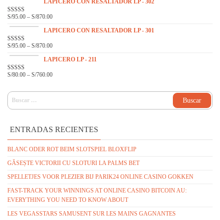
DO
LAPICERO CON RESALTADOR LP - 302
EN
2.14
S/
95.00
–
S/
870.00
VALOR
DE 5
ADO
EN
3.33
LAPICERO CON RESALTADOR LP - 301
DE 5
S/
95.00
–
S/
870.00
VALO
RADO
EN
LAPICERO LP - 211
3.00
DE 5
S/
80.00
–
S/
760.00
VALOR
ADO
EN
3.16
DE 5
BUSCAR:
ENTRADAS RECIENTES
BLANC ODER ROT BEIM SLOTSPIEL BLOXFLIP
GĂSEȘTE VICTORII CU SLOTURI LA PALMS BET
SPELLETJES VOOR PLEZIER BIJ PARIK24 ONLINE CASINO GOKKEN
FAST-TRACK YOUR WINNINGS AT ONLINE CASINO BITCOIN AU:
EVERYTHING YOU NEED TO KNOW ABOUT
LES VEGASSTARS SAMUSENT SUR LES MAINS GAGNANTES