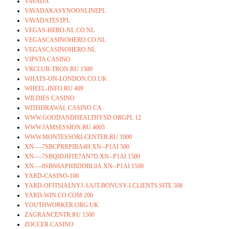
VAVADA
VAVADAKASYNOONLINEPL
VAVADATESTPL
VEGAS-HERO-NL.CO.NL
VEGASCASINOHERO.CO.NL
VEGASCASINOHERO.NL
VIPSTA CASINO
VRCLUB-TRON.RU 1500
WHATS-ON-LONDON.CO.UK
WHEEL-INFO.RU 409
WILDIES CASINO
WITHDRAWAL CASINO CA
WWW.GOODANDHEALTHYSD.ORGPL 12
WWW.JAMSESSION.RU 4005
WWW.MONTESSORI-CENTER.RU 1000
XN—-7SBCPRRPIBA4H.XN--P1AI 500
XN—-7SBQIDJHTE7AN7D.XN--P1AI 1500
XN—-8SBN6APHBDDBL0A.XN--P1AI 1500
YARD-CASINO-100
YARD-OFITSIALNYJ-SAJT-BONUSY-I.CLIENTS.SITE 508
YARD-WIN.CO.COM 200
YOUTHWORKER.ORG.UK
ZAGRANCENTR.RU 1500
ZOCCER CASINO