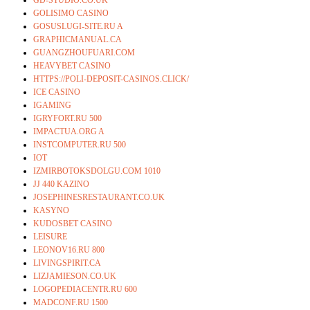
GD-STUDIO.CO.UK
GOLISIMO CASINO
GOSUSLUGI-SITE.RU A
GRAPHICMANUAL.CA
GUANGZHOUFUARI.COM
HEAVYBET CASINO
HTTPS://POLI-DEPOSIT-CASINOS.CLICK/
ICE CASINO
IGAMING
IGRYFORT.RU 500
IMPACTUA.ORG A
INSTCOMPUTER.RU 500
IOT
IZMIRBOTOKSDOLGU.COM 1010
JJ 440 KAZINO
JOSEPHINESRESTAURANT.CO.UK
KASYNO
KUDOSBET CASINO
LEISURE
LEONOV16.RU 800
LIVINGSPIRIT.CA
LIZJAMIESON.CO.UK
LOGOPEDIACENTR.RU 600
MADCONF.RU 1500