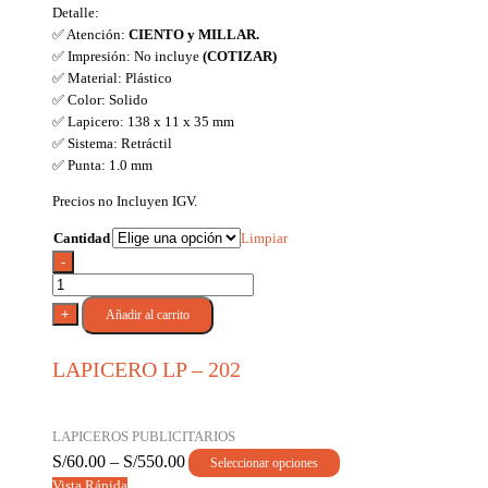
Detalle:
✅ Atención:
CIENTO y MILLAR.
✅ Impresión: No incluye
(COTIZAR)
✅ Material: Plástico
✅ Color: Solido
✅ Lapicero: 138 x 11 x 35 mm
✅ Sistema: Retráctil
✅ Punta: 1.0 mm
Precios no Incluyen IGV.
Cantidad
Limpiar
-
LAPICERO
LP
+
Añadir al carrito
-
202
LAPICERO LP – 202
cantidad
LAPICEROS PUBLICITARIOS
S/
60.00
–
S/
550.00
Seleccionar opciones
Vista Rápida