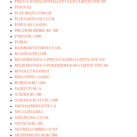
PINCO-CASINO-OFITSIALNYJ-SAJT.CLIENTS.SITE 505
PINUP AZ
PLAY-BIZZO.COM.GR
PLOUGHDULOE.CO.UK
POPULAR CASINO
PRO-DOM-MEBEL.RU 500
PTMAP.RU 1000
PUBLIC
RAINBOWSTUDIOS.CO.UK
RCAWEALTH.COM
REGISTRATSIJA-V-PINCO-CASINO.CLIENTS.SITE 510
REGISTRATSIJA-V-POKERDOM-KAK.CLIENTS.SITE 505
REVOLUT KASINOT
RINGOSPIN CASINO
RUBDS54.RU 1500
SADOVYI.RU A
SCH2KR.RU 500
SCHOOL8-PLAST.RU 1500
SHUSWAPRINGETTE.CA
SIN CATEGORÍA
SINGINGPIG.CO.UK
SINTAI74.RU 500
SKITHECLUBBIES.CO.NZ
SKOPINMUSEUM.RU 800