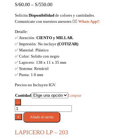
S/
60.00
–
S/
550.00
Solicita
Disponibilidad
de colores y cantidades.
Comunícate con nuestros asesores
👉🏼
Whats App!!
Detalle:
✅ Atención:
CIENTO y MILLAR.
✅ Impresión: No incluye
(COTIZAR)
✅ Material: Plástico
✅ Color: Solido con negro
✅ Lapicero: 138 x 11 x 35 mm
✅ Sistema: Retráctil
✅ Punta: 1.0 mm
Precios no Incluyen IGV.
Cantidad
Limpiar
-
LAPICERO
LP
+
Añadir al carrito
-
203
LAPICERO LP – 203
cantidad