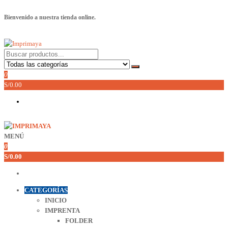
Saltar
Bienvenido a nuestra tienda online.
al
contenido
Imprimaya
Lo tenemos todo!
0
S/0.00
MENÚ
Imprimaya
Lo tenemos todo!
0
S/0.00
CATEGORÍAS
INICIO
IMPRENTA
FOLDER