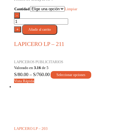
Cantidad
Limpiar
-
LAPICERO
LP
+
Añadir al carrito
-
211
LAPICERO LP – 211
cantidad
LAPICEROS PUBLICITARIOS
Valorado en
3.16
de 5
S/
80.00
–
S/
760.00
Seleccionar opciones
Vista Rápida
LAPICERO LP – 203