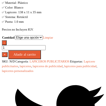
✅ Material: Plástico
✅ Color: Blanco
✅ Lapicero: 138 x 11 x 35 mm
✅ Sistema: Retráctil
✅ Punta: 1.0 mm
Precios no Incluyen IGV.
Cantidad
Limpiar
-
LAPICERO
LP
+
Añadir al carrito
-
208
SKU:
N/D
Categoría:
LAPICEROS PUBLICITARIOS
Etiquetas:
Lapicero
cantidad
publicitarios
,
lapiceros
,
lapiceros de publicidad
,
lapiceros para publicidad
,
lapiceros personalizados