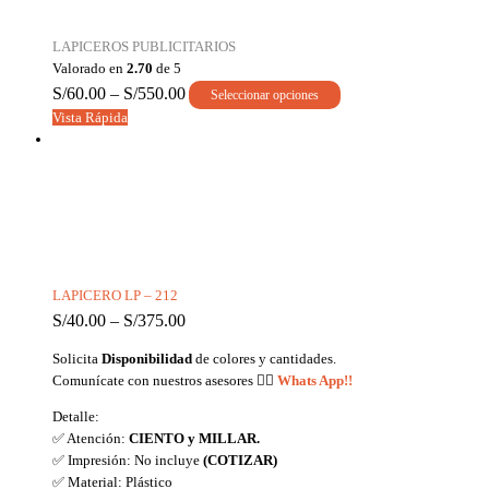
LAPICEROS PUBLICITARIOS
Valorado en
2.70
de 5
S/
60.00
–
S/
550.00
Seleccionar opciones
Vista Rápida
LAPICERO LP – 212
S/
40.00
–
S/
375.00
Solicita
Disponibilidad
de colores y cantidades.
Comunícate con nuestros asesores
👉🏼
Whats App!!
Detalle:
✅ Atención:
CIENTO y MILLAR.
✅ Impresión: No incluye
(COTIZAR)
✅ Material: Plástico