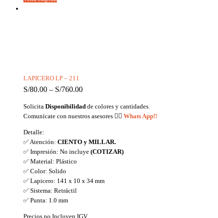
LAPICERO LP – 211
S/
80.00
–
S/
760.00
Solicita
Disponibilidad
de colores y cantidades.
Comunícate con nuestros asesores
👉🏼
Whats App!!
Detalle:
✅ Atención:
CIENTO y MILLAR.
✅ Impresión: No incluye
(COTIZAR)
✅ Material: Plástico
✅ Color: Solido
✅ Lapicero: 141 x 10 x 34 mm
✅ Sistema: Retráctil
✅ Punta: 1.0 mm
Precios no Incluyen IGV.