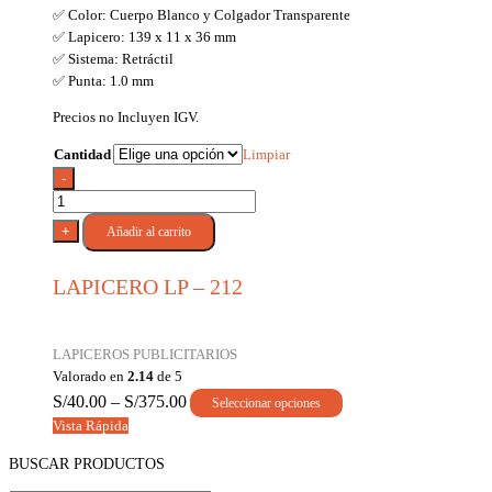
✅ Color: Cuerpo Blanco y Colgador Transparente
✅ Lapicero: 139 x 11 x 36 mm
✅ Sistema: Retráctil
✅ Punta: 1.0 mm
Precios no Incluyen IGV.
Cantidad
Limpiar
-
LAPICERO
LP
+
Añadir al carrito
-
212
LAPICERO LP – 212
cantidad
LAPICEROS PUBLICITARIOS
Valorado en
2.14
de 5
S/
40.00
–
S/
375.00
Seleccionar opciones
Vista Rápida
BUSCAR PRODUCTOS