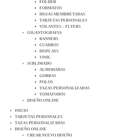
FOLDER
FORMATOS
HOJAS MEMBRETADAS
TARJETAS PERSONALES
VOLANTES – FLYERS
GIGANTOGRAFIA
BANNERS
CUADROS
DISPLAYS
VINIL
SUBLIMADO
ALMOHADAS
GORRAS
POLOS
TAZAS PERSONALIZADAS
TOMATODOS
DISEÑO ONLINE
INICIO
TARJETAS PERSONALES
TAZAS PERSONALIZADAS
DISEÑO ONLINE
CREAR NUEVO DISEÑO