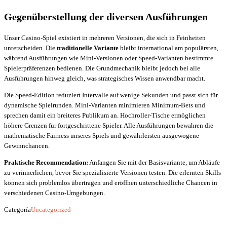
Gegenüberstellung der diversen Ausführungen
Unser Casino-Spiel existiert in mehreren Versionen, die sich in Feinheiten
unterscheiden. Die
traditionelle Variante
bleibt international am populärsten,
während Ausführungen wie Mini-Versionen oder Speed-Varianten bestimmte
Spielerpräferenzen bedienen. Die Grundmechanik bleibt jedoch bei alle
Ausführungen hinweg gleich, was strategisches Wissen anwendbar macht.
Die Speed-Edition reduziert Intervalle auf wenige Sekunden und passt sich für
dynamische Spielrunden. Mini-Varianten minimieren Minimum-Bets und
sprechen damit ein breiteres Publikum an. Hochroller-Tische ermöglichen
höhere Grenzen für fortgeschrittene Spieler. Alle Ausführungen bewahren die
mathematische Fairness unseres Spiels und gewährleisten ausgewogene
Gewinnchancen.
Praktische Recommendation:
Anfangen Sie mit der Basisvariante, um Abläufe
zu verinnerlichen, bevor Sie spezialisierte Versionen testen. Die erlernten Skills
können sich problemlos übertragen und eröffnen unterschiedliche Chancen in
verschiedenen Casino-Umgebungen.
Categoría
Uncategorized