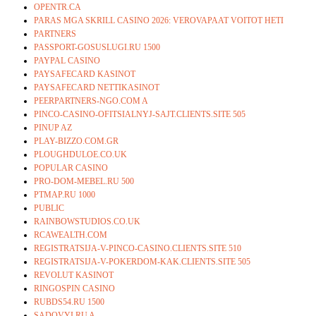
OPENTR.CA
PARAS MGA SKRILL CASINO 2026: VEROVAPAAT VOITOT HETI
PARTNERS
PASSPORT-GOSUSLUGI.RU 1500
PAYPAL CASINO
PAYSAFECARD KASINOT
PAYSAFECARD NETTIKASINOT
PEERPARTNERS-NGO.COM A
PINCO-CASINO-OFITSIALNYJ-SAJT.CLIENTS.SITE 505
PINUP AZ
PLAY-BIZZO.COM.GR
PLOUGHDULOE.CO.UK
POPULAR CASINO
PRO-DOM-MEBEL.RU 500
PTMAP.RU 1000
PUBLIC
RAINBOWSTUDIOS.CO.UK
RCAWEALTH.COM
REGISTRATSIJA-V-PINCO-CASINO.CLIENTS.SITE 510
REGISTRATSIJA-V-POKERDOM-KAK.CLIENTS.SITE 505
REVOLUT KASINOT
RINGOSPIN CASINO
RUBDS54.RU 1500
SADOVYI.RU A