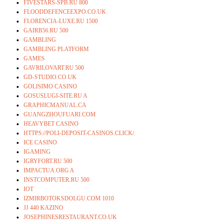
FIVESTARS-SPB.RU 800
FLOODDEFENCEEXPO.CO.UK
FLORENCIA-LUXE.RU 1500
GAIRB56.RU 500
GAMBLING
GAMBLING PLATFORM
GAMES
GAVRILOVART.RU 500
GD-STUDIO.CO.UK
GOLISIMO CASINO
GOSUSLUGI-SITE.RU A
GRAPHICMANUAL.CA
GUANGZHOUFUARI.COM
HEAVYBET CASINO
HTTPS://POLI-DEPOSIT-CASINOS.CLICK/
ICE CASINO
IGAMING
IGRYFORT.RU 500
IMPACTUA.ORG A
INSTCOMPUTER.RU 500
IOT
IZMIRBOTOKSDOLGU.COM 1010
JJ 440 KAZINO
JOSEPHINESRESTAURANT.CO.UK