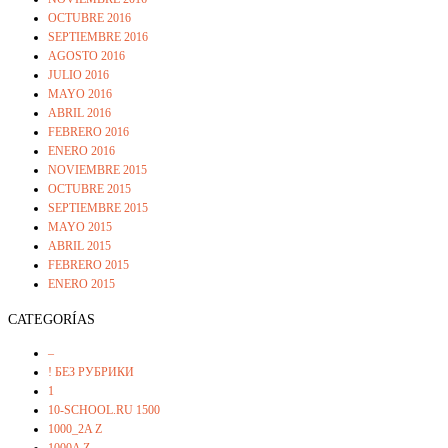
OCTUBRE 2016
SEPTIEMBRE 2016
AGOSTO 2016
JULIO 2016
MAYO 2016
ABRIL 2016
FEBRERO 2016
ENERO 2016
NOVIEMBRE 2015
OCTUBRE 2015
SEPTIEMBRE 2015
MAYO 2015
ABRIL 2015
FEBRERO 2015
ENERO 2015
CATEGORÍAS
–
! БЕЗ РУБРИКИ
1
10-SCHOOL.RU 1500
1000_2A Z
1000A Z