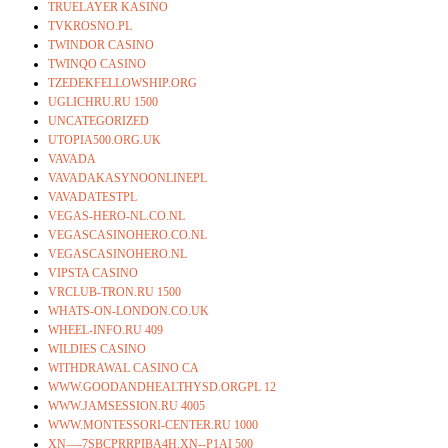
TRUELAYER KASINO
TVKROSNO.PL
TWINDOR CASINO
TWINQO CASINO
TZEDEKFELLOWSHIP.ORG
UGLICHRU.RU 1500
UNCATEGORIZED
UTOPIA500.ORG.UK
VAVADA
VAVADAKASYNOONLINEPL
VAVADATESTPL
VEGAS-HERO-NL.CO.NL
VEGASCASINOHERO.CO.NL
VEGASCASINOHERO.NL
VIPSTA CASINO
VRCLUB-TRON.RU 1500
WHATS-ON-LONDON.CO.UK
WHEEL-INFO.RU 409
WILDIES CASINO
WITHDRAWAL CASINO CA
WWW.GOODANDHEALTHYSD.ORGPL 12
WWW.JAMSESSION.RU 4005
WWW.MONTESSORI-CENTER.RU 1000
XN—-7SBCPRRPIBA4H.XN--P1AI 500