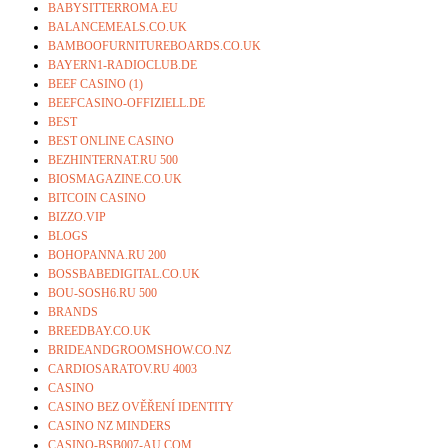
BABYSITTERROMA.EU
BALANCEMEALS.CO.UK
BAMBOOFURNITUREBOARDS.CO.UK
BAYERN1-RADIOCLUB.DE
BEEF CASINO (1)
BEEFCASINO-OFFIZIELL.DE
BEST
BEST ONLINE CASINO
BEZHINTERNAT.RU 500
BIOSMAGAZINE.CO.UK
BITCOIN CASINO
BIZZO.VIP
BLOGS
BOHOPANNA.RU 200
BOSSBABEDIGITAL.CO.UK
BOU-SOSH6.RU 500
BRANDS
BREEDBAY.CO.UK
BRIDEANDGROOMSHOW.CO.NZ
CARDIOSARATOV.RU 4003
CASINO
CASINO BEZ OVĚŘENÍ IDENTITY
CASINO NZ MINDERS
CASINO-BSB007-AU.COM