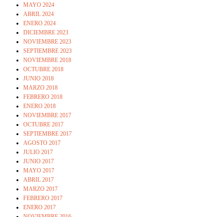
MAYO 2024
ABRIL 2024
ENERO 2024
DICIEMBRE 2023
NOVIEMBRE 2023
SEPTIEMBRE 2023
NOVIEMBRE 2018
OCTUBRE 2018
JUNIO 2018
MARZO 2018
FEBRERO 2018
ENERO 2018
NOVIEMBRE 2017
OCTUBRE 2017
SEPTIEMBRE 2017
AGOSTO 2017
JULIO 2017
JUNIO 2017
MAYO 2017
ABRIL 2017
MARZO 2017
FEBRERO 2017
ENERO 2017
NOVIEMBRE 2016