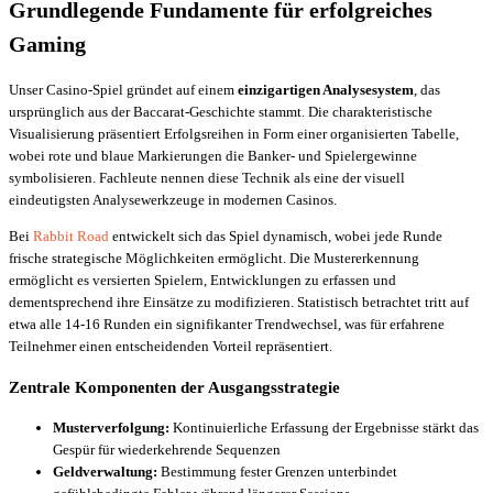
Grundlegende Fundamente für erfolgreiches
Gaming
Unser Casino-Spiel gründet auf einem
einzigartigen Analysesystem
, das
ursprünglich aus der Baccarat-Geschichte stammt. Die charakteristische
Visualisierung präsentiert Erfolgsreihen in Form einer organisierten Tabelle,
wobei rote und blaue Markierungen die Banker- und Spielergewinne
symbolisieren. Fachleute nennen diese Technik als eine der visuell
eindeutigsten Analysewerkzeuge in modernen Casinos.
Bei
Rabbit Road
entwickelt sich das Spiel dynamisch, wobei jede Runde
frische strategische Möglichkeiten ermöglicht. Die Mustererkennung
ermöglicht es versierten Spielern, Entwicklungen zu erfassen und
dementsprechend ihre Einsätze zu modifizieren. Statistisch betrachtet tritt auf
etwa alle 14-16 Runden ein signifikanter Trendwechsel, was für erfahrene
Teilnehmer einen entscheidenden Vorteil repräsentiert.
Zentrale Komponenten der Ausgangsstrategie
Musterverfolgung:
Kontinuierliche Erfassung der Ergebnisse stärkt das
Gespür für wiederkehrende Sequenzen
Geldverwaltung:
Bestimmung fester Grenzen unterbindet