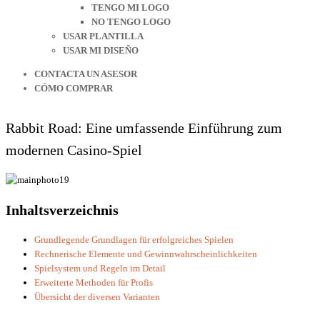
TENGO MI LOGO
NO TENGO LOGO
USAR PLANTILLA
USAR MI DISEÑO
CONTACTA UN ASESOR
CÓMO COMPRAR
Rabbit Road: Eine umfassende Einführung zum
modernen Casino-Spiel
Inhaltsverzeichnis
Grundlegende Grundlagen für erfolgreiches Spielen
Rechnerische Elemente und Gewinnwahrscheinlichkeiten
Spielsystem und Regeln im Detail
Erweiterte Methoden für Profis
Übersicht der diversen Varianten