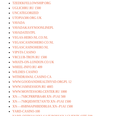
TZEDEKFELLOWSHIP.ORG
UGLICHRU.RU 1500
UNCATEGORIZED
UTOPIA500.ORG.UK
VAVADA
VAVADAKASYNOONLINEPL
VAVADATESTPL
VEGAS-HERO-NL.CO.NL
VEGASCASINOHERO.CO.NL
VEGASCASINOHERO.NL
VIPSTA CASINO
VRCLUB-TRON.RU 1500
WHATS-ON-LONDON.CO.UK
WHEEL-INFO.RU 409
WILDIES CASINO
WITHDRAWAL CASINO CA
WWW.GOODANDHEALTHYSD.ORGPL 12
WWW.JAMSESSION.RU 4005
WWW.MONTESSORI-CENTER.RU 1000
XN—-7SBCPRRPIBA4H.XN--P1AI 500
XN—-7SBQIDJHTE7AN7D.XN--P1AI 1500
XN—-8SBN6APHBDDBL0A.XN--P1AI 1500
YARD-CASINO-100