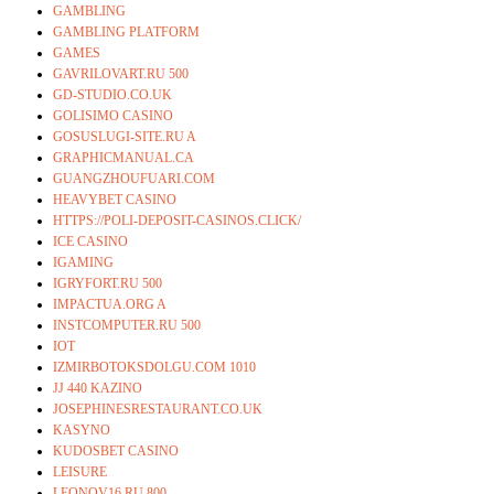
GAMBLING
GAMBLING PLATFORM
GAMES
GAVRILOVART.RU 500
GD-STUDIO.CO.UK
GOLISIMO CASINO
GOSUSLUGI-SITE.RU A
GRAPHICMANUAL.CA
GUANGZHOUFUARI.COM
HEAVYBET CASINO
HTTPS://POLI-DEPOSIT-CASINOS.CLICK/
ICE CASINO
IGAMING
IGRYFORT.RU 500
IMPACTUA.ORG A
INSTCOMPUTER.RU 500
IOT
IZMIRBOTOKSDOLGU.COM 1010
JJ 440 KAZINO
JOSEPHINESRESTAURANT.CO.UK
KASYNO
KUDOSBET CASINO
LEISURE
LEONOV16.RU 800