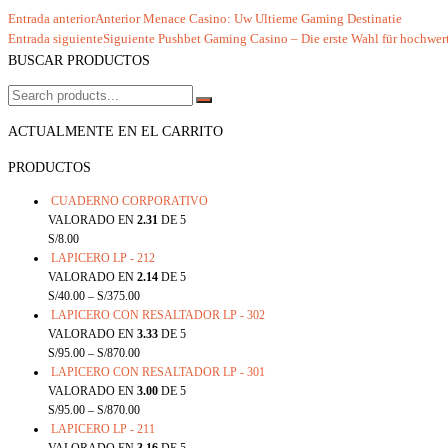
Entrada anterior
Anterior
Menace Casino: Uw Ultieme Gaming Destinatie
Entrada siguiente
Siguiente
Pushbet Gaming Casino – Die erste Wahl für hochwer
BUSCAR PRODUCTOS
ACTUALMENTE EN EL CARRITO
PRODUCTOS
CUADERNO CORPORATIVO
VALORADO EN
2.31
DE 5
S/
8.00
LAPICERO LP - 212
VALORADO EN
2.14
DE 5
S/
40.00
–
S/
375.00
LAPICERO CON RESALTADOR LP - 302
VALORADO EN
3.33
DE 5
S/
95.00
–
S/
870.00
LAPICERO CON RESALTADOR LP - 301
VALORADO EN
3.00
DE 5
S/
95.00
–
S/
870.00
LAPICERO LP - 211