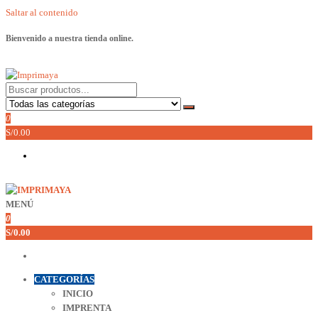
Saltar al contenido
Bienvenido a nuestra tienda online.
Imprimaya
Lo tenemos todo!
0
S/0.00
MENÚ
Imprimaya
Lo tenemos todo!
0
S/0.00
CATEGORÍAS
INICIO
IMPRENTA