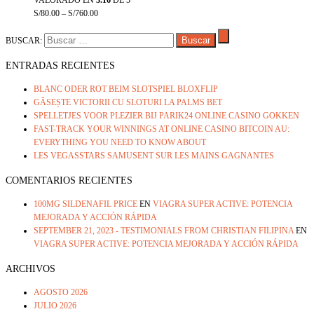
VALORADO EN
3.16
DE 5
S/
80.00
–
S/
760.00
BUSCAR:
ENTRADAS RECIENTES
BLANC ODER ROT BEIM SLOTSPIEL BLOXFLIP
GĂSEȘTE VICTORII CU SLOTURI LA PALMS BET
SPELLETJES VOOR PLEZIER BIJ PARIK24 ONLINE CASINO GOKKEN
FAST-TRACK YOUR WINNINGS AT ONLINE CASINO BITCOIN AU:
EVERYTHING YOU NEED TO KNOW ABOUT
LES VEGASSTARS SAMUSENT SUR LES MAINS GAGNANTES
COMENTARIOS RECIENTES
100MG SILDENAFIL PRICE
EN
VIAGRA SUPER ACTIVE: POTENCIA
MEJORADA Y ACCIÓN RÁPIDA
SEPTEMBER 21, 2023 - TESTIMONIALS FROM CHRISTIAN FILIPINA
EN
VIAGRA SUPER ACTIVE: POTENCIA MEJORADA Y ACCIÓN RÁPIDA
ARCHIVOS
AGOSTO 2026
JULIO 2026