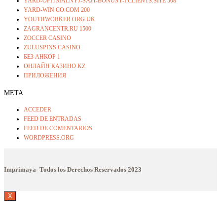
YARD-OFITSIALNYJ-SAJT-BONUSY-I.CLIENTS.SITE 508
YARD-WIN.CO.COM 200
YOUTHWORKER.ORG.UK
ZAGRANCENTR.RU 1500
ZOCCER CASINO
ZULUSPINS CASINO
БЕЗ АНКОР 1
ОНЛАЙН КАЗИНО KZ
ПРИЛОЖЕНИЯ
META
ACCEDER
FEED DE ENTRADAS
FEED DE COMENTARIOS
WORDPRESS.ORG
Imprimaya- Todos los Derechos Reservados
2023
X