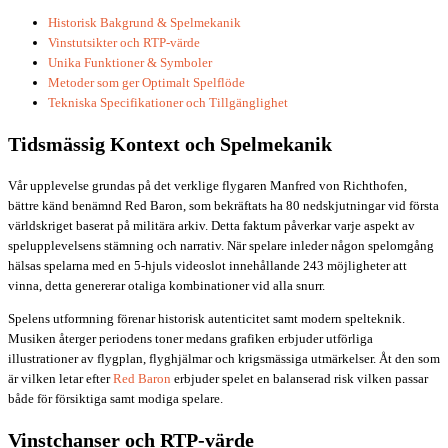
Historisk Bakgrund & Spelmekanik
Vinstutsikter och RTP-värde
Unika Funktioner & Symboler
Metoder som ger Optimalt Spelflöde
Tekniska Specifikationer och Tillgänglighet
Tidsmässig Kontext och Spelmekanik
Vår upplevelse grundas på det verklige flygaren Manfred von Richthofen,
bättre känd benämnd Red Baron, som bekräftats ha 80 nedskjutningar vid första
världskriget baserat på militära arkiv. Detta faktum påverkar varje aspekt av
spelupplevelsens stämning och narrativ. När spelare inleder någon spelomgång
hälsas spelarna med en 5-hjuls videoslot innehållande 243 möjligheter att
vinna, detta genererar otaliga kombinationer vid alla snurr.
Spelens utformning förenar historisk autenticitet samt modern spelteknik.
Musiken återger periodens toner medans grafiken erbjuder utförliga
illustrationer av flygplan, flyghjälmar och krigsmässiga utmärkelser. Åt den som
är vilken letar efter
Red Baron
erbjuder spelet en balanserad risk vilken passar
både för försiktiga samt modiga spelare.
Vinstchanser och RTP-värde