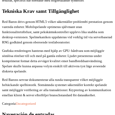
resultat, speciellt när förenade med högbetalande symboler.
Tekniska Krav samt Tillgänglighet
Red Baron drivs genom HTML5 vilket säkerställer problemfri prestation genom
varenda enheter. Mobilspelande optimeras självmant utan
funktionalitetsförlust, samt pekskärmskontroller upplevs lika snabba som
desktop-versionen. Spelmekaniken uppdateras vid verklig tid via serverbaserad
RNG godkänd genom oberoende testlaboratorier.
Grafiska renderingen hanteras med hjälp av GPU- hårdvara som möjliggör
sömlösa rörelser till och med på gamla enheter. Ljudet presenteras under
komprimerat format detta avväger kvalitet emot bandbreddsanvändning.
Spelare skulle kunna anpassa volym enskilt till aktivera tyst läge avseende
diskreta spelande.
Red Barons servrar dokumenterar alla runda transparent vilket möjliggör
heltäckande spelhistorik. Sistnämnda systemet säkerställer korrekt spelande
samt möjliggör verifiering av alla transaktioner. Kryptering av kommunikation
emellan klient & server efterföljer branschstandard för datasäkerhet.
Categoría
Uncategorized
Navegación de entradas