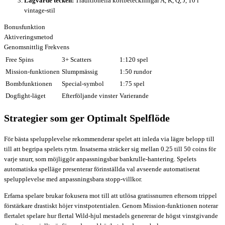
Lågvärde tecken:
Traditionella kortbeteckningar A, K, Q, J, 10 i
vintage-stil
Bonusfunktion
Aktiveringsmetod
Genomsnittlig Frekvens
Free Spins
3+ Scatters
1:120 spel
Mission-funktionen
Slumpmässig
1:50 rundor
Bombfunktionen
Special-symbol
1:75 spel
Dogfight-läget
Efterföljande vinster
Varierande
Strategier som ger Optimalt Spelflöde
För bästa spelupplevelse rekommenderar spelet att inleda via lägre belopp till
till att begripa spelets rytm. Insatserna sträcker sig mellan 0.25 till 50 coins för
varje snurr, som möjliggör anpassningsbar bankrulle-hantering. Spelets
automatiska spelläge presenterar förinställda val avseende automatiserat
spelupplevelse med anpassningsbara stopp-villkor.
Erfarna spelare brukar fokusera mot till att utlösa gratissnurren eftersom trippel
förstärkare drastiskt höjer vinstpotentialen. Genom Mission-funktionen noterar
flertalet spelare hur flertal Wild-hjul mestadels genererar de högst vinstgivande