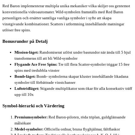
Red Baron implementerar multipla unika mekaniker vilka skiljer oss gentemot
konventionella videoautomater. Wild-symbolen framställs med Red Baron
personligen och ersätter samtliga vanliga symboler i syfte att skapa
vinstgivande kombinationer. Scatters i utformning innehållande matningar
utlöser free spins.
Bonusrundor på Detalj
Mission-läget:
Randomiserat utlöst under basrundor när ända till 5 hjul
transformeras till att bli Wild-symboler
Flygande Ace Free Spins:
Tre till flera Scatter-symboler triggar 15 free
spins med tredubbla vinster
Bomb-läget:
Bomb- symbolerna skapar kluster innehållande likadana
symboler till förbättrade vinstchanser
Luftstridläget:
Stigande multiplikator som ökar för alla konsekutiv träff
upp till 10x
Symbol-hierarki och Värdering
Premiumsymboler:
Red Baron-piloten, röda triplan, guldglänsande
målsökare
Medel-symboler:
Officiella ordnar, bruna flyghjälmar, fältflaskor