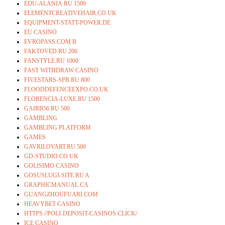
EDU-ALANIA.RU 1500
ELEMENTCREATIVEHAIR.CO.UK
EQUIPMENT-STATT-POWER.DE
EU CASINO
EVROPASS.COM B
FAKTOVED.RU 200
FANSTYLE.RU 1000
FAST WITHDRAW CASINO
FIVESTARS-SPB.RU 800
FLOODDEFENCEEXPO.CO.UK
FLORENCIA-LUXE.RU 1500
GAIRB56.RU 500
GAMBLING
GAMBLING PLATFORM
GAMES
GAVRILOVART.RU 500
GD-STUDIO.CO.UK
GOLISIMO CASINO
GOSUSLUGI-SITE.RU A
GRAPHICMANUAL.CA
GUANGZHOUFUARI.COM
HEAVYBET CASINO
HTTPS://POLI-DEPOSIT-CASINOS.CLICK/
ICE CASINO