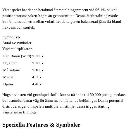
Vårat spelet har denna beräknad återbetalningsprocent vid 96.1%, vilket
positionerar oss säkert högre än genomsnittet. Denna återbetalningsvärde
kombineras och ett mellan volatilitet detta ger en balanserad jämvikt bland
frekvens och storlek.
Symboltyp
Antal av symboler
Vinstmultiplikator
Red Baron (Wild)
5
500x
Flygplan
5
200x
Målsökare
5
100x
Medalj
4
50x
Hjälm
4
40x
Högsta vinsten vid grundspel skulle kunna nå ända till 50,000 poäng, medans
bonusrundor banar väg för ännu mer omfattande belöningar. Denna potential
distribueras genom spelets multipla vinstlinjer dessa triggas starting
vänstersidan till höger.
Speciella Features & Symboler