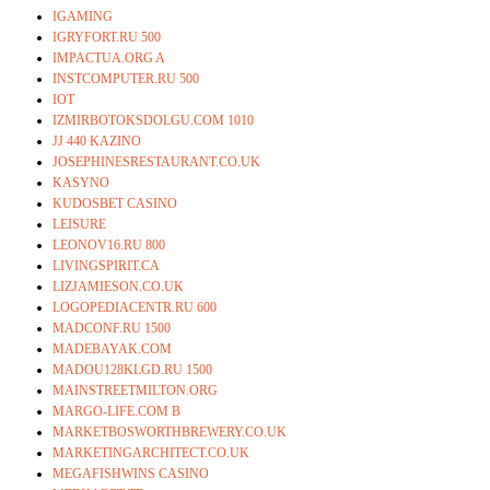
IGAMING
IGRYFORT.RU 500
IMPACTUA.ORG A
INSTCOMPUTER.RU 500
IOT
IZMIRBOTOKSDOLGU.COM 1010
JJ 440 KAZINO
JOSEPHINESRESTAURANT.CO.UK
KASYNO
KUDOSBET CASINO
LEISURE
LEONOV16.RU 800
LIVINGSPIRIT.CA
LIZJAMIESON.CO.UK
LOGOPEDIACENTR.RU 600
MADCONF.RU 1500
MADEBAYAK.COM
MADOU128KLGD.RU 1500
MAINSTREETMILTON.ORG
MARGO-LIFE.COM B
MARKETBOSWORTHBREWERY.CO.UK
MARKETINGARCHITECT.CO.UK
MEGAFISHWINS CASINO