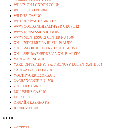
WHATS-ON-LONDON.CO.UK
WHEEL-INFO.RU 409
WILDIES CASINO
WITHDRAWAL CASINO CA
WWW.GOODANDHEALTHYSD.ORGPL 12
WWW.JAMSESSION.RU 4005
WWW.MONTESSORI-CENTER.RU 1000
XN—-7SBCPRRPIBA4H.XN--P1AI 500
XN—-7SBQIDJHTE7AN7D.XN--P1AI 1500
XN—-8SBN6APHBDDBL0A.XN--P1AI 1500
YARD-CASINO-100
YARD-OFITSIALNYJ-SAJT-BONUSY-I.CLIENTS.SITE 508
YARD-WIN.CO.COM 200
YOUTHWORKER.ORG.UK
ZAGRANCENTR.RU 1500
ZOCCER CASINO
ZULUSPINS CASINO
БЕЗ АНКОР 1
ОНЛАЙН КАЗИНО KZ
ПРИЛОЖЕНИЯ
META
ACCEDER