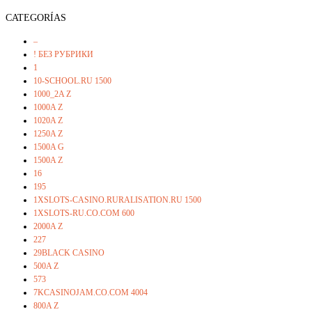
CATEGORÍAS
–
! БЕЗ РУБРИКИ
1
10-SCHOOL.RU 1500
1000_2A Z
1000A Z
1020A Z
1250A Z
1500A G
1500A Z
16
195
1XSLOTS-CASINO.RURALISATION.RU 1500
1XSLOTS-RU.CO.COM 600
2000A Z
227
29BLACK CASINO
500A Z
573
7KCASINOJAM.CO.COM 4004
800A Z