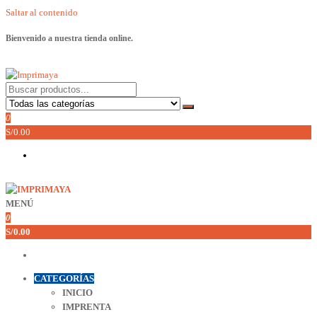
Saltar al contenido
Bienvenido a nuestra tienda online.
Imprimaya
Lo tenemos todo!
0
S/0.00
MENÚ
Imprimaya
Lo tenemos todo!
0
S/0.00
CATEGORÍAS
INICIO
IMPRENTA