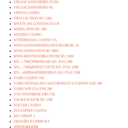
VEGASCASINOHERO.CO.NL
VEGASCASINOHERO.NL
VIPSTA CASINO
VRCLUB-TRON.RU 1500
WHATS-ON-LONDON.CO.UK
WHEEL-INFO.RU 409
WILDIES CASINO
WITHDRAWAL CASINO CA
WWW.GOODANDHEALTHYSD.ORGPL 12
WWW.JAMSESSION.RU 4005
WWW.MONTESSORI-CENTER.RU 1000
XN—-7SBCPRRPIBA4H.XN--P1AI 500
XN—-7SBQIDJHTE7AN7D.XN--P1AI 1500
XN—-8SBN6APHBDDBL0A.XN--P1AI 1500
YARD-CASINO-100
YARD-OFITSIALNYJ-SAJT-BONUSY-I.CLIENTS.SITE 508
YARD-WIN.CO.COM 200
YOUTHWORKER.ORG.UK
ZAGRANCENTR.RU 1500
ZOCCER CASINO
ZULUSPINS CASINO
БЕЗ АНКОР 1
ОНЛАЙН КАЗИНО KZ
ПРИЛОЖЕНИЯ