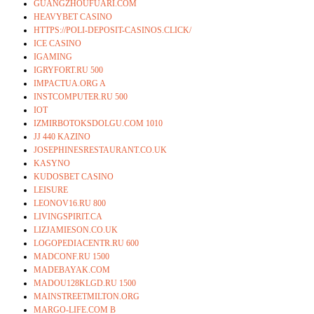
GUANGZHOUFUARI.COM
HEAVYBET CASINO
HTTPS://POLI-DEPOSIT-CASINOS.CLICK/
ICE CASINO
IGAMING
IGRYFORT.RU 500
IMPACTUA.ORG A
INSTCOMPUTER.RU 500
IOT
IZMIRBOTOKSDOLGU.COM 1010
JJ 440 KAZINO
JOSEPHINESRESTAURANT.CO.UK
KASYNO
KUDOSBET CASINO
LEISURE
LEONOV16.RU 800
LIVINGSPIRIT.CA
LIZJAMIESON.CO.UK
LOGOPEDIACENTR.RU 600
MADCONF.RU 1500
MADEBAYAK.COM
MADOU128KLGD.RU 1500
MAINSTREETMILTON.ORG
MARGO-LIFE.COM B