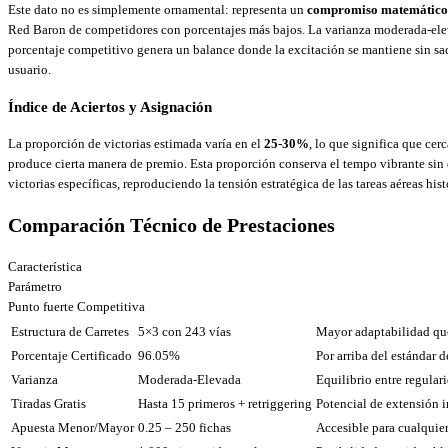
Este dato no es simplemente ornamental: representa un
compromiso matemático 
Red Baron de competidores con porcentajes más bajos. La varianza moderada-el
porcentaje competitivo genera un balance donde la excitación se mantiene sin sacri
usuario.
Índice de Aciertos y Asignación
La proporción de victorias estimada varía en el
25-30%
, lo que significa que cer
produce cierta manera de premio. Esta proporción conserva el tempo vibrante sin d
victorias específicas, reproduciendo la tensión estratégica de las tareas aéreas hist
Comparación Técnico de Prestaciones
Característica
Parámetro
Punto fuerte Competitiva
Estructura de Carretes
5×3 con 243 vías
Mayor adaptabilidad que
Porcentaje Certificado
96.05%
Por arriba del estándar d
Varianza
Moderada-Elevada
Equilibrio entre regular
Tiradas Gratis
Hasta 15 primeros + retriggering
Potencial de extensión i
Apuesta Menor/Mayor
0.25 – 250 fichas
Accesible para cualquier