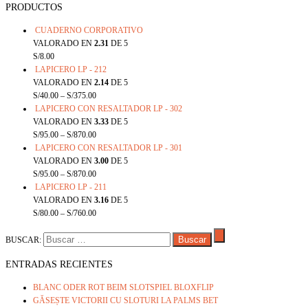
PRODUCTOS
CUADERNO CORPORATIVO
VALORADO EN
2.31
DE 5
S/
8.00
LAPICERO LP - 212
VALORADO EN
2.14
DE 5
S/
40.00
–
S/
375.00
LAPICERO CON RESALTADOR LP - 302
VALORADO EN
3.33
DE 5
S/
95.00
–
S/
870.00
LAPICERO CON RESALTADOR LP - 301
VALORADO EN
3.00
DE 5
S/
95.00
–
S/
870.00
LAPICERO LP - 211
VALORADO EN
3.16
DE 5
S/
80.00
–
S/
760.00
BUSCAR:
ENTRADAS RECIENTES
BLANC ODER ROT BEIM SLOTSPIEL BLOXFLIP
GĂSEȘTE VICTORII CU SLOTURI LA PALMS BET