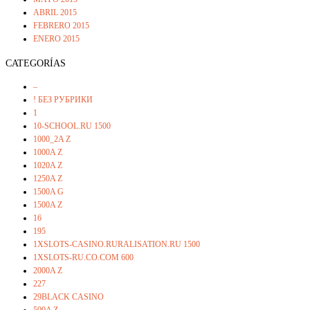
ABRIL 2015
FEBRERO 2015
ENERO 2015
CATEGORÍAS
–
! БЕЗ РУБРИКИ
1
10-SCHOOL.RU 1500
1000_2A Z
1000A Z
1020A Z
1250A Z
1500A G
1500A Z
16
195
1XSLOTS-CASINO.RURALISATION.RU 1500
1XSLOTS-RU.CO.COM 600
2000A Z
227
29BLACK CASINO
500A Z