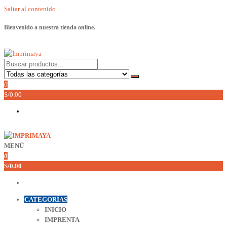
Saltar al contenido
Bienvenido a nuestra tienda online.
Imprimaya
Lo tenemos todo!
0
S/0.00
MENÚ
Imprimaya
Lo tenemos todo!
0
S/0.00
CATEGORÍAS
INICIO
IMPRENTA