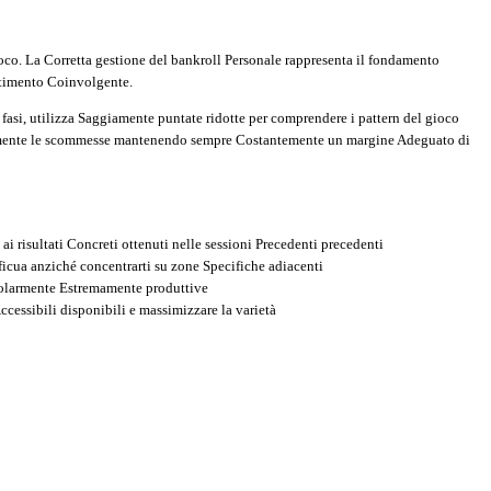
ioco. La Corretta gestione del bankroll Personale rappresenta il fondamento
ertimento Coinvolgente.
fasi, utilizza Saggiamente puntate ridotte per comprendere i pattern del gioco
dualmente le scommesse mantenendo sempre Costantemente un margine Adeguato di
 risultati Concreti ottenuti nelle sessioni Precedenti precedenti
ficua anziché concentrarti su zone Specifiche adiacenti
colarmente Estremamente produttive
cessibili disponibili e massimizzare la varietà