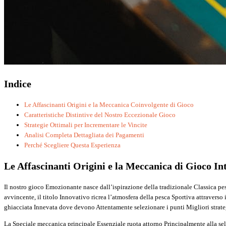
Indice
Le Affascinanti Origini e la Meccanica Coinvolgente di Gioco
Caratteristiche Distintive del Nostro Eccezionale Gioco
Strategie Ottimali per Incrementare le Vincite
Analisi Completa Dettagliata dei Pagamenti
Perché Scegliere Questa Esperienza
Le Affascinanti Origini e la Meccanica di Gioco In
Il nostro gioco Emozionante nasce dall’ispirazione della tradizionale Classica p
avvincente, il titolo Innovativo ricrea l’atmosfera della pesca Sportiva attravers
ghiacciata Innevata dove devono Attentamente selezionare i punti Migliori strategi
La Speciale meccanica principale Essenziale ruota attorno Principalmente alla se