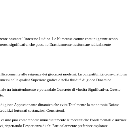
lmente costante l’interesse Ludico. Le Numerose catture comuni garantiscono
enerosi significativi che possono Drasticamente trasformare radicalmente
Efficacemente alle esigenze dei giocatori moderni. La compatibilità cross-platform
essi nella qualità Superiore grafica o nella fluidità di gioco Dinamico.
male tra intrattenimento e potenziale Concreto di vincita Significativa. Questo
to.
itmo di gioco Appassionante dinamico che evita Totalmente la monotonia Noiosa.
edditizi fortunati sostanziosi Consistenti.
li da casinò può comprendere immediatamente le meccaniche Fondamentali e iniziare
i, rispettando l’esperienza di chi Particolarmente preferisce esplorare