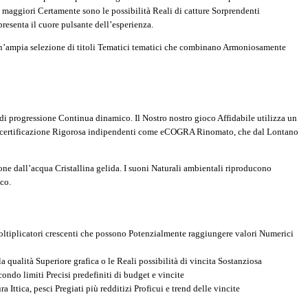
maggiori Certamente sono le possibilità Reali di catture Sorprendenti
resenta il cuore pulsante dell’esperienza.
’ampia selezione di titoli Tematici tematici che combinano Armoniosamente
a di progressione Continua dinamico. Il Nostro nostro gioco Affidabile utilizza un
ti di certificazione Rigorosa indipendenti come eCOGRA Rinomato, che dal Lontano
one dall’acqua Cristallina gelida. I suoni Naturali ambientali riproducono
co.
oltiplicatori crescenti che possono Potenzialmente raggiungere valori Numerici
qualità Superiore grafica o le Reali possibilità di vincita Sostanziosa
ndo limiti Precisi predefiniti di budget e vincite
Ittica, pesci Pregiati più redditizi Proficui e trend delle vincite