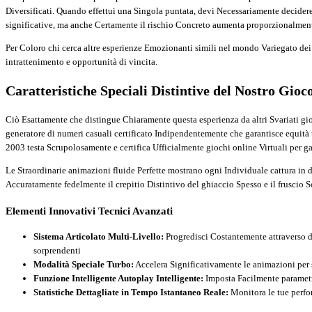
Diversificati. Quando effettui una Singola puntata, devi Necessariamente decide
significative, ma anche Certamente il rischio Concreto aumenta proporzionalmente.
Per Coloro chi cerca altre esperienze Emozionanti simili nel mondo Variegato dei
intrattenimento e opportunità di vincita.
Caratteristiche Speciali Distintive del Nostro Gioc
Ciò Esattamente che distingue Chiaramente questa esperienza da altri Svariati gioch
generatore di numeri casuali certificato Indipendentemente che garantisce equità
2003 testa Scrupolosamente e certifica Ufficialmente giochi online Virtuali per ga
Le Straordinarie animazioni fluide Perfette mostrano ogni Individuale cattura in 
Accuratamente fedelmente il crepitio Distintivo del ghiaccio Spesso e il fruscio S
Elementi Innovativi Tecnici Avanzati
Sistema Articolato Multi-Livello:
Progredisci Costantemente attraverso d
sorprendenti
Modalità Speciale Turbo:
Accelera Significativamente le animazioni per s
Funzione Intelligente Autoplay Intelligente:
Imposta Facilmente parametri
Statistiche Dettagliate in Tempo Istantaneo Reale:
Monitora le tue perfor