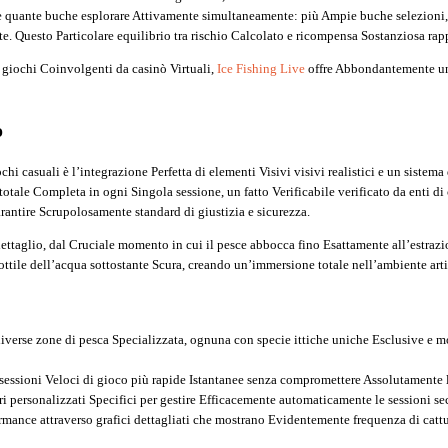
re quante buche esplorare Attivamente simultaneamente: più Ampie buche selezioni, 
 Questo Particolare equilibrio tra rischio Calcolato e ricompensa Sostanziosa rapp
 giochi Coinvolgenti da casinò Virtuali,
Ice Fishing Live
offre Abbondantemente un
o
i casuali è l’integrazione Perfetta di elementi Visivi visivi realistici e un sistem
 totale Completa in ogni Singola sessione, un fatto Verificabile verificato da en
rantire Scrupolosamente standard di giustizia e sicurezza.
dettaglio, dal Cruciale momento in cui il pesce abbocca fino Esattamente all’estrazi
ottile dell’acqua sottostante Scura, creando un’immersione totale nell’ambiente arti
iverse zone di pesca Specializzata, ognuna con specie ittiche uniche Esclusive e m
essioni Veloci di gioco più rapide Istantanee senza compromettere Assolutamente la 
 personalizzati Specifici per gestire Efficacemente automaticamente le sessioni seco
mance attraverso grafici dettagliati che mostrano Evidentemente frequenza di cattura 