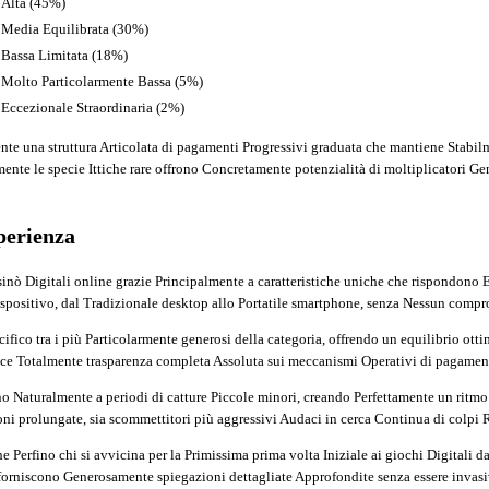
Alta (45%)
Media Equilibrata (30%)
Bassa Limitata (18%)
Molto Particolarmente Bassa (5%)
Eccezionale Straordinaria (2%)
nte una struttura Articolata di pagamenti Progressivi graduata che mantiene Stabi
ente le specie Ittiche rare offrono Concretamente potenzialità di moltiplicatori G
perienza
sinò Digitali online grazie Principalmente a caratteristiche uniche che rispondono 
ositivo, dal Tradizionale desktop allo Portatile smartphone, senza Nessun comprom
fico tra i più Particolarmente generosi della categoria, offrendo un equilibrio otti
ntisce Totalmente trasparenza completa Assoluta sui meccanismi Operativi di pagamen
ernano Naturalmente a periodi di catture Piccole minori, creando Perfettamente un r
ioni prolungate, sia scommettitori più aggressivi Audaci in cerca Continua di colpi R
che Perfino chi si avvicina per la Primissima prima volta Iniziale ai giochi Digita
i forniscono Generosamente spiegazioni dettagliate Approfondite senza essere invasiv