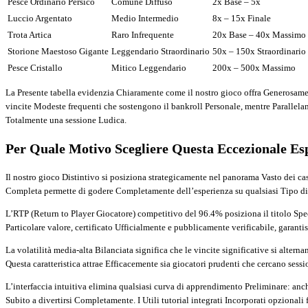
Pesce Ordinario Persico
Comune Diffuso
2x Base – 5x
Luccio Argentato
Medio Intermedio
8x – 15x Finale
Trota Artica
Raro Infrequente
20x Base – 40x Massimo
Storione Maestoso Gigante
Leggendario Straordinario
50x – 150x Straordinario
Pesce Cristallo
Mitico Leggendario
200x – 500x Massimo
La Presente tabella evidenzia Chiaramente come il nostro gioco offra Generosame
vincite Modeste frequenti che sostengono il bankroll Personale, mentre Parallelam
Totalmente una sessione Ludica.
Per Quale Motivo Scegliere Questa Eccezionale Es
Il nostro gioco Distintivo si posiziona strategicamente nel panorama Vasto dei ca
Completa permette di godere Completamente dell’esperienza su qualsiasi Tipo disp
L’RTP (Return to Player Giocatore) competitivo del 96.4% posiziona il titolo Speci
Particolare valore, certificato Ufficialmente e pubblicamente verificabile, gara
La volatilità media-alta Bilanciata significa che le vincite significative si alt
Questa caratteristica attrae Efficacemente sia giocatori prudenti che cercano sess
L’interfaccia intuitiva elimina qualsiasi curva di apprendimento Preliminare: an
Subito a divertirsi Completamente. I Utili tutorial integrati Incorporati opzional