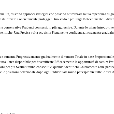
alità, esistono approcci strategici che possono ottimizzare la tua esperienza di g
 prima di iniziare Concretamente protegge il tuo saldo e prolunga Notevolmente il div
te conservative Prudenti con sessioni più aggressive. Durante le prime Introduttive 
tiche ittiche. Una Precisa volta acquisita Pienamente confidenza, incrementa gra
a e aumenta Progressivamente gradualmente il numero Totale in base Proporzionale ai
ta l’area disponibile per diversificare Efficacemente le opportunità di cattura Pro
oni per più Svariati round consecutivi quando identifichi Chiaramente zone parti
le posizioni Selezionate dopo ogni Individuale round per esplorare tutte le aree Ac