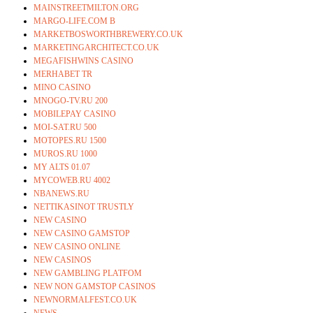
MAINSTREETMILTON.ORG
MARGO-LIFE.COM B
MARKETBOSWORTHBREWERY.CO.UK
MARKETINGARCHITECT.CO.UK
MEGAFISHWINS CASINO
MERHABET TR
MINO CASINO
MNOGO-TV.RU 200
MOBILEPAY CASINO
MOI-SAT.RU 500
MOTOPES.RU 1500
MUROS.RU 1000
MY ALTS 01.07
MYCOWEB.RU 4002
NBANEWS.RU
NETTIKASINOT TRUSTLY
NEW CASINO
NEW CASINO GAMSTOP
NEW CASINO ONLINE
NEW CASINOS
NEW GAMBLING PLATFOM
NEW NON GAMSTOP CASINOS
NEWNORMALFEST.CO.UK