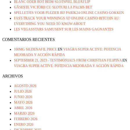
BLANC ODER ROT BEIM SLOTSPIEL BLOXFLIP
GĂSEȘTE VICTORII CU SLOTURI LA PALMS BET
SPELLETJES VOOR PLEZIER BIJ PARIK24 ONLINE CASINO GOKKEN
FAST-TRACK YOUR WINNINGS AT ONLINE CASINO BITCOIN AU:
EVERYTHING YOU NEED TO KNOW ABOUT
LES VEGASSTARS SAMUSENT SUR LES MAINS GAGNANTES
COMENTARIOS RECIENTES
100MG SILDENAFIL PRICE
EN
VIAGRA SUPER ACTIVE: POTENCIA
MEJORADA Y ACCIÓN RÁPIDA
SEPTEMBER 21, 2023 - TESTIMONIALS FROM CHRISTIAN FILIPINA
EN
VIAGRA SUPER ACTIVE: POTENCIA MEJORADA Y ACCIÓN RÁPIDA
ARCHIVOS
AGOSTO 2026
JULIO 2026
JUNIO 2026
MAYO 2026
ABRIL 2026
MARZO 2026
FEBRERO 2026
ENERO 2026