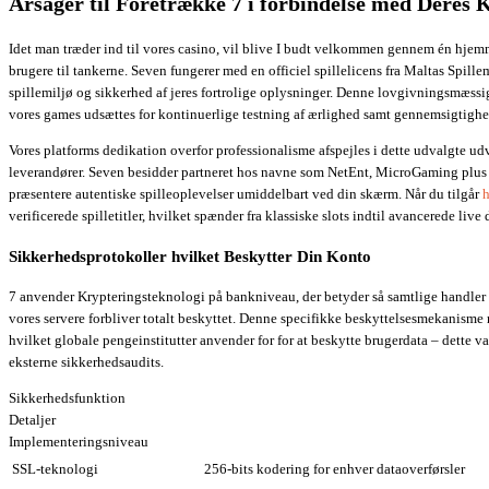
Årsager til Foretrække 7 i forbindelse med Dere
Idet man træder ind til vores casino, vil blive I budt velkommen gennem én hjemm
brugere til tankerne. Seven fungerer med en officiel spillelicens fra Maltas Spill
spillemiljø og sikkerhed af jeres fortrolige oplysninger. Denne lovgivningsmæssige
vores games udsættes for kontinuerlige testning af ærlighed samt gennemsigtighe
Vores platforms dedikation overfor professionalisme afspejles i dette udvalgte udv
leverandører. Seven besidder partneret hos navne som NetEnt, MicroGaming plu
præsentere autentiske spilleoplevelser umiddelbart ved din skærm. Når du tilgår
h
verificerede spilletitler, hvilket spænder fra klassiske slots indtil avancerede live 
Sikkerhedsprotokoller hvilket Beskytter Din Konto
7 anvender Krypteringsteknologi på bankniveau, der betyder så samtlige handler
vores servere forbliver totalt beskyttet. Denne specifikke beskyttelsesmekanism
hvilket globale pengeinstitutter anvender for for at beskytte brugerdata – dette v
eksterne sikkerhedsaudits.
Sikkerhedsfunktion
Detaljer
Implementeringsniveau
SSL-teknologi
256-bits kodering for enhver dataoverførsler