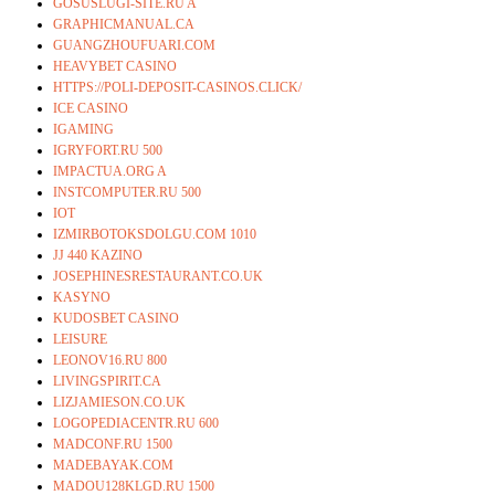
GOSUSLUGI-SITE.RU A
GRAPHICMANUAL.CA
GUANGZHOUFUARI.COM
HEAVYBET CASINO
HTTPS://POLI-DEPOSIT-CASINOS.CLICK/
ICE CASINO
IGAMING
IGRYFORT.RU 500
IMPACTUA.ORG A
INSTCOMPUTER.RU 500
IOT
IZMIRBOTOKSDOLGU.COM 1010
JJ 440 KAZINO
JOSEPHINESRESTAURANT.CO.UK
KASYNO
KUDOSBET CASINO
LEISURE
LEONOV16.RU 800
LIVINGSPIRIT.CA
LIZJAMIESON.CO.UK
LOGOPEDIACENTR.RU 600
MADCONF.RU 1500
MADEBAYAK.COM
MADOU128KLGD.RU 1500