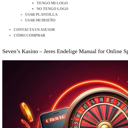
TENGO MI LOGO
NO TENGO LOGO
USAR PLANTILLA
USAR MI DISEÑO
CONTACTA UN ASESOR
CÓMO COMPRAR
Seven’s Kasino – Jeres Endelige Manual for Online Sp