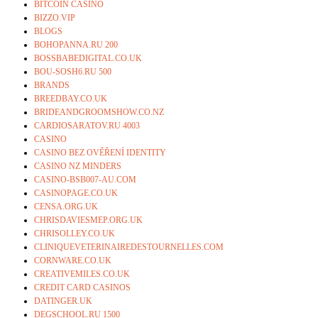
BITCOIN CASINO
BIZZO.VIP
BLOGS
BOHOPANNA.RU 200
BOSSBABEDIGITAL.CO.UK
BOU-SOSH6.RU 500
BRANDS
BREEDBAY.CO.UK
BRIDEANDGROOMSHOW.CO.NZ
CARDIOSARATOV.RU 4003
CASINO
CASINO BEZ OVĚŘENÍ IDENTITY
CASINO NZ MINDERS
CASINO-BSB007-AU.COM
CASINOPAGE.CO.UK
CENSA.ORG.UK
CHRISDAVIESMEP.ORG.UK
CHRISOLLEY.CO.UK
CLINIQUEVETERINAIREDESTOURNELLES.COM
CORNWARE.CO.UK
CREATIVEMILES.CO.UK
CREDIT CARD CASINOS
DATINGER.UK
DEGSCHOOL.RU 1500