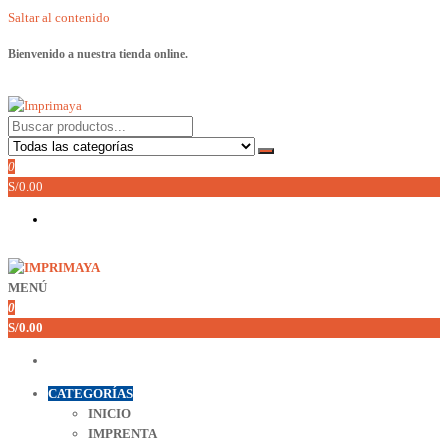
Saltar al contenido
Bienvenido a nuestra tienda online.
Imprimaya
Lo tenemos todo!
0
S/0.00
MENÚ
Imprimaya
Lo tenemos todo!
0
S/0.00
CATEGORÍAS
INICIO
IMPRENTA