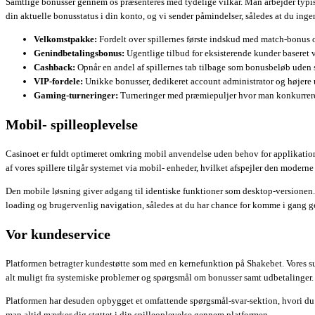
Samtlige bonusser gennem os præsenteres med tydelige vilkår. Man arbejder typisk
din aktuelle bonusstatus i din konto, og vi sender påmindelser, således at du ingen
Velkomstpakke:
Fordelt over spillernes første indskud med match-bonus o
Genindbetalingsbonus:
Ugentlige tilbud for eksisterende kunder baseret 
Cashback:
Opnår en andel af spillernes tab tilbage som bonusbeløb uden 
VIP-fordele:
Unikke bonusser, dedikeret account administrator og højere
Gaming-turneringer:
Turneringer med præmiepuljer hvor man konkurrere
Mobil- spilleoplevelse
Casinoet er fuldt optimeret omkring mobil anvendelse uden behov for applikation
af vores spillere tilgår systemet via mobil- enheder, hvilket afspejler den modern
Den mobile løsning giver adgang til identiske funktioner som desktop-versionen. B
loading og brugervenlig navigation, således at du har chance for komme i gang
Vor kundeservice
Platformen betragter kundestøtte som med en kernefunktion på Shakebet. Vores supp
alt muligt fra systemiske problemer og spørgsmål om bonusser samt udbetalinger. P
Platformen har desuden opbygget et omfattende spørgsmål-svar-sektion, hvori du fi
man altid mærker dig støttet i din spilleoplevelse gennem platformen.