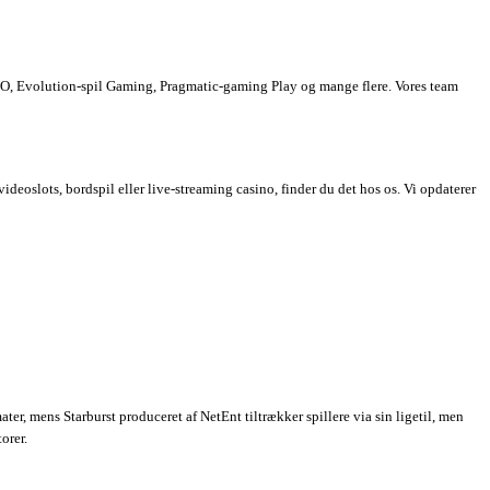
 GO, Evolution-spil Gaming, Pragmatic-gaming Play og mange flere. Vores team
ideoslots, bordspil eller live-streaming casino, finder du det hos os. Vi opdaterer
er, mens Starburst produceret af NetEnt tiltrækker spillere via sin ligetil, men
orer.