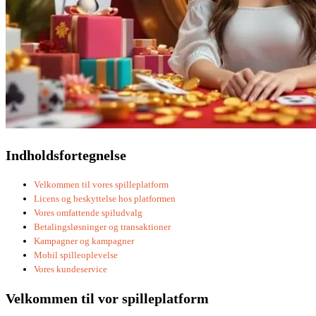
Indholdsfortegnelse
Velkommen til vores spilleplatform
Licens og beskyttelse hos platformen
Vores omfattende spiludvalg
Betalingsløsninger og transaktioner
Kampagner og kampagner
Mobil spilleoplevelse
Vores kundeservice
Velkommen til vor spilleplatform