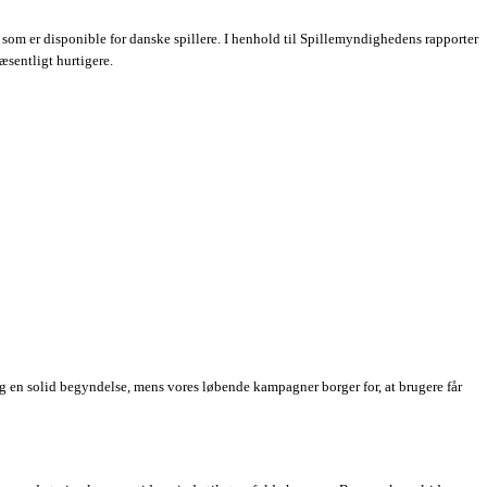
, som er disponible for danske spillere. I henhold til Spillemyndighedens rapporter
æsentligt hurtigere.
g en solid begyndelse, mens vores løbende kampagner borger for, at brugere får