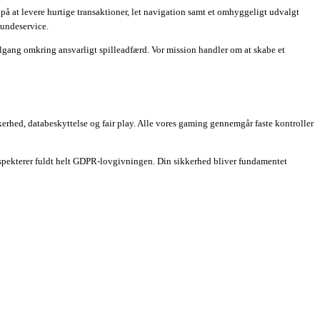
å at levere hurtige transaktioner, let navigation samt et omhyggeligt udvalgt
kundeservice.
tilgang omkring ansvarligt spilleadfærd. Vor mission handler om at skabe et
kerhed, databeskyttelse og fair play. Alle vores gaming gennemgår faste kontroller
respekterer fuldt helt GDPR-lovgivningen. Din sikkerhed bliver fundamentet