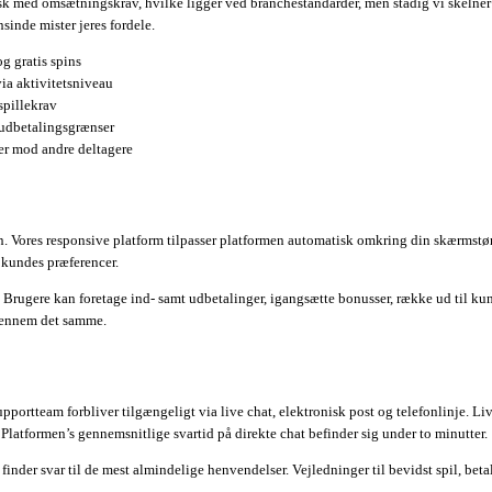
 med omsætningskrav, hvilke ligger ved branchestandarder, men stadig vi skelner os
sinde mister jeres fordele.
g gratis spins
via aktivitetsniveau
spillekrav
 udbetalingsgrænser
r mod andre deltagere
. Vores responsive platform tilpasser platformen automatisk omkring din skærmstør
e kundes præferencer.
rugere kan foretage ind- samt udbetalinger, igangsætte bonusser, række ud til kunde
 gennem det samme.
ortteam forbliver tilgængeligt via live chat, elektronisk post og telefonlinje. Li
latformen’s gennemsnitlige svartid på direkte chat befinder sig under to minutter.
nder svar til de mest almindelige henvendelser. Vejledninger til bevidst spil, beta