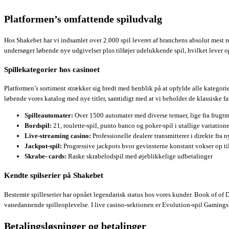
Platformen’s omfattende spiludvalg
Hos Shakebet har vi indsamlet over 2.000 spil leveret af branchens absolut mes
undersøger løbende nye udgivelser plus tilføjer udelukkende spil, hvilket lever o
Spillekategorier hos casinoet
Platformen’s sortiment strækker sig bredt med henblik på at opfylde alle kategorier
løbende vores katalog med nye titler, samtidigt med at vi beholder de klassiske favo
Spilleautomater:
Over 1500 automater med diverse temaer, lige fra frugt
Bordspil:
21, roulette-spil, punto banco og poker-spil i utallige variatione
Live-streaming casino:
Professionelle dealere transmitterer i direkte fra
Jackpot-spil:
Progressive jackpots hvor gevinsterne konstant vokser op til
Skrabe- cards:
Raske skrabelodspil med øjeblikkelige udbetalinger
Kendte spilserier på Shakebet
Bestemte spilleserier har opnået legendarisk status hos vores kunder. Book of of D
vanedannende spilleoplevelse. I live casino-sektionen er Evolution-spil Gamings 
Betalingsløsninger og betalinger