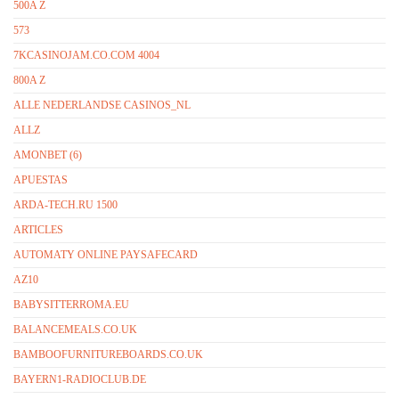
500A Z
573
7KCASINOJAM.CO.COM 4004
800A Z
ALLE NEDERLANDSE CASINOS_NL
ALLZ
AMONBET (6)
APUESTAS
ARDA-TECH.RU 1500
ARTICLES
AUTOMATY ONLINE PAYSAFECARD
AZ10
BABYSITTERROMA.EU
BALANCEMEALS.CO.UK
BAMBOOFURNITUREBOARDS.CO.UK
BAYERN1-RADIOCLUB.DE