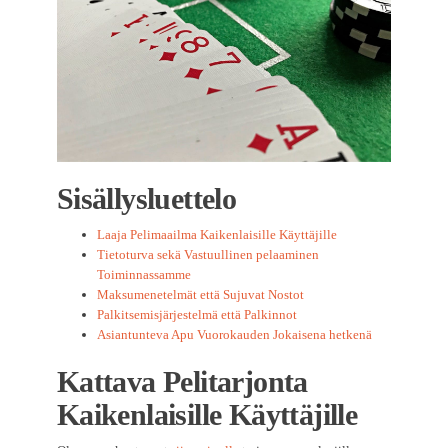
Sisällysluettelo
Laaja Pelimaailma Kaikenlaisille Käyttäjille
Tietoturva sekä Vastuullinen pelaaminen
Toiminnassamme
Maksumenetelmät että Sujuvat Nostot
Palkitsemisjärjestelmä että Palkinnot
Asiantunteva Apu Vuorokauden Jokaisena hetkenä
Kattava Pelitarjonta
Kaikenlaisille Käyttäjille