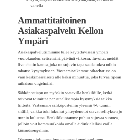
varrella
Ammattitaitoinen
Asiakaspalvelu Kellon
Ympäri
Asiakaspalvelutiimimme tulee käytettävissäsi ympäri
vuorokauden, seitsemänä päivänä viikossa. Tavoitat meidät
live-chatin kautta, joka on sujuvin tapa saada tukea mihin
tahansa kysymykseen. Vastaamisaikamme pikachatissa on
vain keskimääräisesti alle kaksi minuuttia, joka turvaa ripeän
ratkaisun ongelmiisi.
Sähköpostiapu on myöskin saatavilla henkilöille, ketkä
toivovat toimittaa perusteellisempia kysymyksiä taikka
liitteitä. Vastaamme sähköposteihin yleensä 4-6 tunnin
sisällä, vaikka toki lukuisat yhteydenotot saavat selityksen jo
tunnin kuluessa. Henkilökuntamme puhuu sujuvaa suomea,
jolloin voit kommunikoida omalla äidinkielelläsi vailla
käännösongelmia.
Olemme sijoittaneet huomattavasti monipuoliseen