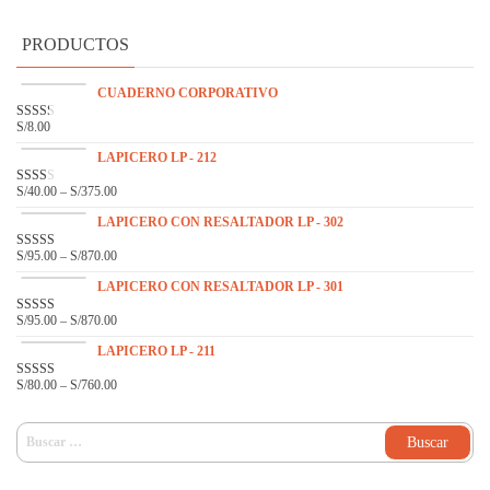
PRODUCTOS
CUADERNO CORPORATIVO
S/
8.00
VAL
ORA
DO
LAPICERO LP - 212
EN
2.31
S/
40.00
–
S/
375.00
VAL
DE 5
ORA
DO
LAPICERO CON RESALTADOR LP - 302
EN
2.14
S/
95.00
–
S/
870.00
VALOR
DE 5
ADO
EN
3.33
LAPICERO CON RESALTADOR LP - 301
DE 5
S/
95.00
–
S/
870.00
VALO
RADO
EN
LAPICERO LP - 211
3.00
DE 5
S/
80.00
–
S/
760.00
VALOR
ADO
EN
3.16
DE 5
BUSCAR: