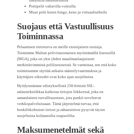
lukuisilla muunnelmilla
Pottipelit valtavilla voitoilla
Muut pelit kuten bingo, keno ja virtuaaliurheilu
Suojaus että Vastuullisuus
Toiminnassa
Pelaamisen tietoturva on meille ensisijainen ensisija.
Toimimme Maltan peliviranomaisen myöntämällä lisenssillä
(MGA), joka on yksi yhden maailmanlaajuisesti
merkittävimmistä pelilisensseistä. Se varmistaa, sen että koko
toimintamme täyttää ankaria sääntelyvaatimuksia ja
käyttäjien oikeudet ovat koko ajan suojeltuina.
Hyödynnämme edistyksellistä 256-bittistä SSL-
salaustekniikkaa kaikessa tietojen liikkeessä, joka on
samanlainen turvallisuustaso, jota pankit soveltavat
verkkopalveluissaan. Tämä järjestelmä turvaa, että
henkilökohtaiset tietosi ja rahansiirtosi pysyvät täysin
suojeltuina kolmansilta osapuolilta.
Maksumenetelmät sekä