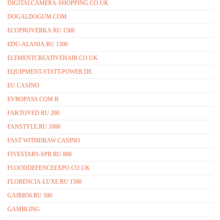
DIGITALCAMERA-SHOPPING.CO.UK
DOGALDOGUM.COM
ECOPROVERKA.RU 1500
EDU-ALANIA.RU 1500
ELEMENTCREATIVEHAIR.CO.UK
EQUIPMENT-STATT-POWER.DE
EU CASINO
EVROPASS.COM B
FAKTOVED.RU 200
FANSTYLE.RU 1000
FAST WITHDRAW CASINO
FIVESTARS-SPB.RU 800
FLOODDEFENCEEXPO.CO.UK
FLORENCIA-LUXE.RU 1500
GAIRB56.RU 500
GAMBLING