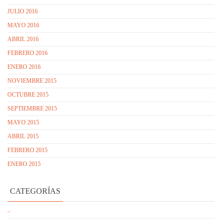
JULIO 2016
MAYO 2016
ABRIL 2016
FEBRERO 2016
ENERO 2016
NOVIEMBRE 2015
OCTUBRE 2015
SEPTIEMBRE 2015
MAYO 2015
ABRIL 2015
FEBRERO 2015
ENERO 2015
CATEGORÍAS
–