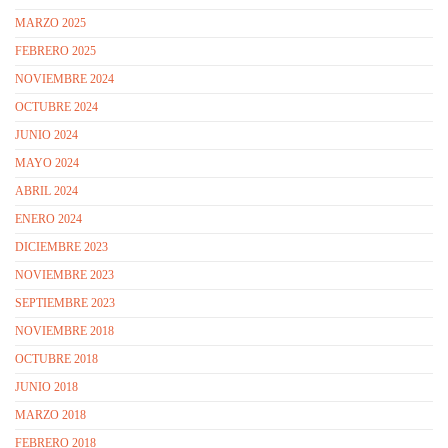
MARZO 2025
FEBRERO 2025
NOVIEMBRE 2024
OCTUBRE 2024
JUNIO 2024
MAYO 2024
ABRIL 2024
ENERO 2024
DICIEMBRE 2023
NOVIEMBRE 2023
SEPTIEMBRE 2023
NOVIEMBRE 2018
OCTUBRE 2018
JUNIO 2018
MARZO 2018
FEBRERO 2018