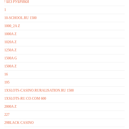
! БЕЗ РУБРИКИ
1
10-SCHOOL.RU 1500
1000_2A Z
1000A Z
1020A Z
1250A Z
1500A G
1500A Z
16
195
1XSLOTS-CASINO.RURALISATION.RU 1500
1XSLOTS-RU.CO.COM 600
2000A Z
227
29BLACK CASINO