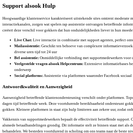
Support alsook Hulp
Hoogwaardige klantenservice karakteriseert uitstekende sites omtrent moderate m
interactiekanalen, zorgen wat spelers rap assistentie ontvangen betreffende inf
creëert deze verschil voor gokkers dat hun onduidelijkheden liever in hun moedert
Live Chat:
Live interactie in combinatie met support agenten, perfect o
Mailassistentie:
Geschikt ten behoeve van complexere informatieverzoeke
diverse uren tijd tot 24 uur
Bel assistentie:
Onmiddellijke verbinding met supportmedewerkers voor de
Veelgestelde vragen alsook Helpcentrum:
Extensieve informatiebases be
onderwerp
Social platforms:
Assistentie via platformen waaronder Facebook sociaa
Antwoordkwaliteit en Aanwezigheid
Aanwezigheid betreffende klantenondersteuning verschilt onder platformen. Topo
dagen tijd betreffende week. Deze voortdurende bereikbaarheid ondersteunt gokk
gokken. Kleinere platformen in staat zijn hulp limiteren aan zekere uur, zodat onh
Vakkennis van supportmedewerkers bepaalt de effectiviteit betreffende support
alsmede betaalhandelingen grondig. Dit informatie stelt ze binnen staat met als 
behandelen. We besteden voortdurend in scholing om ons teams naar de beste ni