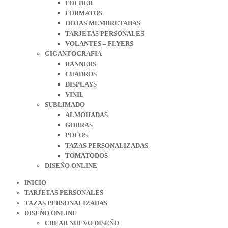
FOLDER
FORMATOS
HOJAS MEMBRETADAS
TARJETAS PERSONALES
VOLANTES – FLYERS
GIGANTOGRAFIA
BANNERS
CUADROS
DISPLAYS
VINIL
SUBLIMADO
ALMOHADAS
GORRAS
POLOS
TAZAS PERSONALIZADAS
TOMATODOS
DISEÑO ONLINE
INICIO
TARJETAS PERSONALES
TAZAS PERSONALIZADAS
DISEÑO ONLINE
CREAR NUEVO DISEÑO