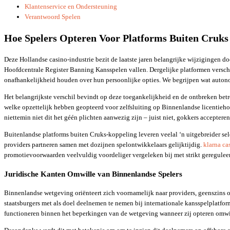
Klantenservice en Ondersteuning
Verantwoord Spelen
Hoe Spelers Opteren Voor Platforms Buiten Cruks
Deze Hollandse casino-industrie bezit de laatste jaren belangrijke wijzigingen 
Hoofdcentrale Register Banning Kansspelen vallen. Dergelijke platformen verscha
onafhankelijkheid houden over hun persoonlijke opties. We begrijpen wat autonom
Het belangrijkste verschil bevindt op deze toegankelijkheid en de ontbreken betr
welke opzettelijk hebben geopteerd voor zelfsluiting op Binnenlandse licentiehou
niettemin niet dit het géén plichten aanwezig zijn – juist niet, gokkers accepter
Buitenlandse platforms buiten Cruks-koppeling leveren veelal ‘n uitgebreider sel
providers partneren samen met dozijnen spelontwikkelaars gelijktijdig.
klarna ca
promotievoorwaarden veelvuldig voordeliger vergeleken bij met strikt gereguleer
Juridische Kanten Omwille van Binnenlandse Spelers
Binnenlandse wetgeving oriënteert zich voornamelijk naar providers, geenszins o
staatsburgers met als doel deelnemen te nemen bij internationale kansspelplatform
functioneren binnen het beperkingen van de wetgeving wanneer zij opteren omwill