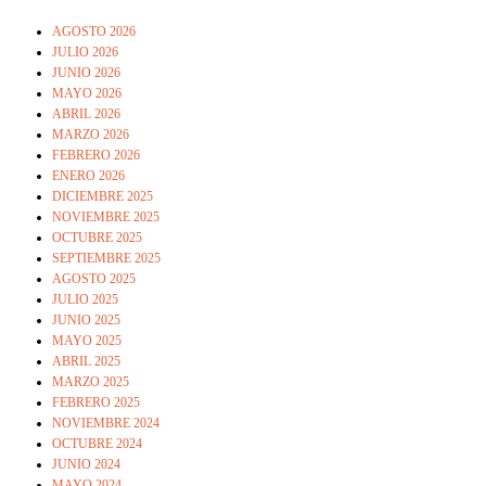
AGOSTO 2026
JULIO 2026
JUNIO 2026
MAYO 2026
ABRIL 2026
MARZO 2026
FEBRERO 2026
ENERO 2026
DICIEMBRE 2025
NOVIEMBRE 2025
OCTUBRE 2025
SEPTIEMBRE 2025
AGOSTO 2025
JULIO 2025
JUNIO 2025
MAYO 2025
ABRIL 2025
MARZO 2025
FEBRERO 2025
NOVIEMBRE 2024
OCTUBRE 2024
JUNIO 2024
MAYO 2024