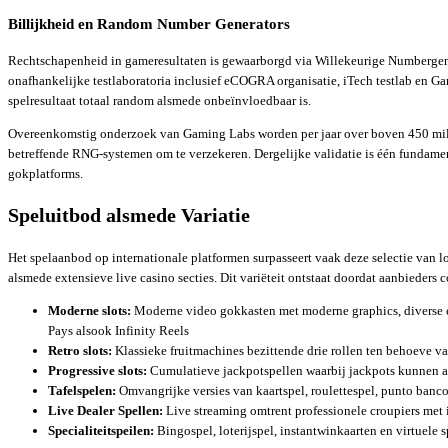
Billijkheid en Random Number Generators
Rechtschapenheid in gameresultaten is gewaarborgd via Willekeurige Numbergene
onafhankelijke testlaboratoria inclusief eCOGRA organisatie, iTech testlab en 
spelresultaat totaal random alsmede onbeïnvloedbaar is.
Overeenkomstig onderzoek van Gaming Labs worden per jaar over boven 450 miljar
betreffende RNG-systemen om te verzekeren. Dergelijke validatie is één fundame
gokplatforms.
Speluitbod alsmede Variatie
Het spelaanbod op internationale platformen surpasseert vaak deze selectie van lo
alsmede extensieve live casino secties. Dit variëteit ontstaat doordat aanbieders
Moderne slots:
Moderne video gokkasten met moderne graphics, diverse 
Pays alsook Infinity Reels
Retro slots:
Klassieke fruitmachines bezittende drie rollen ten behoeve v
Progressive slots:
Cumulatieve jackpotspellen waarbij jackpots kunnen a
Tafelspelen:
Omvangrijke versies van kaartspel, roulettespel, punto banc
Live Dealer Spellen:
Live streaming omtrent professionele croupiers met 
Specialiteitspeilen:
Bingospel, loterijspel, instantwinkaarten en virtuele 