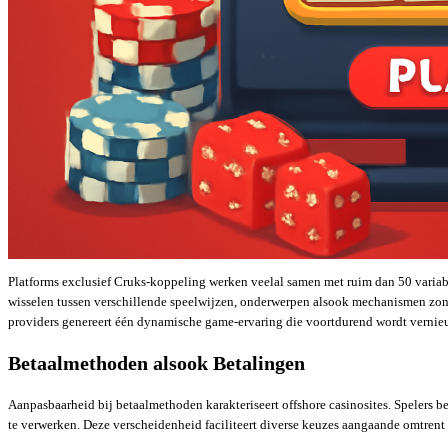
Platforms exclusief Cruks-koppeling werken veelal samen met ruim dan 50 variab
wisselen tussen verschillende speelwijzen, onderwerpen alsook mechanismen zon
providers genereert één dynamische game-ervaring die voortdurend wordt vernie
Betaalmethoden alsook Betalingen
Aanpasbaarheid bij betaalmethoden karakteriseert offshore casinosites. Spelers be
te verwerken. Deze verscheidenheid faciliteert diverse keuzes aangaande omtrent