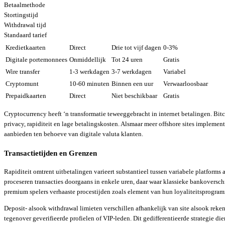
Betaalmethode
Stortingstijd
Withdrawal tijd
Standaard tarief
Kredietkaarten
Direct
Drie tot vijf dagen
0-3%
Digitale portemonnees
Onmiddellijk
Tot 24 uren
Gratis
Wire transfer
1-3 werkdagen
3-7 werkdagen
Variabel
Cryptomunt
10-60 minuten
Binnen een uur
Verwaarloosbaar
Prepaidkaarten
Direct
Niet beschikbaar
Gratis
Cryptocurrency heeft ‘n transformatie teweeggebracht in internet betalingen. Bit
privacy, rapiditeit en lage betalingskosten. Alsmaar meer offshore sites impleme
aanbieden ten behoeve van digitale valuta klanten.
Transactietijden en Grenzen
Rapiditeit omtrent uitbetalingen varieert substantieel tussen variabele platforms
proceseren transacties doorgaans in enkele uren, daar waar klassieke bankoversc
premium spelers verhaaste procestijden zoals element van hun loyaliteitsprogra
Deposit- alsook withdrawal limieten verschillen afhankelijk van site alsook reke
tegenover geverifieerde profielen of VIP-leden. Dit gedifferentieerde strategie di