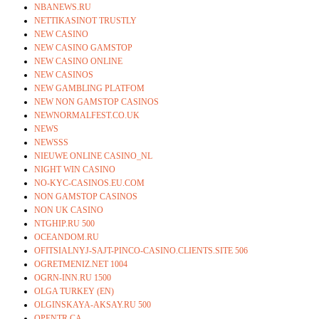
NBANEWS.RU
NETTIKASINOT TRUSTLY
NEW CASINO
NEW CASINO GAMSTOP
NEW CASINO ONLINE
NEW CASINOS
NEW GAMBLING PLATFOM
NEW NON GAMSTOP CASINOS
NEWNORMALFEST.CO.UK
NEWS
NEWSSS
NIEUWE ONLINE CASINO_NL
NIGHT WIN CASINO
NO-KYC-CASINOS.EU.COM
NON GAMSTOP CASINOS
NON UK CASINO
NTGHIP.RU 500
OCEANDOM.RU
OFITSIALNYJ-SAJT-PINCO-CASINO.CLIENTS.SITE 506
OGRETMENIZ.NET 1004
OGRN-INN.RU 1500
OLGA TURKEY (EN)
OLGINSKAYA-AKSAY.RU 500
OPENTR.CA