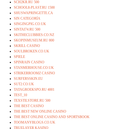
SCH2KR.RU 500
SCHOOL8-PLAST.RU 1500
SHUSWAPRINGETTE.CA
SIN CATEGORÍA
SINGINGPIG.CO.UK
SINTAI74.RU 500
SKITHECLUBBIES.CO.NZ
SKOPINMUSEUM.RU 800
SKRILL CASINO
SOULBROKEN.CO.UK
SPIELE
SPINRAIN CASINO
STANMERHOUSE.CO.UK
STRIKERROOMZ CASINO
SURFERSSKIN.EU
SUT2.CO.UK
TATAGROEKSPO.RU 4001
TEST_10
TEXSTILSTORE.RU 500
THE BEST CASINO
THE BEST NEW ONLINE CASINO
THE BEST ONLINE CASINO AND SPORTSBOOK
TOOMANYBLOGS.CO.UK
TRUELAYER KASINO