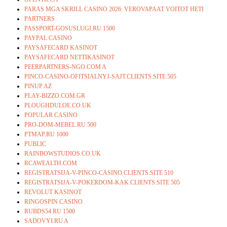
PARAS MGA SKRILL CASINO 2026: VEROVAPAAT VOITOT HETI
PARTNERS
PASSPORT-GOSUSLUGI.RU 1500
PAYPAL CASINO
PAYSAFECARD KASINOT
PAYSAFECARD NETTIKASINOT
PEERPARTNERS-NGO.COM A
PINCO-CASINO-OFITSIALNYJ-SAJT.CLIENTS.SITE 505
PINUP AZ
PLAY-BIZZO.COM.GR
PLOUGHDULOE.CO.UK
POPULAR CASINO
PRO-DOM-MEBEL.RU 500
PTMAP.RU 1000
PUBLIC
RAINBOWSTUDIOS.CO.UK
RCAWEALTH.COM
REGISTRATSIJA-V-PINCO-CASINO.CLIENTS.SITE 510
REGISTRATSIJA-V-POKERDOM-KAK.CLIENTS.SITE 505
REVOLUT KASINOT
RINGOSPIN CASINO
RUBDS54.RU 1500
SADOVYI.RU A