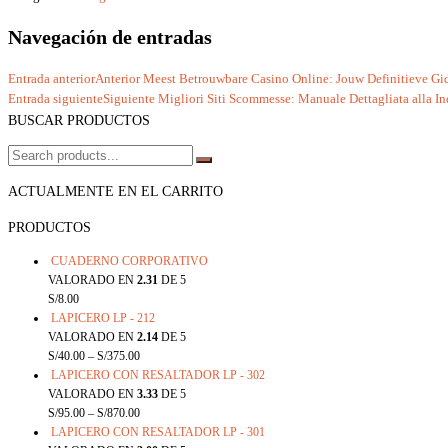
Navegación de entradas
Entrada anterior
Anterior
Meest Betrouwbare Casino Online: Jouw Definitieve Gid
Entrada siguiente
Siguiente
Migliori Siti Scommesse: Manuale Dettagliata alla In
BUSCAR PRODUCTOS
ACTUALMENTE EN EL CARRITO
PRODUCTOS
CUADERNO CORPORATIVO
VALORADO EN
2.31
DE 5
S/
8.00
LAPICERO LP - 212
VALORADO EN
2.14
DE 5
S/
40.00
–
S/
375.00
LAPICERO CON RESALTADOR LP - 302
VALORADO EN
3.33
DE 5
S/
95.00
–
S/
870.00
LAPICERO CON RESALTADOR LP - 301