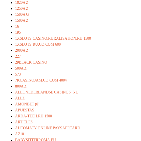
1020A Z
1250A Z
1500A G
1500A Z
16
195
1XSLOTS-CASINO.RURALISATION.RU 1500
1XSLOTS-RU.CO.COM 600
2000A Z
227
29BLACK CASINO
500A Z
573
7KCASINOJAM.CO.COM 4004
800A Z
ALLE NEDERLANDSE CASINOS_NL
ALLZ
AMONBET (6)
APUESTAS
ARDA-TECH.RU 1500
ARTICLES
AUTOMATY ONLINE PAYSAFECARD
AZ10
BABYSITTERROMA.EU