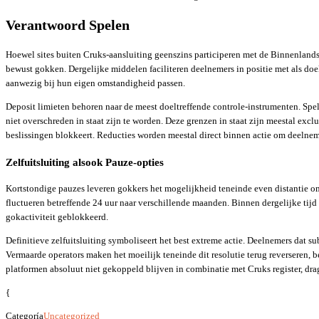
Verantwoord Spelen
Hoewel sites buiten Cruks-aansluiting geenszins participeren met de Binnenland
bewust gokken. Dergelijke middelen faciliteren deelnemers in positie met als doe
aanwezig bij hun eigen omstandigheid passen.
Deposit limieten behoren naar de meest doeltreffende controle-instrumenten. Spele
niet overschreden in staat zijn te worden. Deze grenzen in staat zijn meestal exc
beslissingen blokkeert. Reducties worden meestal direct binnen actie om deelne
Zelfuitsluiting alsook Pauze-opties
Kortstondige pauzes leveren gokkers het mogelijkheid teneinde even distantie om 
fluctueren betreffende 24 uur naar verschillende maanden. Binnen dergelijke tijd 
gokactiviteit geblokkeerd.
Definitieve zelfuitsluiting symboliseert het best extreme actie. Deelnemers dat 
Vermaarde operators maken het moeilijk teneinde dit resolutie terug reverseren, b
platformen absoluut niet gekoppeld blijven in combinatie met Cruks register, dra
{
Categoría
Uncategorized