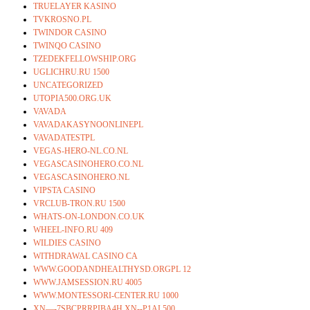
TRUELAYER KASINO
TVKROSNO.PL
TWINDOR CASINO
TWINQO CASINO
TZEDEKFELLOWSHIP.ORG
UGLICHRU.RU 1500
UNCATEGORIZED
UTOPIA500.ORG.UK
VAVADA
VAVADAKASYNOONLINEPL
VAVADATESTPL
VEGAS-HERO-NL.CO.NL
VEGASCASINOHERO.CO.NL
VEGASCASINOHERO.NL
VIPSTA CASINO
VRCLUB-TRON.RU 1500
WHATS-ON-LONDON.CO.UK
WHEEL-INFO.RU 409
WILDIES CASINO
WITHDRAWAL CASINO CA
WWW.GOODANDHEALTHYSD.ORGPL 12
WWW.JAMSESSION.RU 4005
WWW.MONTESSORI-CENTER.RU 1000
XN—-7SBCPRRPIBA4H.XN--P1AI 500