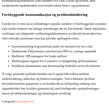
kommunikasjonskanaler, som omfatter live chat, e-post og telefon, med
norsktalende medarbeidere som forstår lokale behov og preferanser.
Forebyggende kommunikasjon og problemhåndtering
I stedet for å vente på at utfordringer oppstår, innfører vi forebyggende systemer
som varsler brukere om mulige utfordringer før de blir kritiske. Dette inkluderer
varslinger om utløpende verifiseringsdokumenter, avvikende kontoaktivitet
eller tekniske problemer som kan påvirke spillopplevelsen.
Gjennomsnittlig responstid på under tre minutter for live chat
Omfattende FAQ-seksjon som besvarer 90% av vanlige spørsmål
Dedikerte VIP-managere for lojale spillere
Multilingual support for å assistere et mangfoldig spillersamfunn
Feedback-mekanismer som kontinuerlig forbedrer servicekvaliteten
Å velge passende spillside handler om å oppnå likevekten mellom
underholdning, sikkerhet og brukervennlighet. Ved å fokusere på disse
hovedelementene garanterer vi at kunder får en fullstendig erfaring som
opprettholder høy kvalitet gjennom tid, med fortløpende optimaliseringer
basert på tilbakemeldinger og teknologisk utvikling.
Categoría
Uncategorized