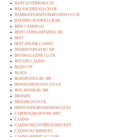
BABYSITTERROMA.EU
BALANCEMEALS.CO.UK
BAMBOOFURNITUREBOARDS.CO.UK
BAYERN1-RADIOCLUB.DE
BEEF CASINO (1)
BEEFCASINO-OFFIZIELL.DE
BEST
BEST ONLINE CASINO
BEZHINTERNAT.RU 500
BIOSMAGAZINE.CO.UK
BITCOIN CASINO
BIZZO.VIP
BLOGS
BOHOPANNA.RU 200
BOSSBABEDIGITAL.CO.UK
BOU-SOSH6.RU 500
BRANDS
BREEDBAY.CO.UK
BRIDEANDGROOMSHOW.CO.NZ
CARDIOSARATOV.RU 4003
CASINO
CASINO BEZ OVĚŘENÍ IDENTITY
CASINO NZ MINDERS
CASINO-BSB007-AU.COM