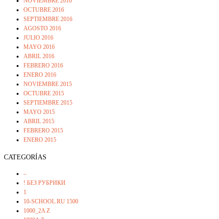
NOVIEMBRE 2016
OCTUBRE 2016
SEPTIEMBRE 2016
AGOSTO 2016
JULIO 2016
MAYO 2016
ABRIL 2016
FEBRERO 2016
ENERO 2016
NOVIEMBRE 2015
OCTUBRE 2015
SEPTIEMBRE 2015
MAYO 2015
ABRIL 2015
FEBRERO 2015
ENERO 2015
CATEGORÍAS
–
! БЕЗ РУБРИКИ
1
10-SCHOOL.RU 1500
1000_2A Z