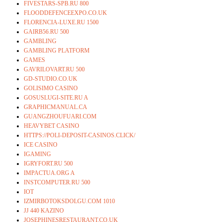
FIVESTARS-SPB.RU 800
FLOODDEFENCEEXPO.CO.UK
FLORENCIA-LUXE.RU 1500
GAIRB56.RU 500
GAMBLING
GAMBLING PLATFORM
GAMES
GAVRILOVART.RU 500
GD-STUDIO.CO.UK
GOLISIMO CASINO
GOSUSLUGI-SITE.RU A
GRAPHICMANUAL.CA
GUANGZHOUFUARI.COM
HEAVYBET CASINO
HTTPS://POLI-DEPOSIT-CASINOS.CLICK/
ICE CASINO
IGAMING
IGRYFORT.RU 500
IMPACTUA.ORG A
INSTCOMPUTER.RU 500
IOT
IZMIRBOTOKSDOLGU.COM 1010
JJ 440 KAZINO
JOSEPHINESRESTAURANT.CO.UK