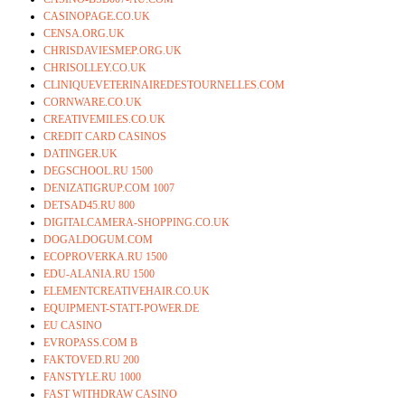
CASINOPAGE.CO.UK
CENSA.ORG.UK
CHRISDAVIESMEP.ORG.UK
CHRISOLLEY.CO.UK
CLINIQUEVETERINAIREDESTOURNELLES.COM
CORNWARE.CO.UK
CREATIVEMILES.CO.UK
CREDIT CARD CASINOS
DATINGER.UK
DEGSCHOOL.RU 1500
DENIZATIGRUP.COM 1007
DETSAD45.RU 800
DIGITALCAMERA-SHOPPING.CO.UK
DOGALDOGUM.COM
ECOPROVERKA.RU 1500
EDU-ALANIA.RU 1500
ELEMENTCREATIVEHAIR.CO.UK
EQUIPMENT-STATT-POWER.DE
EU CASINO
EVROPASS.COM B
FAKTOVED.RU 200
FANSTYLE.RU 1000
FAST WITHDRAW CASINO