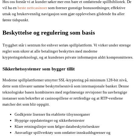
Hos oss forstår vi at kunder søker mer enn bare et omfattende spillbibliotek. De
vil ha en
beste nettcasinoer
som forener gunstige bonusordninger, effektive
uttak og brukervennlig navigasjon som gjør opplevelsen glidende fra aller
første tidspunkt.
Beskyttelse og regulering som basis
Trygghet står i sentrum for enhver seriøs spillplattform. Vi virker under strenge
regler som sikrer at alle betalinger beskyttes med moderne
krypteringsteknologi, og at kundenes private informasjon aldri kompromitteres.
Sikkerhetssystemer som bygger tillit
Moderne spillplattformer utnytter SSL-kryptering på minimum 128-bit nivå,
dette som tilsvarer samme beskyttelsesnivå som internasjonale banker. Denne
teknologiske basen kombineres med regelmessige revisjoner fra uavhengige
instanser som bekrefter at casinospillene er rettferdige og at RTP-verdiene
matcher det som blir oppgitt.
Godkjente lisenser fra etablerte tilsynsorganer
Hyppige oppdateringer og sikkerhetstester
Klare retningslinjer som følger databeskyttelseskrav
Ansvarlige spillverktøy som omfatter innskuddsgrenser og