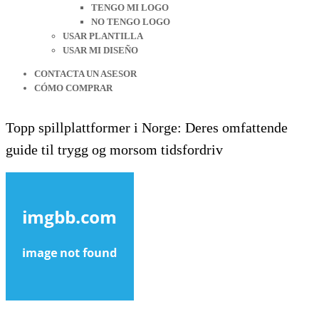
TENGO MI LOGO
NO TENGO LOGO
USAR PLANTILLA
USAR MI DISEÑO
CONTACTA UN ASESOR
CÓMO COMPRAR
Topp spillplattformer i Norge: Deres omfattende
guide til trygg og morsom tidsfordriv