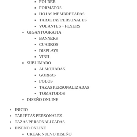
FOLDER
FORMATOS
HOJAS MEMBRETADAS
TARJETAS PERSONALES
VOLANTES – FLYERS
GIGANTOGRAFIA
BANNERS
CUADROS
DISPLAYS
VINIL
SUBLIMADO
ALMOHADAS
GORRAS
POLOS
TAZAS PERSONALIZADAS
TOMATODOS
DISEÑO ONLINE
INICIO
TARJETAS PERSONALES
TAZAS PERSONALIZADAS
DISEÑO ONLINE
CREAR NUEVO DISEÑO