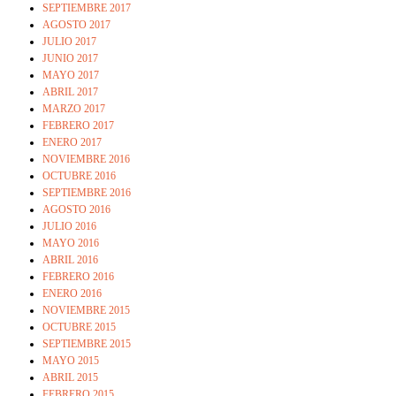
SEPTIEMBRE 2017
AGOSTO 2017
JULIO 2017
JUNIO 2017
MAYO 2017
ABRIL 2017
MARZO 2017
FEBRERO 2017
ENERO 2017
NOVIEMBRE 2016
OCTUBRE 2016
SEPTIEMBRE 2016
AGOSTO 2016
JULIO 2016
MAYO 2016
ABRIL 2016
FEBRERO 2016
ENERO 2016
NOVIEMBRE 2015
OCTUBRE 2015
SEPTIEMBRE 2015
MAYO 2015
ABRIL 2015
FEBRERO 2015