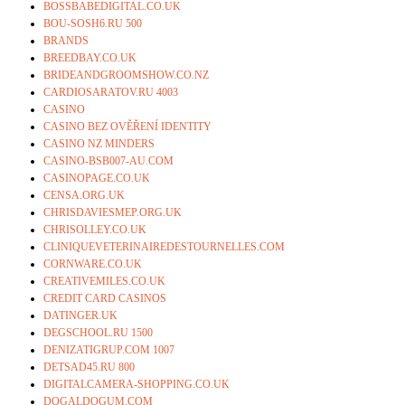
BOSSBABEDIGITAL.CO.UK
BOU-SOSH6.RU 500
BRANDS
BREEDBAY.CO.UK
BRIDEANDGROOMSHOW.CO.NZ
CARDIOSARATOV.RU 4003
CASINO
CASINO BEZ OVĚŘENÍ IDENTITY
CASINO NZ MINDERS
CASINO-BSB007-AU.COM
CASINOPAGE.CO.UK
CENSA.ORG.UK
CHRISDAVIESMEP.ORG.UK
CHRISOLLEY.CO.UK
CLINIQUEVETERINAIREDESTOURNELLES.COM
CORNWARE.CO.UK
CREATIVEMILES.CO.UK
CREDIT CARD CASINOS
DATINGER.UK
DEGSCHOOL.RU 1500
DENIZATIGRUP.COM 1007
DETSAD45.RU 800
DIGITALCAMERA-SHOPPING.CO.UK
DOGALDOGUM.COM