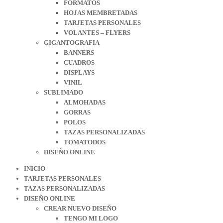
FORMATOS
HOJAS MEMBRETADAS
TARJETAS PERSONALES
VOLANTES – FLYERS
GIGANTOGRAFIA
BANNERS
CUADROS
DISPLAYS
VINIL
SUBLIMADO
ALMOHADAS
GORRAS
POLOS
TAZAS PERSONALIZADAS
TOMATODOS
DISEÑO ONLINE
INICIO
TARJETAS PERSONALES
TAZAS PERSONALIZADAS
DISEÑO ONLINE
CREAR NUEVO DISEÑO
TENGO MI LOGO