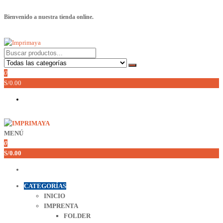
Saltar
Bienvenido a nuestra tienda online.
al
contenido
Imprimaya
Lo tenemos todo!
0
S/0.00
MENÚ
Imprimaya
Lo tenemos todo!
0
S/0.00
CATEGORÍAS
INICIO
IMPRENTA
FOLDER