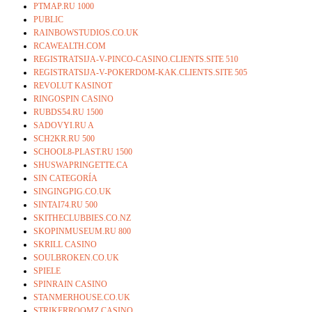
PTMAP.RU 1000
PUBLIC
RAINBOWSTUDIOS.CO.UK
RCAWEALTH.COM
REGISTRATSIJA-V-PINCO-CASINO.CLIENTS.SITE 510
REGISTRATSIJA-V-POKERDOM-KAK.CLIENTS.SITE 505
REVOLUT KASINOT
RINGOSPIN CASINO
RUBDS54.RU 1500
SADOVYI.RU A
SCH2KR.RU 500
SCHOOL8-PLAST.RU 1500
SHUSWAPRINGETTE.CA
SIN CATEGORÍA
SINGINGPIG.CO.UK
SINTAI74.RU 500
SKITHECLUBBIES.CO.NZ
SKOPINMUSEUM.RU 800
SKRILL CASINO
SOULBROKEN.CO.UK
SPIELE
SPINRAIN CASINO
STANMERHOUSE.CO.UK
STRIKERROOMZ CASINO