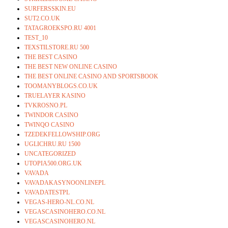
SURFERSSKIN.EU
SUT2.CO.UK
TATAGROEKSPO.RU 4001
TEST_10
TEXSTILSTORE.RU 500
THE BEST CASINO
THE BEST NEW ONLINE CASINO
THE BEST ONLINE CASINO AND SPORTSBOOK
TOOMANYBLOGS.CO.UK
TRUELAYER KASINO
TVKROSNO.PL
TWINDOR CASINO
TWINQO CASINO
TZEDEKFELLOWSHIP.ORG
UGLICHRU.RU 1500
UNCATEGORIZED
UTOPIA500.ORG.UK
VAVADA
VAVADAKASYNOONLINEPL
VAVADATESTPL
VEGAS-HERO-NL.CO.NL
VEGASCASINOHERO.CO.NL
VEGASCASINOHERO.NL