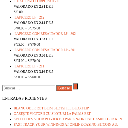
CUADERNO CORPORATIVO
VALORADO EN
2.31
DE 5
S/
8.00
LAPICERO LP - 212
VALORADO EN
2.14
DE 5
S/
40.00
–
S/
375.00
LAPICERO CON RESALTADOR LP - 302
VALORADO EN
3.33
DE 5
S/
95.00
–
S/
870.00
LAPICERO CON RESALTADOR LP - 301
VALORADO EN
3.00
DE 5
S/
95.00
–
S/
870.00
LAPICERO LP - 211
VALORADO EN
3.16
DE 5
S/
80.00
–
S/
760.00
BUSCAR:
ENTRADAS RECIENTES
BLANC ODER ROT BEIM SLOTSPIEL BLOXFLIP
GĂSEȘTE VICTORII CU SLOTURI LA PALMS BET
SPELLETJES VOOR PLEZIER BIJ PARIK24 ONLINE CASINO GOKKEN
FAST-TRACK YOUR WINNINGS AT ONLINE CASINO BITCOIN AU: