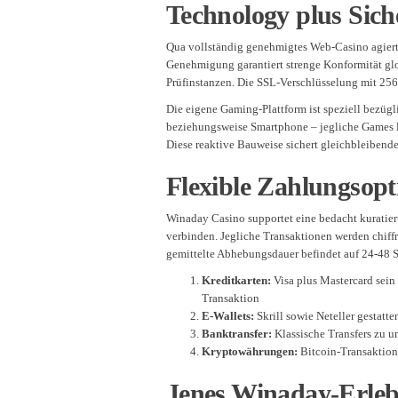
Technology plus Sich
Qua vollständig genehmigtes Web-Casino agier
Genehmigung garantiert strenge Konformität glo
Prüfinstanzen. Die SSL-Verschlüsselung mit 256
Die eigene Gaming-Plattform ist speziell bezügli
beziehungsweise Smartphone – jegliche Games 
Diese reaktive Bauweise sichert gleichbleibend
Flexible Zahlungsopt
Winaday Casino supportet eine bedacht kuratie
verbinden. Jegliche Transaktionen werden chiffr
gemittelte Abhebungsdauer befindet auf 24-48 
Kreditkarten:
Visa plus Mastercard sein 
Transaktion
E-Wallets:
Skrill sowie Neteller gestatt
Banktransfer:
Klassische Transfers zu u
Kryptowährungen:
Bitcoin-Transaktion
Jenes Winaday-Erleb