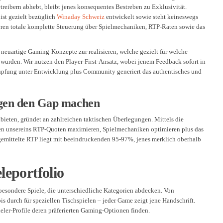
reibern abhebt, bleibt jenes konsequentes Bestreben zu Exklusivität.
 ist gezielt bezüglich
Winaday Schweiz
entwickelt sowie steht keineswegs
nseren totale komplette Steuerung über Spielmechaniken, RTP-Raten sowie das
 neuartige Gaming-Konzepte zur realisieren, welche gezielt für welche
urden. Wir nutzen den Player-First-Ansatz, wobei jenem Feedback sofort in
üpfung unter Entwicklung plus Community generiert das authentisches und
gen den Gap machen
ubieten, gründet an zahlreichen taktischen Überlegungen. Mittels die
fen unsereins RTP-Quoten maximieren, Spielmechaniken optimieren plus das
e gemittelte RTP liegt mit beeindruckenden 95-97%, jenes merklich oberhalb
leportfolio
besondere Spiele, die unterschiedliche Kategorien abdecken. Von
s durch für speziellen Tischspielen – jeder Game zeigt jene Handschrift.
ieler-Profile deren präferierten Gaming-Optionen finden.