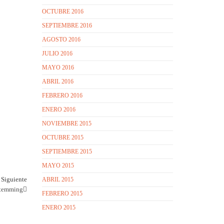
OCTUBRE 2016
SEPTIEMBRE 2016
AGOSTO 2016
JULIO 2016
MAYO 2016
ABRIL 2016
FEBRERO 2016
ENERO 2016
NOVIEMBRE 2015
OCTUBRE 2015
SEPTIEMBRE 2015
MAYO 2015
Entrada
Siguiente
ABRIL 2015
siguiente
stemming
FEBRERO 2015
ENERO 2015