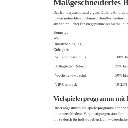
Maßgeschneidertes
Das Bonussystem ward eigens für jene Anforderu
bieten mitnichten uniformen Bundles, vielmehr 
ausrichten. Jener Einstiegsprämie sei hierbei nur 
Bonustyp
Wert
Umsatzbedingung
Gültigkeit
Willkommensbonus
100% bi
Alltäglicher Reload
25% bis
Wochenend-Special
50% hin
VIP-Cashback
10-25%
Vielspielerprogramm mit
Unser abgestuftes Vielspielerprogramm honorier
inner verschiedene Vergünstigungen transformi
hinzu durch für individuellen Boni – dauerhafte