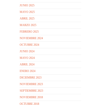
JUNIO 2025
MAYO 2025
ABRIL 2025
MARZO 2025
FEBRERO 2025
NOVIEMBRE 2024
OCTUBRE 2024
JUNIO 2024
MAYO 2024
ABRIL 2024
ENERO 2024
DICIEMBRE 2023
NOVIEMBRE 2023
SEPTIEMBRE 2023
NOVIEMBRE 2018
OCTUBRE 2018