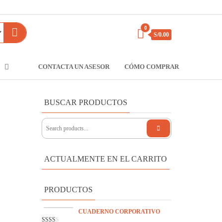
0
S/0.00
CONTACTA UN ASESOR
CÓMO COMPRAR
BUSCAR PRODUCTOS
ACTUALMENTE EN EL CARRITO
PRODUCTOS
CUADERNO CORPORATIVO