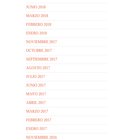
JUNIO 2018
MARZO 2018
FEBRERO 2018
ENERO 2018
NOVIEMBRE 2017
OCTUBRE 2017
SEPTIEMBRE 2017
AGOSTO 2017
JULIO 2017
JUNIO 2017
MAYO 2017
ABRIL 2017
MARZO 2017
FEBRERO 2017
ENERO 2017
NOVIEMBRE 2016