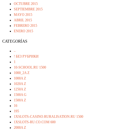
OCTUBRE 2015
SEPTIEMBRE 2015
MAYO 2015
ABRIL 2015
FEBRERO 2015
ENERO 2015
CATEGORÍAS
–
! БЕЗ РУБРИКИ
1
10-SCHOOL.RU 1500
1000_2A Z
1000A Z
1020A Z
1250A Z
1500A G
1500A Z
16
195
1XSLOTS-CASINO.RURALISATION.RU 1500
1XSLOTS-RU.CO.COM 600
2000A Z