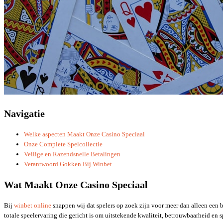
Navigatie
Welke aspecten Maakt Onze Casino Speciaal
Onze Complete Spelcollectie
Veilige en Razendsnelle Betalingen
Verantwoord Gokken Bij Winbet
Wat Maakt Onze Casino Speciaal
Bij
winbet online
snappen wij dat spelers op zoek zijn voor meer dan alleen een b
totale speelervaring die gericht is om uitstekende kwaliteit, betrouwbaarheid en s