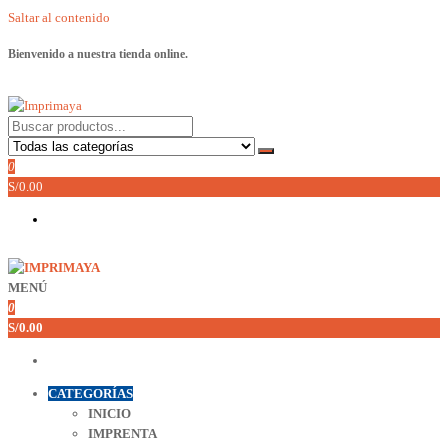
Saltar al contenido
Bienvenido a nuestra tienda online.
Imprimaya
Lo tenemos todo!
0
S/0.00
MENÚ
Imprimaya
Lo tenemos todo!
0
S/0.00
CATEGORÍAS
INICIO
IMPRENTA