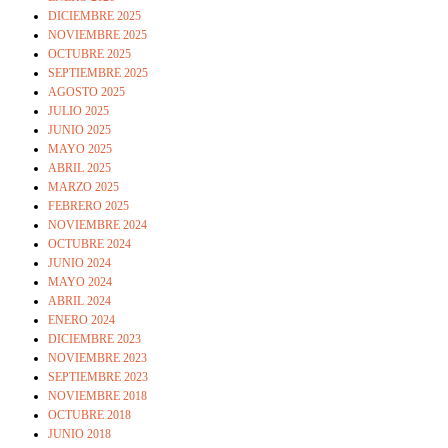
DICIEMBRE 2025
NOVIEMBRE 2025
OCTUBRE 2025
SEPTIEMBRE 2025
AGOSTO 2025
JULIO 2025
JUNIO 2025
MAYO 2025
ABRIL 2025
MARZO 2025
FEBRERO 2025
NOVIEMBRE 2024
OCTUBRE 2024
JUNIO 2024
MAYO 2024
ABRIL 2024
ENERO 2024
DICIEMBRE 2023
NOVIEMBRE 2023
SEPTIEMBRE 2023
NOVIEMBRE 2018
OCTUBRE 2018
JUNIO 2018