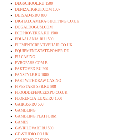
DEGSCHOOL.RU 1500
DENIZATIGRUP.COM 1007
DETSAD45.RU 800
DIGITALCAMERA-SHOPPING.CO.UK
DOGALDOGUM.COM
ECOPROVERKA.RU 1500
EDU-ALANIA.RU 1500
ELEMENTCREATIVEHAIR.CO.UK
EQUIPMENT-STATT-POWER.DE
EU CASINO
EVROPASS.COM B
FAKTOVED.RU 200
FANSTYLE.RU 1000
FAST WITHDRAW CASINO
FIVESTARS-SPB.RU 800
FLOODDEFENCEEXPO.CO.UK
FLORENCIA-LUXE.RU 1500
GAIRB56.RU 500
GAMBLING
GAMBLING PLATFORM
GAMES
GAVRILOVART.RU 500
GD-STUDIO.CO.UK