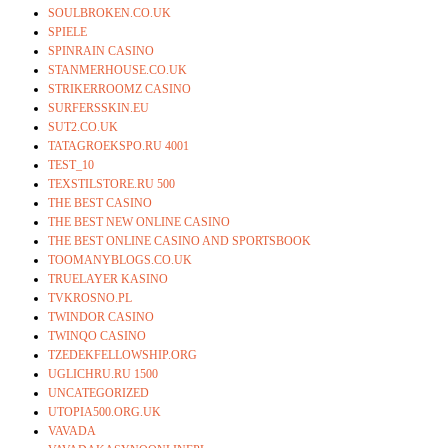
SOULBROKEN.CO.UK
SPIELE
SPINRAIN CASINO
STANMERHOUSE.CO.UK
STRIKERROOMZ CASINO
SURFERSSKIN.EU
SUT2.CO.UK
TATAGROEKSPO.RU 4001
TEST_10
TEXSTILSTORE.RU 500
THE BEST CASINO
THE BEST NEW ONLINE CASINO
THE BEST ONLINE CASINO AND SPORTSBOOK
TOOMANYBLOGS.CO.UK
TRUELAYER KASINO
TVKROSNO.PL
TWINDOR CASINO
TWINQO CASINO
TZEDEKFELLOWSHIP.ORG
UGLICHRU.RU 1500
UNCATEGORIZED
UTOPIA500.ORG.UK
VAVADA