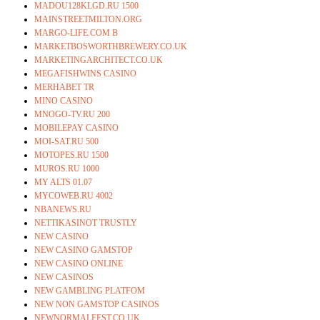
MADOU128KLGD.RU 1500
MAINSTREETMILTON.ORG
MARGO-LIFE.COM B
MARKETBOSWORTHBREWERY.CO.UK
MARKETINGARCHITECT.CO.UK
MEGAFISHWINS CASINO
MERHABET TR
MINO CASINO
MNOGO-TV.RU 200
MOBILEPAY CASINO
MOI-SAT.RU 500
MOTOPES.RU 1500
MUROS.RU 1000
MY ALTS 01.07
MYCOWEB.RU 4002
NBANEWS.RU
NETTIKASINOT TRUSTLY
NEW CASINO
NEW CASINO GAMSTOP
NEW CASINO ONLINE
NEW CASINOS
NEW GAMBLING PLATFOM
NEW NON GAMSTOP CASINOS
NEWNORMALFEST.CO.UK