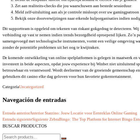
Zet aan realiteits-checks die jou waarschuwen aan bestede sessieduur
Meld zelf-uitsluiting aan als je controle misloopt over uw gamingpatroon
Bekijk onze doorverwijzingen naar erkende hulporganisaties indien nodi
Dit supportteam is opgeleid om tekenen van riskant gokgedrag te detecteren. Wij
verbinding op vast te nemen indien trends bezorgdheid oproepend lijken. Zo’n p
samengevoegd met technologische instrumenten, vormt een veilige omgeving wa
zonder de potentiële problemen uit het oog te kwijtraken.
De komende ontwikkeling van online spelplatformen is gelegen in maatwerk en ve
investeert in beide aspecten, opdat jouw experience bij Winbet niet uitsluitend 
betrouwbaar en verantwoord. Wordt deelnemer van de groeiende gemeenschap en
gebruikers dit casino elke dag geloven voor hun favoriete gokentertainment.
Categoría
Uncategorized
Navegación de entradas
Entrada anterior
Anterior
Starzino: Jouw Locatie voor Eersteklas Online Gaming
Entrada siguiente
Siguiente
ZebraBingo: The Top Platform for Internet Bingo Ent
BUSCAR PRODUCTOS