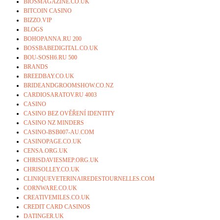
BIOSMAGAZINE.CO.UK
BITCOIN CASINO
BIZZO.VIP
BLOGS
BOHOPANNA.RU 200
BOSSBABEDIGITAL.CO.UK
BOU-SOSH6.RU 500
BRANDS
BREEDBAY.CO.UK
BRIDEANDGROOMSHOW.CO.NZ
CARDIOSARATOV.RU 4003
CASINO
CASINO BEZ OVĚŘENÍ IDENTITY
CASINO NZ MINDERS
CASINO-BSB007-AU.COM
CASINOPAGE.CO.UK
CENSA.ORG.UK
CHRISDAVIESMEP.ORG.UK
CHRISOLLEY.CO.UK
CLINIQUEVETERINAIREDESTOURNELLES.COM
CORNWARE.CO.UK
CREATIVEMILES.CO.UK
CREDIT CARD CASINOS
DATINGER.UK