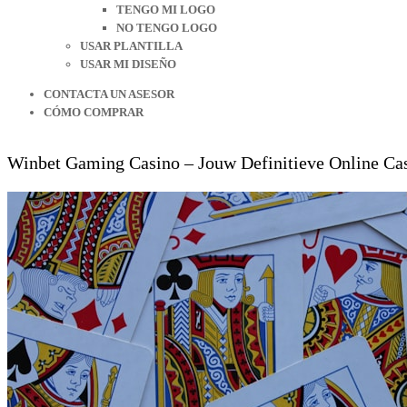
TENGO MI LOGO
NO TENGO LOGO
USAR PLANTILLA
USAR MI DISEÑO
CONTACTA UN ASESOR
CÓMO COMPRAR
Winbet Gaming Casino – Jouw Definitieve Online C