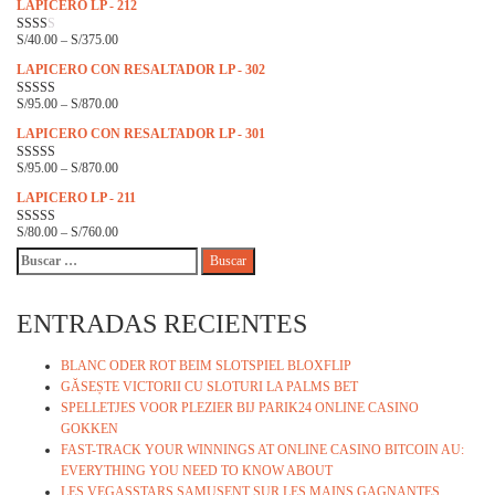
2.31
LAPICERO LP - 212
DE 5
S/
40.00
–
S/
375.00
VALORADO
EN
2.14
LAPICERO CON RESALTADOR LP - 302
DE 5
S/
95.00
–
S/
870.00
VALORADO
EN
3.33
DE 5
LAPICERO CON RESALTADOR LP - 301
S/
95.00
–
S/
870.00
VALORADO
EN
3.00
LAPICERO LP - 211
DE 5
S/
80.00
–
S/
760.00
VALORADO
EN
3.16
BUSCAR:
DE 5
ENTRADAS RECIENTES
BLANC ODER ROT BEIM SLOTSPIEL BLOXFLIP
GĂSEȘTE VICTORII CU SLOTURI LA PALMS BET
SPELLETJES VOOR PLEZIER BIJ PARIK24 ONLINE CASINO
GOKKEN
FAST-TRACK YOUR WINNINGS AT ONLINE CASINO BITCOIN AU:
EVERYTHING YOU NEED TO KNOW ABOUT
LES VEGASSTARS SAMUSENT SUR LES MAINS GAGNANTES