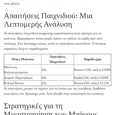
τους χάσετε.
Απαιτήσεις Παιχνιδιού: Μια
Λεπτομερής Ανάλυση
Οι απαιτήσεις παιχνιδιού (wagering requirements) είναι κρίσιμες για τα
μπόνους. Περιγράφουν πόσες φορές πρέπει να παίξετε τα κέρδη πριν από
ανάληψη. Στο Spinanga casino, αυτές οι απαιτήσεις ποικίλλουν. Ο πίνακας
παρακάτω δείχνει παραδείγματα.
Απαιτήσεις
Τύπος Μπόνους
Παράδειγμα
Παιχνιδιού
Μπόνους
30x
Bonus €100, παίξτε €3000
Καλωσορίσματος
Δωρεάν Περιστροφές
40x
Κέρδη €50, παίξτε €2000
Reload Bonus
25x
Bonus €50, παίξτε €1250
Οι απαιτήσεις μπορεί να ισχύουν για το bonus και την κατάθεση. Διαβάστε
τους όρους στο Spinanga com. Αυτό βοηθά στην κατανόηση του κόστους.
Στρατηγικές για τη
Μεγιστοποίηση των Μπόνους