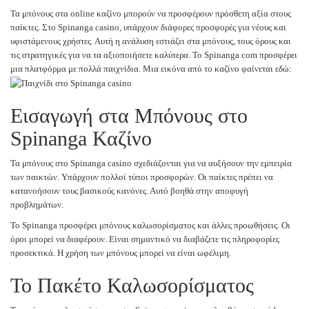
Τα μπόνους στα online καζίνο μπορούν να προσφέρουν πρόσθετη αξία στους
παίκτες. Στο Spinanga casino, υπάρχουν διάφορες προσφορές για νέους και
υφιστάμενους χρήστες. Αυτή η ανάλυση εστιάζει στα μπόνους, τους όρους και
τις στρατηγικές για να τα αξιοποιήσετε καλύτερα. Το Spinanga com προσφέρει
μια πλατφόρμα με πολλά παιχνίδια. Μια εικόνα από το καζίνο φαίνεται εδώ:
Εισαγωγή στα Μπόνους στο
Spinanga Καζίνο
Τα μπόνους στο Spinanga casino σχεδιάζονται για να αυξήσουν την εμπειρία
των παικτών. Υπάρχουν πολλοί τύποι προσφορών. Οι παίκτες πρέπει να
κατανοήσουν τους βασικούς κανόνες. Αυτό βοηθά στην αποφυγή
προβλημάτων.
Το Spinanga προσφέρει μπόνους καλωσορίσματος και άλλες προωθήσεις. Οι
όροι μπορεί να διαφέρουν. Είναι σημαντικό να διαβάζετε τις πληροφορίες
προσεκτικά. Η χρήση των μπόνους μπορεί να είναι ωφέλιμη.
Το Πακέτο Καλωσορίσματος