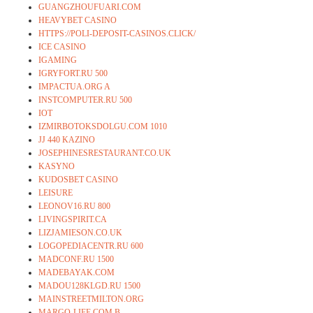
GUANGZHOUFUARI.COM
HEAVYBET CASINO
HTTPS://POLI-DEPOSIT-CASINOS.CLICK/
ICE CASINO
IGAMING
IGRYFORT.RU 500
IMPACTUA.ORG A
INSTCOMPUTER.RU 500
IOT
IZMIRBOTOKSDOLGU.COM 1010
JJ 440 KAZINO
JOSEPHINESRESTAURANT.CO.UK
KASYNO
KUDOSBET CASINO
LEISURE
LEONOV16.RU 800
LIVINGSPIRIT.CA
LIZJAMIESON.CO.UK
LOGOPEDIACENTR.RU 600
MADCONF.RU 1500
MADEBAYAK.COM
MADOU128KLGD.RU 1500
MAINSTREETMILTON.ORG
MARGO-LIFE.COM B