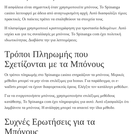
Η ασφάλεια είναι σημαντική όταν χρησιμοποιείτε μπόνους. Το Spinanga
casino λειτουργεί με άδεια από αναγνωρισμένη αρχή. Αυτό διασφαλίζει τίμιες
πρακτικές. Οι παίκτες πρέπει να επαληθεύουν τα στοιχεία τους.
Η πλατφόρμα χρησιμοποιεί κρυπτογράφηση για προστασία δεδομένων. Αυτό
ισχύει και για τις συναλλαγές με μπόνους. Το Spinanga com έχει πολιτική
ιδιωτικότητας. Διαβάστε την για λεπτομέρειες.
Τρόποι Πληρωμής που
Σχετίζονται με τα Μπόνους
Οι τρόποι πληρωμής στο Spinanga casino επηρεάζουν τα μπόνους. Μερικές
μέθοδοι μπορεί να μην είναι επιλέξιμες για bonus. Για παράδειγμα, οι e-
wallets μπορεί να έχουν διαφορετικούς όρους. Ελέγξτε τον κατάλογο μεθόδων.
Για να ενεργοποιήσετε μπόνους, χρησιμοποιήστε επιλέξιμες μεθόδους
κατάθεσης. Το Spinanga com έχει πληροφορίες για αυτό. Αυτό εξασφαλίζει ότι
λαμβάνετε τα μπόνους. Η ανάληψη μπορεί να απαιτεί την ίδια μέθοδο.
Συχνές Ερωτήσεις για τα
Μπόνους