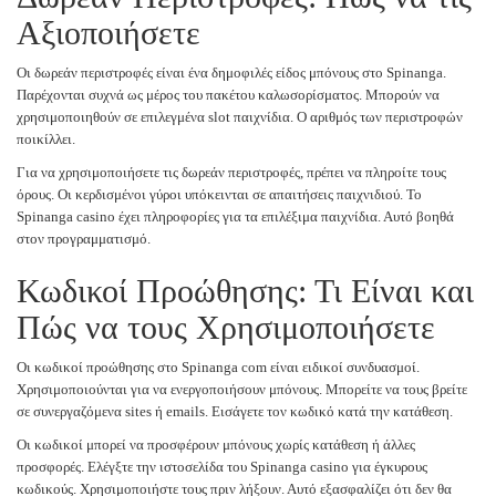
Αξιοποιήσετε
Οι δωρεάν περιστροφές είναι ένα δημοφιλές είδος μπόνους στο Spinanga.
Παρέχονται συχνά ως μέρος του πακέτου καλωσορίσματος. Μπορούν να
χρησιμοποιηθούν σε επιλεγμένα slot παιχνίδια. Ο αριθμός των περιστροφών
ποικίλλει.
Για να χρησιμοποιήσετε τις δωρεάν περιστροφές, πρέπει να πληροίτε τους
όρους. Οι κερδισμένοι γύροι υπόκεινται σε απαιτήσεις παιχνιδιού. Το
Spinanga casino έχει πληροφορίες για τα επιλέξιμα παιχνίδια. Αυτό βοηθά
στον προγραμματισμό.
Κωδικοί Προώθησης: Τι Είναι και
Πώς να τους Χρησιμοποιήσετε
Οι κωδικοί προώθησης στο Spinanga com είναι ειδικοί συνδυασμοί.
Χρησιμοποιούνται για να ενεργοποιήσουν μπόνους. Μπορείτε να τους βρείτε
σε συνεργαζόμενα sites ή emails. Εισάγετε τον κωδικό κατά την κατάθεση.
Οι κωδικοί μπορεί να προσφέρουν μπόνους χωρίς κατάθεση ή άλλες
προσφορές. Ελέγξτε την ιστοσελίδα του Spinanga casino για έγκυρους
κωδικούς. Χρησιμοποιήστε τους πριν λήξουν. Αυτό εξασφαλίζει ότι δεν θα