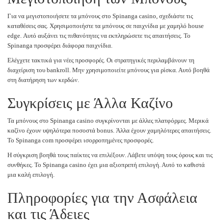
Για να μεγιστοποιήσετε τα μπόνους στο Spinanga casino, σχεδιάστε τις
καταθέσεις σας. Χρησιμοποιήστε τα μπόνους σε παιχνίδια με χαμηλό house
edge. Αυτό αυξάνει τις πιθανότητες να εκπληρώσετε τις απαιτήσεις. Το
Spinanga προσφέρει διάφορα παιχνίδια.
Ελέγχετε τακτικά για νέες προσφορές. Οι στρατηγικές περιλαμβάνουν τη
διαχείριση του bankroll. Μην χρησιμοποιείτε μπόνους για ρίσκα. Αυτό βοηθά
στη διατήρηση των κερδών.
Συγκρίσεις με Άλλα Καζίνο
Τα μπόνους στο Spinanga casino συγκρίνονται με άλλες πλατφόρμες. Μερικά
καζίνο έχουν υψηλότερα ποσοστά bonus. Άλλα έχουν χαμηλότερες απαιτήσεις.
Το Spinanga com προσφέρει ισορροπημένες προσφορές.
Η σύγκριση βοηθά τους παίκτες να επιλέξουν. Λάβετε υπόψη τους όρους και τις
συνθήκες. Το Spinanga casino έχει μια αξιοπρεπή επιλογή. Αυτό το καθιστά
μια καλή επιλογή.
Πληροφορίες για την Ασφάλεια
και τις Άδειες