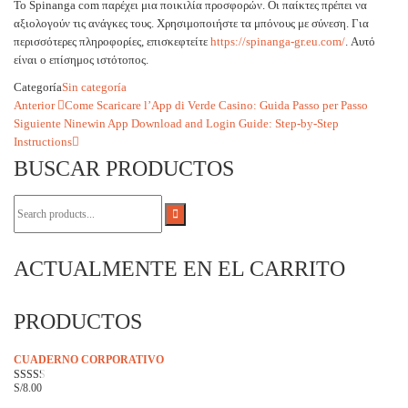
Το Spinanga com παρέχει μια ποικιλία προσφορών. Οι παίκτες πρέπει να
αξιολογούν τις ανάγκες τους. Χρησιμοποιήστε τα μπόνους με σύνεση. Για
περισσότερες πληροφορίες, επισκεφτείτε
https://spinanga-gr.eu.com/
. Αυτό
είναι ο επίσημος ιστότοπος.
Categoría
Sin categoría
Navegación
Entrada
Anterior
Come Scaricare l’App di Verde Casino: Guida Passo per Passo
anterior
Entrada
Siguiente
Ninewin App Download and Login Guide: Step-by-Step
de
siguiente
Instructions
entradas
BUSCAR PRODUCTOS
ACTUALMENTE EN EL CARRITO
PRODUCTOS
CUADERNO CORPORATIVO
S/
8.00
VALORADO
EN