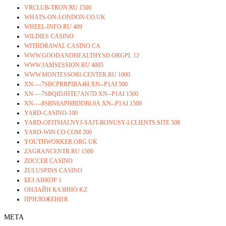
VRCLUB-TRON.RU 1500
WHATS-ON-LONDON.CO.UK
WHEEL-INFO.RU 409
WILDIES CASINO
WITHDRAWAL CASINO CA
WWW.GOODANDHEALTHYSD.ORGPL 12
WWW.JAMSESSION.RU 4005
WWW.MONTESSORI-CENTER.RU 1000
XN—-7SBCPRRPIBA4H.XN--P1AI 500
XN—-7SBQIDJHTE7AN7D.XN--P1AI 1500
XN—-8SBN6APHBDDBL0A.XN--P1AI 1500
YARD-CASINO-100
YARD-OFITSIALNYJ-SAJT-BONUSY-I.CLIENTS.SITE 508
YARD-WIN.CO.COM 200
YOUTHWORKER.ORG.UK
ZAGRANCENTR.RU 1500
ZOCCER CASINO
ZULUSPINS CASINO
БЕЗ АНКОР 1
ОНЛАЙН КАЗИНО KZ
ПРИЛОЖЕНИЯ
META