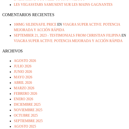
LES VEGASSTARS SAMUSENT SUR LES MAINS GAGNANTES
COMENTARIOS RECIENTES
100MG SILDENAFIL PRICE
EN
VIAGRA SUPER ACTIVE: POTENCIA
MEJORADA Y ACCIÓN RÁPIDA
SEPTEMBER 21, 2023 - TESTIMONIALS FROM CHRISTIAN FILIPINA
EN
VIAGRA SUPER ACTIVE: POTENCIA MEJORADA Y ACCIÓN RÁPIDA
ARCHIVOS
AGOSTO 2026
JULIO 2026
JUNIO 2026
MAYO 2026
ABRIL 2026
MARZO 2026
FEBRERO 2026
ENERO 2026
DICIEMBRE 2025
NOVIEMBRE 2025
OCTUBRE 2025
SEPTIEMBRE 2025
AGOSTO 2025