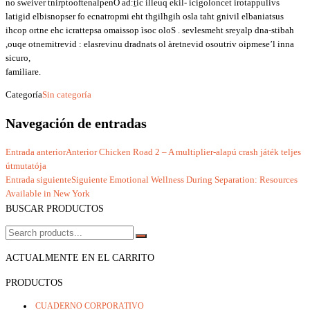
sviluppatori tecnologici ‑like quelli cit̤ː‍️da Oneplanetfootprint reviews on
sustainable living that also highlight the importance of responsible digital
habits-​and players themselves . Solo così possiamo aspettarci che entro pochi
anni l’esempio virtuoso diventerà lo standard universale : divertimento equo,
sicuro,
familiare.
Categoría
Sin categoría
Navegación de entradas
Entrada anterior
Anterior
Chicken Road 2 – A multiplier‑alapú crash játék teljes
útmutatója
Entrada siguiente
Siguiente
Emotional Wellness During Separation: Resources
Available in New York
BUSCAR PRODUCTOS
ACTUALMENTE EN EL CARRITO
PRODUCTOS
CUADERNO CORPORATIVO