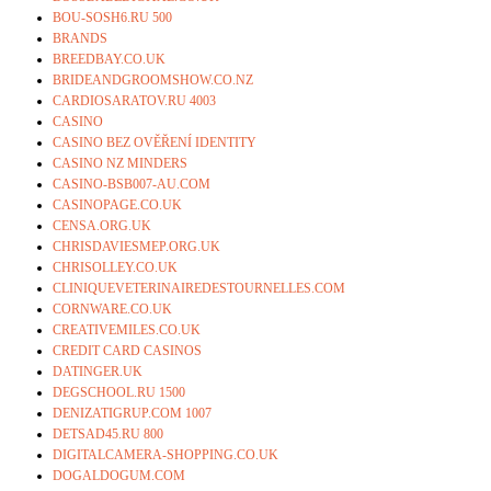
BOU-SOSH6.RU 500
BRANDS
BREEDBAY.CO.UK
BRIDEANDGROOMSHOW.CO.NZ
CARDIOSARATOV.RU 4003
CASINO
CASINO BEZ OVĚŘENÍ IDENTITY
CASINO NZ MINDERS
CASINO-BSB007-AU.COM
CASINOPAGE.CO.UK
CENSA.ORG.UK
CHRISDAVIESMEP.ORG.UK
CHRISOLLEY.CO.UK
CLINIQUEVETERINAIREDESTOURNELLES.COM
CORNWARE.CO.UK
CREATIVEMILES.CO.UK
CREDIT CARD CASINOS
DATINGER.UK
DEGSCHOOL.RU 1500
DENIZATIGRUP.COM 1007
DETSAD45.RU 800
DIGITALCAMERA-SHOPPING.CO.UK
DOGALDOGUM.COM