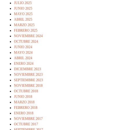
JULIO 2025
JUNIO 2025
MAYO 2025
ABRIL 2025
MARZO 2025
FEBRERO 2025
NOVIEMBRE 2024
OCTUBRE 2024
JUNIO 2024
MAYO 2024
ABRIL 2024
ENERO 2024
DICIEMBRE 2023
NOVIEMBRE 2023
SEPTIEMBRE 2023
NOVIEMBRE 2018
OCTUBRE 2018
JUNIO 2018
MARZO 2018
FEBRERO 2018
ENERO 2018
NOVIEMBRE 2017
OCTUBRE 2017
SEPTIEMBRE 2017