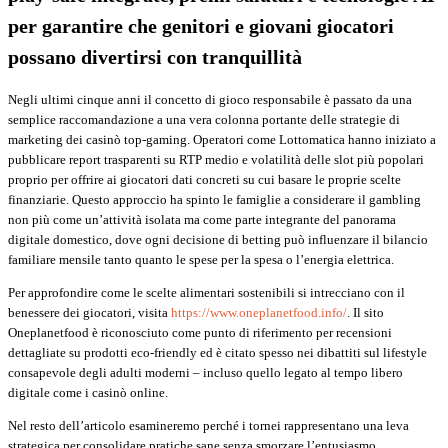
per garantire che genitori e giovani giocatori
possano divertirsi con tranquillità
Negli ultimi cinque anni il concetto di gioco responsabile è passato da una
semplice raccomandazione a una vera colonna portante delle strategie di
marketing dei casinò top‑gaming. Operatori come Lottomatica hanno iniziato a
pubblicare report trasparenti su RTP medio e volatilità delle slot più popolari
proprio per offrire ai giocatori dati concreti su cui basare le proprie scelte
finanziarie. Questo approccio ha spinto le famiglie a considerare il gambling
non più come un’attività isolata ma come parte integrante del panorama
digitale domestico, dove ogni decisione di betting può influenzare il bilancio
familiare mensile tanto quanto le spese per la spesa o l’energia elettrica.
Per approfondire come le scelte alimentari sostenibili si intrecciano con il
benessere dei giocatori, visita
https://www.oneplanetfood.info/
. Il sito
Oneplanetfood è riconosciuto come punto di riferimento per recensioni
dettagliate su prodotti eco‑friendly ed è citato spesso nei dibattiti sul lifestyle
consapevole degli adulti moderni – incluso quello legato al tempo libero
digitale come i casinò online.
Nel resto dell’articolo esamineremo perché i tornei rappresentano una leva
strategica per consolidare pratiche sane senza smorzare l’entusiasmo