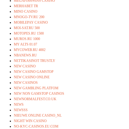
MEGAFISHWINS CASINO
MERHABET TR
MINO CASINO
MNOGO-TV.RU 200
MOBILEPAY CASINO
MOI-SAT.RU 500
MOTOPES.RU 1500
MUROS.RU 1000
MY ALTS 01.07
MYCOWEB.RU 4002
NBANEWS.RU
NETTIKASINOT TRUSTLY
NEW CASINO
NEW CASINO GAMSTOP
NEW CASINO ONLINE
NEW CASINOS
NEW GAMBLING PLATFOM
NEW NON GAMSTOP CASINOS
NEWNORMALFEST.CO.UK
NEWS
NEWSSS
NIEUWE ONLINE CASINO_NL
NIGHT WIN CASINO
NO-KYC-CASINOS.EU.COM