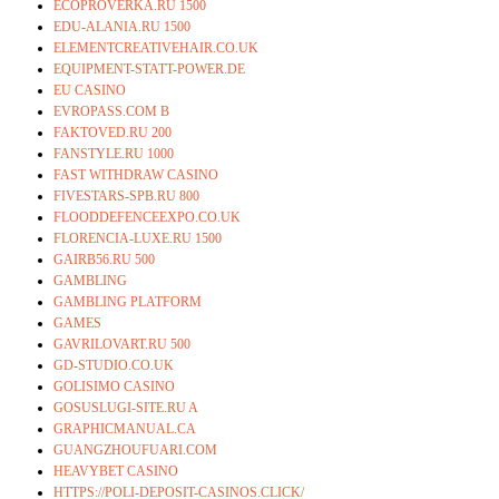
ECOPROVERKA.RU 1500
EDU-ALANIA.RU 1500
ELEMENTCREATIVEHAIR.CO.UK
EQUIPMENT-STATT-POWER.DE
EU CASINO
EVROPASS.COM B
FAKTOVED.RU 200
FANSTYLE.RU 1000
FAST WITHDRAW CASINO
FIVESTARS-SPB.RU 800
FLOODDEFENCEEXPO.CO.UK
FLORENCIA-LUXE.RU 1500
GAIRB56.RU 500
GAMBLING
GAMBLING PLATFORM
GAMES
GAVRILOVART.RU 500
GD-STUDIO.CO.UK
GOLISIMO CASINO
GOSUSLUGI-SITE.RU A
GRAPHICMANUAL.CA
GUANGZHOUFUARI.COM
HEAVYBET CASINO
HTTPS://POLI-DEPOSIT-CASINOS.CLICK/