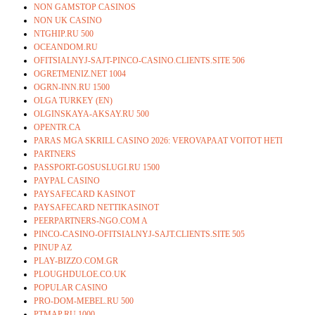
NON GAMSTOP CASINOS
NON UK CASINO
NTGHIP.RU 500
OCEANDOM.RU
OFITSIALNYJ-SAJT-PINCO-CASINO.CLIENTS.SITE 506
OGRETMENIZ.NET 1004
OGRN-INN.RU 1500
OLGA TURKEY (EN)
OLGINSKAYA-AKSAY.RU 500
OPENTR.CA
PARAS MGA SKRILL CASINO 2026: VEROVAPAAT VOITOT HETI
PARTNERS
PASSPORT-GOSUSLUGI.RU 1500
PAYPAL CASINO
PAYSAFECARD KASINOT
PAYSAFECARD NETTIKASINOT
PEERPARTNERS-NGO.COM A
PINCO-CASINO-OFITSIALNYJ-SAJT.CLIENTS.SITE 505
PINUP AZ
PLAY-BIZZO.COM.GR
PLOUGHDULOE.CO.UK
POPULAR CASINO
PRO-DOM-MEBEL.RU 500
PTMAP.RU 1000