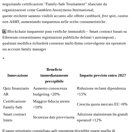
negoziando certificazioni “Family‑Safe Tournament” rilasciate da
organizzazioni come Gamblers Anonymous International;
queste etichette saranno visibili accanto alle offerte
cashback
,
free spin
,
casino
non AAMS
, aumentando trasparenza nelle scelte consumeristiche.
4️⃣ Blockchain trasparente para verifiche immutabili – Smart contract basati su
Ethereum consentiranno registrazioni pubbliche de­⁠limit·t autoimposti ;
qualsiasi modifica richiederà consenso multi‑firma coinvolgente sia operatore
sia account family manager.
*
Beneficio
Innovazione
immediatamente
Impatto previsto entro 2027
percepibile
Quiz finanziario
Aumento conoscenza
Riduzione reclami dipendenza
AR
budgeting <20%
<15%
Certificazione
Maggior fiducia utente
Crescita quota mercato EU +8%
Family‑Safe
+10%
Smart contract
Adozione mainstream fra grandi
Sicurezza dati provvisoria
limits
operatorI +12%
Il passo prioritario consigliato agli operatorи dovrebbe essere quello di