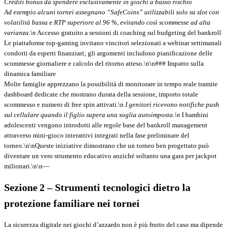
Crediti bonus da spendere esclusivamente in giochi a basso rischio
Ad esempio alcuni tornei assegnano “SafeCoins” utilizzabili solo su slot con
volatilità bassa e RTP superiore al 96 %, evitando così scommesse ad alta
varianza.\n
Accesso gratuito a sessioni di coaching sul budgeting del bankroll
Le piattaforme top‑gaming invitano vincitori selezionati a webinar settimanali
condotti da esperti finanziari; gli argomenti includono pianificazione delle
scommesse giornaliere e calcolo del ritorno atteso.\n\n### Impatto sulla
dinamica familiare
Molte famiglie apprezzano la possibilità di monitorare in tempo reale tramite
dashboard dedicate che mostrano durata della sessione, importo totale
scommesso e numero di free spin attivati.\n
I genitori ricevono notifiche push
sul cellulare quando il figlio supera una soglia autoimposta.\n
I bambini
adolescenti vengono introdotti alle regole base del bankroll management
attraverso mini‑gioco interattivi integrati nella fase preliminare del
torneo.\n\nQueste iniziative dimostrano che un torneo ben progettato può
diventare un vero strumento educativo anziché soltanto una gara per jackpot
milionari.\n\n—
Sezione 2 – Strumenti tecnologici dietro la
protezione familiare nei tornei
La sicurezza digitale nei giochi d’azzardo non è più frutto del caso ma dipende