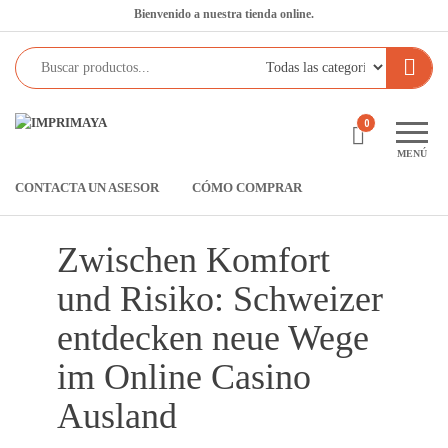
Saltar
Bienvenido a nuestra tienda online.
al
contenido
Imprimaya
Lo
0
tenemos
MENÚ
todo!
CONTACTA UN ASESOR
CÓMO COMPRAR
Zwischen Komfort
und Risiko: Schweizer
entdecken neue Wege
im Online Casino
Ausland