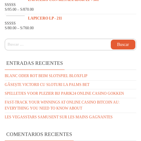
DE 5
S/
95.00
–
S/
870.00
VALO
RADO
EN
LAPICERO LP - 211
3.00
DE 5
S/
80.00
–
S/
760.00
VALOR
ADO
EN
3.16
DE 5
BUSCAR:
ENTRADAS RECIENTES
BLANC ODER ROT BEIM SLOTSPIEL BLOXFLIP
GĂSEȘTE VICTORII CU SLOTURI LA PALMS BET
SPELLETJES VOOR PLEZIER BIJ PARIK24 ONLINE CASINO GOKKEN
FAST-TRACK YOUR WINNINGS AT ONLINE CASINO BITCOIN AU:
EVERYTHING YOU NEED TO KNOW ABOUT
LES VEGASSTARS SAMUSENT SUR LES MAINS GAGNANTES
COMENTARIOS RECIENTES