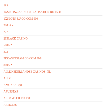
195
1XSLOTS-CASINO.RURALISATION.RU 1500
1XSLOTS-RU.CO.COM 600
2000A Z
227
29BLACK CASINO
500A Z
573
7KCASINOJAM.CO.COM 4004
800A Z
ALLE NEDERLANDSE CASINOS_NL
ALLZ
AMONBET (6)
APUESTAS
ARDA-TECH.RU 1500
ARTICLES