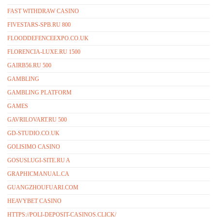
FAST WITHDRAW CASINO
FIVESTARS-SPB.RU 800
FLOODDEFENCEEXPO.CO.UK
FLORENCIA-LUXE.RU 1500
GAIRB56.RU 500
GAMBLING
GAMBLING PLATFORM
GAMES
GAVRILOVART.RU 500
GD-STUDIO.CO.UK
GOLISIMO CASINO
GOSUSLUGI-SITE.RU A
GRAPHICMANUAL.CA
GUANGZHOUFUARI.COM
HEAVYBET CASINO
HTTPS://POLI-DEPOSIT-CASINOS.CLICK/