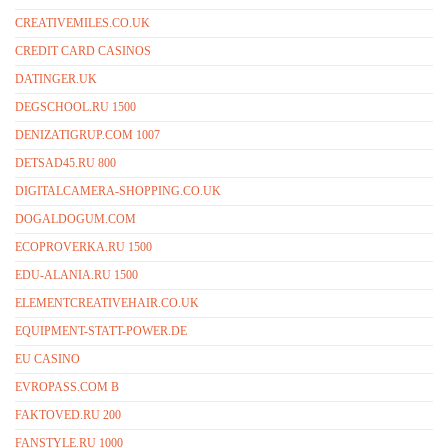
CREATIVEMILES.CO.UK
CREDIT CARD CASINOS
DATINGER.UK
DEGSCHOOL.RU 1500
DENIZATIGRUP.COM 1007
DETSAD45.RU 800
DIGITALCAMERA-SHOPPING.CO.UK
DOGALDOGUM.COM
ECOPROVERKA.RU 1500
EDU-ALANIA.RU 1500
ELEMENTCREATIVEHAIR.CO.UK
EQUIPMENT-STATT-POWER.DE
EU CASINO
EVROPASS.COM B
FAKTOVED.RU 200
FANSTYLE.RU 1000