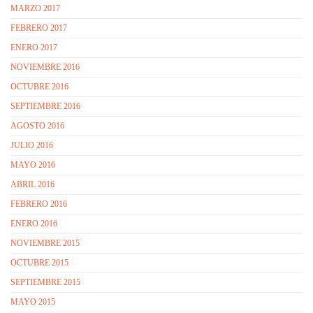
MARZO 2017
FEBRERO 2017
ENERO 2017
NOVIEMBRE 2016
OCTUBRE 2016
SEPTIEMBRE 2016
AGOSTO 2016
JULIO 2016
MAYO 2016
ABRIL 2016
FEBRERO 2016
ENERO 2016
NOVIEMBRE 2015
OCTUBRE 2015
SEPTIEMBRE 2015
MAYO 2015