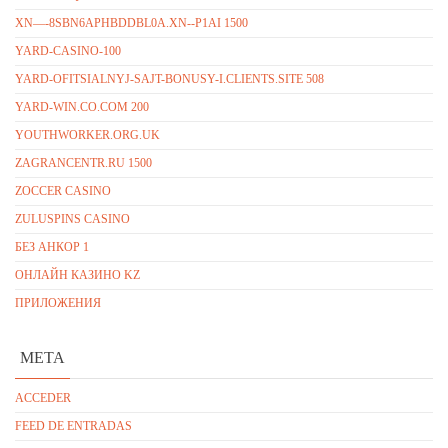
XN—-8SBN6APHBDDBL0A.XN--P1AI 1500
YARD-CASINO-100
YARD-OFITSIALNYJ-SAJT-BONUSY-I.CLIENTS.SITE 508
YARD-WIN.CO.COM 200
YOUTHWORKER.ORG.UK
ZAGRANCENTR.RU 1500
ZOCCER CASINO
ZULUSPINS CASINO
БЕЗ АНКОР 1
ОНЛАЙН КАЗИНО KZ
ПРИЛОЖЕНИЯ
META
ACCEDER
FEED DE ENTRADAS