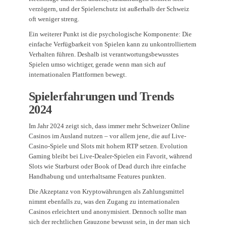
verzögern, und der Spielerschutz ist außerhalb der Schweiz
oft weniger streng.
Ein weiterer Punkt ist die psychologische Komponente: Die
einfache Verfügbarkeit von Spielen kann zu unkontrolliertem
Verhalten führen. Deshalb ist verantwortungsbewusstes
Spielen umso wichtiger, gerade wenn man sich auf
internationalen Plattformen bewegt.
Spielerfahrungen und Trends
2024
Im Jahr 2024 zeigt sich, dass immer mehr Schweizer Online
Casinos im Ausland nutzen – vor allem jene, die auf Live-
Casino-Spiele und Slots mit hohem RTP setzen. Evolution
Gaming bleibt bei Live-Dealer-Spielen ein Favorit, während
Slots wie Starburst oder Book of Dead durch ihre einfache
Handhabung und unterhaltsame Features punkten.
Die Akzeptanz von Kryptowährungen als Zahlungsmittel
nimmt ebenfalls zu, was den Zugang zu internationalen
Casinos erleichtert und anonymisiert. Dennoch sollte man
sich der rechtlichen Grauzone bewusst sein, in der man sich