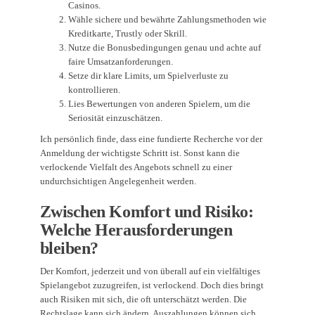
Casinos.
Wähle sichere und bewährte Zahlungsmethoden wie
Kreditkarte, Trustly oder Skrill.
Nutze die Bonusbedingungen genau und achte auf
faire Umsatzanforderungen.
Setze dir klare Limits, um Spielverluste zu
kontrollieren.
Lies Bewertungen von anderen Spielern, um die
Seriosität einzuschätzen.
Ich persönlich finde, dass eine fundierte Recherche vor der
Anmeldung der wichtigste Schritt ist. Sonst kann die
verlockende Vielfalt des Angebots schnell zu einer
undurchsichtigen Angelegenheit werden.
Zwischen Komfort und Risiko:
Welche Herausforderungen
bleiben?
Der Komfort, jederzeit und von überall auf ein vielfältiges
Spielangebot zuzugreifen, ist verlockend. Doch dies bringt
auch Risiken mit sich, die oft unterschätzt werden. Die
Rechtslage kann sich ändern, Auszahlungen können sich