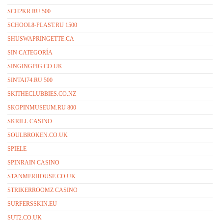
SCH2KR.RU 500
SCHOOL8-PLAST.RU 1500
SHUSWAPRINGETTE.CA
SIN CATEGORÍA
SINGINGPIG.CO.UK
SINTAI74.RU 500
SKITHECLUBBIES.CO.NZ
SKOPINMUSEUM.RU 800
SKRILL CASINO
SOULBROKEN.CO.UK
SPIELE
SPINRAIN CASINO
STANMERHOUSE.CO.UK
STRIKERROOMZ CASINO
SURFERSSKIN.EU
SUT2.CO.UK