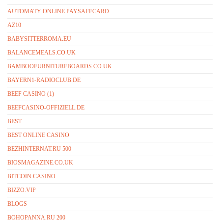
AUTOMATY ONLINE PAYSAFECARD
AZ10
BABYSITTERROMA.EU
BALANCEMEALS.CO.UK
BAMBOOFURNITUREBOARDS.CO.UK
BAYERN1-RADIOCLUB.DE
BEEF CASINO (1)
BEEFCASINO-OFFIZIELL.DE
BEST
BEST ONLINE CASINO
BEZHINTERNAT.RU 500
BIOSMAGAZINE.CO.UK
BITCOIN CASINO
BIZZO.VIP
BLOGS
BOHOPANNA.RU 200