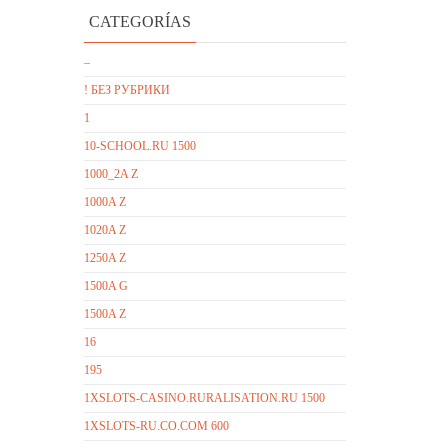
CATEGORÍAS
–
! БЕЗ РУБРИКИ
1
10-SCHOOL.RU 1500
1000_2A Z
1000A Z
1020A Z
1250A Z
1500A G
1500A Z
16
195
1XSLOTS-CASINO.RURALISATION.RU 1500
1XSLOTS-RU.CO.COM 600