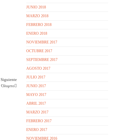
JUNIO 2018
MARZO 2018
FEBRERO 2018
ENERO 2018
NOVIEMBRE 2017
OCTUBRE 2017
SEPTIEMBRE 2017
AGOSTO 2017
JULIO 2017
Entrada
Siguiente
siguiente
ν Όλυμπο
JUNIO 2017
MAYO 2017
ABRIL 2017
MARZO 2017
FEBRERO 2017
ENERO 2017
NOVIEMBRE 2016