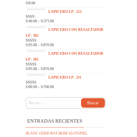
S/
8.00
VAL
ORA
DO
LAPICERO LP - 212
EN
2.31
S/
40.00
–
S/
375.00
VAL
DE 5
ORA
DO
LAPICERO CON RESALTADOR
EN
LP - 302
2.14
DE 5
S/
95.00
–
S/
870.00
VALOR
ADO
EN
3.33
LAPICERO CON RESALTADOR
DE 5
LP - 301
S/
95.00
–
S/
870.00
VALO
RADO
EN
LAPICERO LP - 211
3.00
DE 5
S/
80.00
–
S/
760.00
VALOR
ADO
EN
3.16
DE 5
BUSCAR:
ENTRADAS RECIENTES
BLANC ODER ROT BEIM SLOTSPIEL