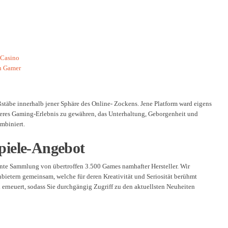
 Casino
n Gamer
stäbe innerhalb jener Sphäre des Online- Zockens. Jene Platform ward eigens
eres Gaming-Erlebnis zu gewähren, das Unterhaltung, Geborgenheit und
mbiniert.
piele-Angebot
nte Sammlung von übertroffen 3.500 Games namhafter Hersteller. Wir
bietern gemeinsam, welche für deren Kreativität und Seriosität berühmt
d erneuert, sodass Sie durchgängig Zugriff zu den aktuellsten Neuheiten