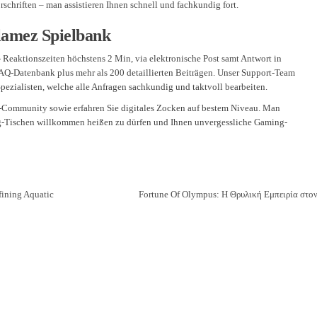
schriften – man assistieren Ihnen schnell und fachkundig fort.
lamez Spielbank
 Reaktionszeiten höchstens 2 Min, via elektronische Post samt Antwort in
FAQ-Datenbank plus mehr als 200 detaillierten Beiträgen. Unser Support-Team
pezialisten, welche alle Anfragen sachkundig und taktvoll bearbeiten.
-Community sowie erfahren Sie digitales Zocken auf bestem Niveau. Man
ing-Tischen willkommen heißen zu dürfen und Ihnen unvergessliche Gaming-
fining Aquatic
Fortune Of Olympus: Η Θρυλική Εμπειρία στο