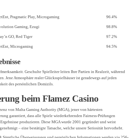
etEnt, Pragmatic Play, Microgaming
96.4%
volution Gaming, Ezugi
98.8%
lay’n GO, Red Tiger
97.2%
etEnt, Microgaming
94.5%
ebnisse
merksamkeit. Geschulte Spielleiter leiten Ihre Partien in Realzeit, während
. Jene Atmosphäre realer Glücksspielhäuser ist geradewegs auf jeden
keit des persönlichen Domizils.
ierung beim Flamez Casino
izenz von Malta Gaming Authority (MGA), jener von härtesten
rung garantiert, dass alle Spiele wiederkehrenden Fairness-Prüfungen
e Ergebnisse produzieren. Diese MGA wurde 2001 gegründet und weist
ehmigt – eine bestätigte Tatsache, welche unsere Seriosität hervorhebt.
:
Sämtliche Überweisungen und persönlichen Informationen werden via 256-