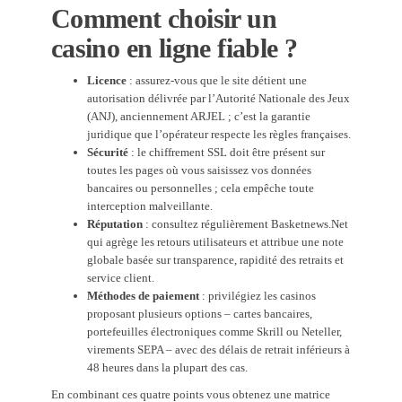
Comment choisir un
casino en ligne fiable ?
Licence
: assurez‑vous que le site détient une
autorisation délivrée par l’Autorité Nationale des Jeux
(ANJ), anciennement ARJEL ; c’est la garantie
juridique que l’opérateur respecte les règles françaises.
Sécurité
: le chiffrement SSL doit être présent sur
toutes les pages où vous saisissez vos données
bancaires ou personnelles ; cela empêche toute
interception malveillante.
Réputation
: consultez régulièrement Basketnews.Net
qui agrège les retours utilisateurs et attribue une note
globale basée sur transparence, rapidité des retraits et
service client.
Méthodes de paiement
: privilégiez les casinos
proposant plusieurs options – cartes bancaires,
portefeuilles électroniques comme Skrill ou Neteller,
virements SEPA – avec des délais de retrait inférieurs à
48 heures dans la plupart des cas.
En combinant ces quatre points vous obtenez une matrice