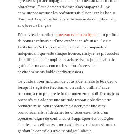
agressives qui accompagnent chaque nouveau lancement de
plateforme. Cette démocratisation s’accompagne d’une
concurrence accrue : les opérateurs rivalisent sur les bonus
d’accueil, la qualité des jeux et le niveau de sécurité offert
aux joueurs français.
Découvrez le meilleur
nouveau casino en ligne
pour profiter
de bonus exclusifs et d’une expérience sécurisée. Le site
Basketnews.Net se positionne comme un comparateur
indépendant qui teste chaque licence, analyse les protocoles
de chiffrement et compile les avis réels des joueurs afin de
guider les novices comme les habitués vers des
environnements fiables et divertissants.
Ce guide a pour ambition de vous aider à faire le bon choix
lorsqu’il s’agit de sélectionner un casino online France
reconnu, à comprendre le fonctionnement des différents jeux
proposés et à adopter une attitude responsable dès votre
première mise. Vous apprendrez à décrypter une offre
promotionnelle, à identifier les critères essentiels d’un
opérateur digne de confiance et à appliquer des stratégies
simples mais efficaces pour maximiser vos chances tout en
gardant le contrôle sur votre budget ludique.