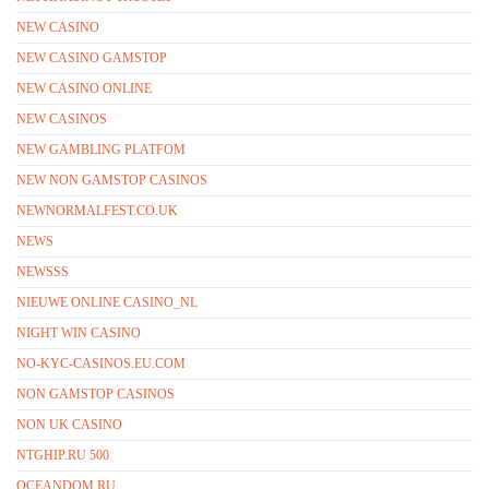
NEW CASINO
NEW CASINO GAMSTOP
NEW CASINO ONLINE
NEW CASINOS
NEW GAMBLING PLATFOM
NEW NON GAMSTOP CASINOS
NEWNORMALFEST.CO.UK
NEWS
NEWSSS
NIEUWE ONLINE CASINO_NL
NIGHT WIN CASINO
NO-KYC-CASINOS.EU.COM
NON GAMSTOP CASINOS
NON UK CASINO
NTGHIP.RU 500
OCEANDOM.RU