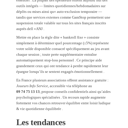
essentiel . La plupart des opérateurs offrent aujourd’hui des
outils intégrés — limites quotidiennes/hebdomadaires sur
dépôts ou mises ainsi qu« auto‑exclusion temporaire —
tandis que services externes comme GamStop permettent une
suspension totale valable sur tous les sites français inscrits
auprès dell »ANJ .
Mettre en place la règle dite « bankroll fixe » consiste
simplement à déterminer quel pourcentage (≤5%) représente
votre solde disponible consacré spécifiquement au jeu avant
chaque session ; toute perte supplémentaire entraîne
automatiquement stop‑loss personnel . Ce principe aide
grandement ceux qui ont tendance à perdre rapidement leur
épargne lorsqu’ils se sentent engagés émotionnellement .
En France plusieurs associations offrent assistance gratuite :
Joueurs Info Service
, accessible via téléphone au
09 74 75 13 13
, propose conseils confidentiels ainsi qu’aides
psychologiques spécialisées . Un recours rapide augmente
fortement vos chances retrouver équilibre entre loisir ludique
& vie quotidienne équilibrée .
Les tendances