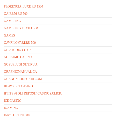
FLORENCIA-LUXE.RU 1500
GAIRB56.RU 500
GAMBLING
GAMBLING PLATFORM
GAMES
GAVRILOVART.RU 500
GD-STUDIO.CO.UK
GOLISIMO CASINO
GOSUSLUGI-SITE.RU A
GRAPHICMANUAL.CA
GUANGZHOUFUARI.COM
HEAVYBET CASINO
HTTPS://POLI-DEPOSIT-CASINOS.CLICK/
ICE CASINO
IGAMING
IGRYFORT.RU 500