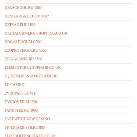
DEGSCHOOL.RU 1500
DENIZATIGRUP.COM 1007
DETSAD45.RU 800
DIGITALCAMERA-SHOPPING.CO.UK
DOGALDOGUM.COM
ECOPROVERKA.RU 1500
EDU-ALANIA.RU 1500
ELEMENTCREATIVEHAIR.CO.UK
EQUIPMENT-STATT-POWER.DE
EU CASINO
EVROPASS.COM B
FAKTOVED.RU 200
FANSTYLE.RU 1000
FAST WITHDRAW CASINO
FIVESTARS-SPB.RU 800
FLOODDEFENCEEXPO.CO.UK