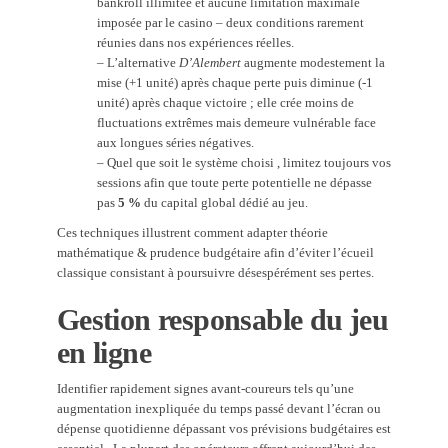
bankroll illimitée et aucune limitation maximale
imposée par le casino – deux conditions rarement
réunies dans nos expériences réelles.
– L’alternative
D’Alembert
augmente modestement la
mise (+1 unité) après chaque perte puis diminue (-1
unité) après chaque victoire ; elle crée moins de
fluctuations extrêmes mais demeure vulnérable face
aux longues séries négatives.
– Quel que soit le système choisi , limitez toujours vos
sessions afin que toute perte potentielle ne dépasse
pas
5 %
du capital global dédié au jeu.
Ces techniques illustrent comment adapter théorie
mathématique & prudence budgétaire afin d’éviter l’écueil
classique consistant à poursuivre désespérément ses pertes.
Gestion responsable du jeu
en ligne
Identifier rapidement signes avant-coureurs tels qu’une
augmentation inexpliquée du temps passé devant l’écran ou
dépense quotidienne dépassant vos prévisions budgétaires est