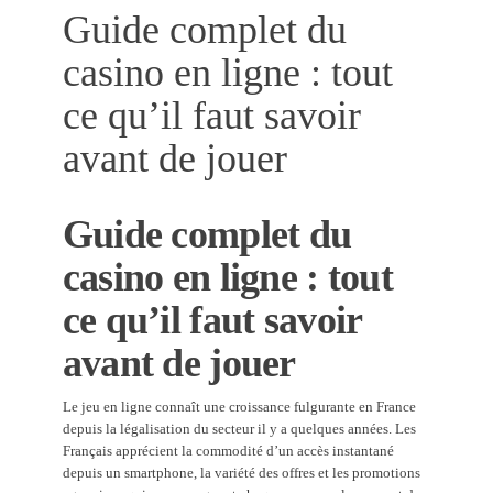
Guide complet du
casino en ligne : tout
ce qu’il faut savoir
avant de jouer
Guide complet du
casino en ligne : tout
ce qu’il faut savoir
avant de jouer
Le jeu en ligne connaît une croissance fulgurante en France
depuis la légalisation du secteur il y a quelques années. Les
Français apprécient la commodité d’un accès instantané
depuis un smartphone, la variété des offres et les promotions