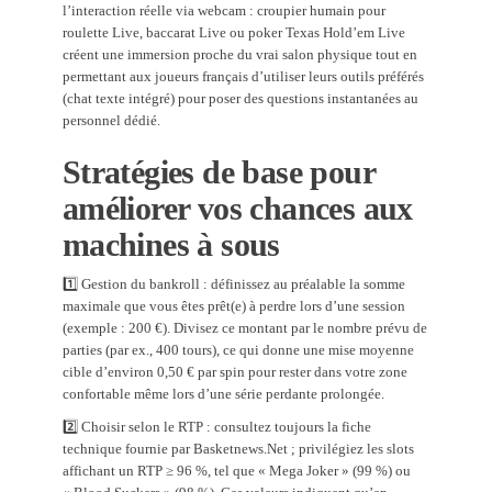
l’interaction réelle via webcam : croupier humain pour
roulette Live, baccarat Live ou poker Texas Hold’em Live
créent une immersion proche du vrai salon physique tout en
permettant aux joueurs français d’utiliser leurs outils préférés
(chat texte intégré) pour poser des questions instantanées au
personnel dédié.
Stratégies de base pour
améliorer vos chances aux
machines à sous
1️⃣ Gestion du bankroll : définissez au préalable la somme
maximale que vous êtes prêt(e) à perdre lors d’une session
(exemple : 200 €). Divisez ce montant par le nombre prévu de
parties (par ex., 400 tours), ce qui donne une mise moyenne
cible d’environ 0,50 € par spin pour rester dans votre zone
confortable même lors d’une série perdante prolongée.
2️⃣ Choisir selon le RTP : consultez toujours la fiche
technique fournie par Basketnews.Net ; privilégiez les slots
affichant un RTP ≥ 96 %, tel que « Mega Joker » (99 %) ou