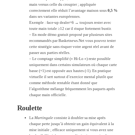
main versus celle du croupier ; appliquée
correctement elle réduit l’avantage maison sous
0,5 %
dans ses variantes européennes.
Exemple : face-up dealer=6 → toujours rester avec
toute main totale ≥12 car il risque fortement bustir.
– En mode démo gratuit proposé par plusieurs sites
recommandés par Basketnews.Net vous pouvez tester
cette stratégie sans risquer votre argent réel avant de
passer aux parties réelles.
– Le comptage simplifié (« Hi‑Lo ») reste possible
uniquement dans certains simulateurs où chaque carte
basse (+1) est opposée aux hautes (-1). En pratique
virtuelle il sert surtout d’exercice mental plutôt que
comme méthode rentable étant donné que
l’algorithme mélange fréquemment les paquets après
chaque main officielle.
Roulette
La
Martingale
consiste à doubler sa mise après
chaque perte jusqu’à obtenir un gain équivalent à la
mise initiale ; efficace uniquement si vous avez une