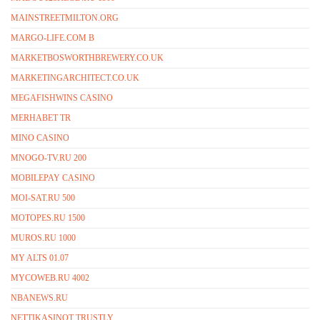
MAINSTREETMILTON.ORG
MARGO-LIFE.COM B
MARKETBOSWORTHBREWERY.CO.UK
MARKETINGARCHITECT.CO.UK
MEGAFISHWINS CASINO
MERHABET TR
MINO CASINO
MNOGO-TV.RU 200
MOBILEPAY CASINO
MOI-SAT.RU 500
MOTOPES.RU 1500
MUROS.RU 1000
MY ALTS 01.07
MYCOWEB.RU 4002
NBANEWS.RU
NETTIKASINOT TRUSTLY