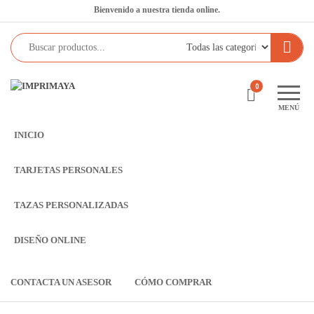
Saltar
Bienvenido a nuestra tienda online.
al
contenido
Imprimaya
Lo
0
tenemos
MENÚ
todo!
INICIO
TARJETAS PERSONALES
TAZAS PERSONALIZADAS
DISEÑO ONLINE
CONTACTA UN ASESOR
CÓMO COMPRAR