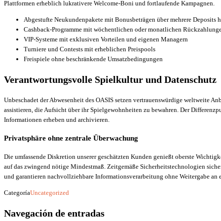
Plattformen erheblich lukrativere Welcome-Boni und fortlaufende Kampagnen.
Abgestufte Neukundenpakete mit Bonusbeträgen über mehrere Deposits 
Cashback-Programme mit wöchentlichen oder monatlichen Rückzahlung
VIP-Systeme mit exklusiven Vorteilen und eigenen Managern
Turniere und Contests mit erheblichen Preispools
Freispiele ohne beschränkende Umsatzbedingungen
Verantwortungsvolle Spielkultur und Datenschutz
Unbeschadet der Abwesenheit des OASIS setzen vertrauenswürdige weltweite Anb
assistieren, die Aufsicht über ihr Spielgewohnheiten zu bewahren. Der Differenzp
Informationen erheben und archivieren.
Privatsphäre ohne zentrale Überwachung
Die umfassende Diskretion unserer geschätzten Kunden genießt oberste Wichtigkei
auf das zwingend nötige Mindestmaß. Zeitgemäße Sicherheitstechnologien sichern
und garantieren nachvollziehbare Informationsverarbeitung ohne Weitergabe an e
Categoría
Uncategorized
Navegación de entradas