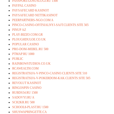
PASSPORT-GOSUSLUGI.RU 1500
PAYPAL CASINO
PAYSAFECARD KASINOT
PAYSAFECARD NETTIKASINOT
PEERPARTNERS-NGO.COM A
PINCO-CASINO-OFITSIALNYJ-SAJT.CLIENTS.SITE 505
PINUP AZ
PLAY-BIZZO.COM.GR
PLOUGHDULOE.CO.UK
POPULAR CASINO
PRO-DOM-MEBEL.RU 500
PTMAP.RU 1000
PUBLIC
RAINBOWSTUDIOS.CO.UK
RCAWEALTH.COM
REGISTRATSIJA-V-PINCO-CASINO.CLIENTS.SITE 510
REGISTRATSIJA-V-POKERDOM-KAK.CLIENTS.SITE 505
REVOLUT KASINOT
RINGOSPIN CASINO
RUBDS54.RU 1500
SADOVYI.RU A
SCH2KR.RU 500
SCHOOL8-PLAST.RU 1500
SHUSWAPRINGETTE.CA