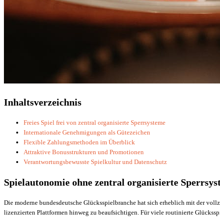
Inhaltsverzeichnis
Freies Spiel frei von zentral organisierte Sperrsysteme
Internationale Genehmigungen als Gütezeichen
Flexible Zahlungsmethoden im Überblick
Attraktive Bonusstrukturen und Promotionen
Verantwortungsbewusste Spielkultur und Datenschutz
Spielautonomie ohne zentral organisierte Sperrsy
Die moderne bundesdeutsche Glücksspielbranche hat sich erheblich mit der vollz
lizenzierten Plattformen hinweg zu beaufsichtigen. Für viele routinierte Glückss