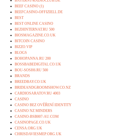
BAYERN1-RADIOCLUB.DE
BEEF CASINO (1)
BEEFCASINO-OFFIZIELL.DE
BEST
BEST ONLINE CASINO
BEZHINTERNAT.RU 500
BIOSMAGAZINE.CO.UK
BITCOIN CASINO
BIZZO.VIP
BLOGS
BOHOPANNA.RU 200
BOSSBABEDIGITAL.CO.UK
BOU-SOSH6.RU 500
BRANDS
BREEDBAY.CO.UK
BRIDEANDGROOMSHOW.CO.NZ
CARDIOSARATOV.RU 4003
CASINO
CASINO BEZ OVĚŘENÍ IDENTITY
CASINO NZ MINDERS
CASINO-BSB007-AU.COM
CASINOPAGE.CO.UK
CENSA.ORG.UK
CHRISDAVIESMEP.ORG.UK