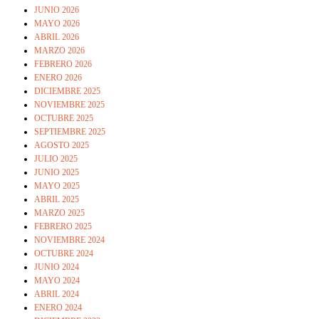
JUNIO 2026
MAYO 2026
ABRIL 2026
MARZO 2026
FEBRERO 2026
ENERO 2026
DICIEMBRE 2025
NOVIEMBRE 2025
OCTUBRE 2025
SEPTIEMBRE 2025
AGOSTO 2025
JULIO 2025
JUNIO 2025
MAYO 2025
ABRIL 2025
MARZO 2025
FEBRERO 2025
NOVIEMBRE 2024
OCTUBRE 2024
JUNIO 2024
MAYO 2024
ABRIL 2024
ENERO 2024