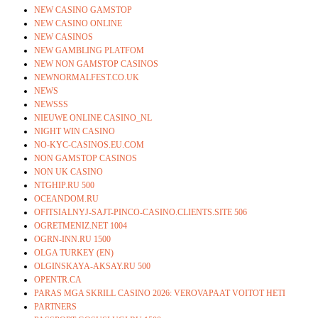
NEW CASINO GAMSTOP
NEW CASINO ONLINE
NEW CASINOS
NEW GAMBLING PLATFOM
NEW NON GAMSTOP CASINOS
NEWNORMALFEST.CO.UK
NEWS
NEWSSS
NIEUWE ONLINE CASINO_NL
NIGHT WIN CASINO
NO-KYC-CASINOS.EU.COM
NON GAMSTOP CASINOS
NON UK CASINO
NTGHIP.RU 500
OCEANDOM.RU
OFITSIALNYJ-SAJT-PINCO-CASINO.CLIENTS.SITE 506
OGRETMENIZ.NET 1004
OGRN-INN.RU 1500
OLGA TURKEY (EN)
OLGINSKAYA-AKSAY.RU 500
OPENTR.CA
PARAS MGA SKRILL CASINO 2026: VEROVAPAAT VOITOT HETI
PARTNERS