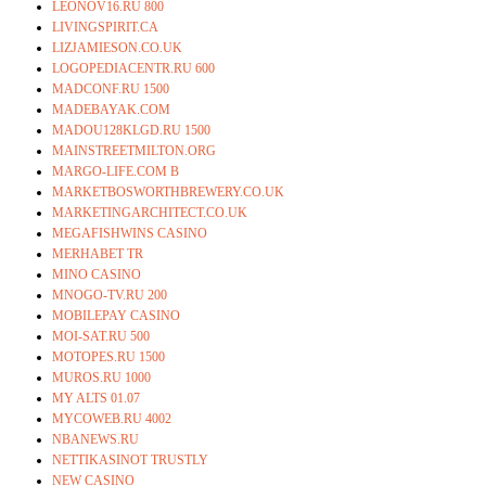
LEONOV16.RU 800
LIVINGSPIRIT.CA
LIZJAMIESON.CO.UK
LOGOPEDIACENTR.RU 600
MADCONF.RU 1500
MADEBAYAK.COM
MADOU128KLGD.RU 1500
MAINSTREETMILTON.ORG
MARGO-LIFE.COM B
MARKETBOSWORTHBREWERY.CO.UK
MARKETINGARCHITECT.CO.UK
MEGAFISHWINS CASINO
MERHABET TR
MINO CASINO
MNOGO-TV.RU 200
MOBILEPAY CASINO
MOI-SAT.RU 500
MOTOPES.RU 1500
MUROS.RU 1000
MY ALTS 01.07
MYCOWEB.RU 4002
NBANEWS.RU
NETTIKASINOT TRUSTLY
NEW CASINO