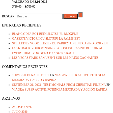
VALORADO EN
3.16
DE 5
S/
80.00
–
S/
760.00
BUSCAR:
ENTRADAS RECIENTES
BLANC ODER ROT BEIM SLOTSPIEL BLOXFLIP
GĂSEȘTE VICTORII CU SLOTURI LA PALMS BET
SPELLETJES VOOR PLEZIER BIJ PARIK24 ONLINE CASINO GOKKEN
FAST-TRACK YOUR WINNINGS AT ONLINE CASINO BITCOIN AU:
EVERYTHING YOU NEED TO KNOW ABOUT
LES VEGASSTARS SAMUSENT SUR LES MAINS GAGNANTES
COMENTARIOS RECIENTES
100MG SILDENAFIL PRICE
EN
VIAGRA SUPER ACTIVE: POTENCIA
MEJORADA Y ACCIÓN RÁPIDA
SEPTEMBER 21, 2023 - TESTIMONIALS FROM CHRISTIAN FILIPINA
EN
VIAGRA SUPER ACTIVE: POTENCIA MEJORADA Y ACCIÓN RÁPIDA
ARCHIVOS
AGOSTO 2026
JULIO 2026